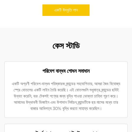
একটি উদ্ধৃতি পান
কেস স্টাডি
পরিবেশ বান্ধব শোধন সমাধান
একটি অগ্রণী পরিবেশ-বান্ধব পরিষ্কারক ব্র্যান্ডের সহযোগিতায়, আমরা জৈব বিযোজ্য
স্প্রে বোতলের একটি লাইন তৈরি করেছি। এই বোতলগুলি শুধুমাত্র ব্র্যান্ডের ছবিই
উন্নত করেনি, বরং টেকসই পণ্যের জন্য বৃদ্ধি পাওয়া ভোক্তা চাহিদা পূরণ করে।
আমাদের উদ্ভাবনী ডিজাইন এবং উপাদান নির্বাচন ব্র্যান্ডটিকে ছয় মাসের মধ্যে তার
বাজার আধিপত্য 30% বৃদ্ধি করতে সাহায্য করেছিল।