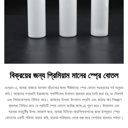
বিক্রয়ের জন্য প্রিমিয়াম মানের স্প্রে বোতল
চেনরান-এ, আমরা বাজারে আলাদা দাঁড়ানোর জন্য শীর্ষমানের স্প্রে বোতল সরবরাহের গর্ব অনুভব
করি। আমাদের পণ্যগুলি উচ্চমানের প্লাস্টিকের উপাদান ব্যবহার করে তৈরি করা হয়, যা টেকসই
এবং নির্ভরযোগ্যতা নিশ্চিত করে। আমাদের উন্নত উৎপাদন পদ্ধতি এবং কঠোর মান নিয়ন্ত্রণ
ব্যবস্থা নিশ্চিত করে যে প্রতিটি স্প্রে বোতল সর্বোচ্চ মানদণ্ড পূরণ করে। উদ্ভাবন এবং
গ্রাহক সন্তুষ্টির উপর ফোকাস করে, আমরা বিভিন্ন অ্যাপ্লিকেশনের জন্য উপযুক্ত স্প্রে
বোতলের একটি পরিসর অফার করি, ঘরোয়া পরিষ্কার থেকে শুরু করে পেশাদার ব্যবহার পর্যন্ত।