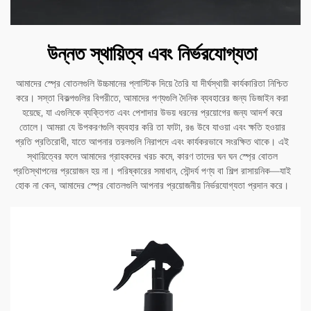
উন্নত স্থায়িত্ব এবং নির্ভরযোগ্যতা
আমাদের স্প্রে বোতলগুলি উচ্চমানের প্লাস্টিক দিয়ে তৈরি যা দীর্ঘস্থায়ী কার্যকারিতা নিশ্চিত
করে। সস্তা বিকল্পগুলির বিপরীতে, আমাদের পণ্যগুলি দৈনিক ব্যবহারের জন্য ডিজাইন করা
হয়েছে, যা এগুলিকে ব্যক্তিগত এবং পেশাদার উভয় ধরনের প্রয়োগের জন্য আদর্শ করে
তোলে। আমরা যে উপকরণগুলি ব্যবহার করি তা ফাটা, রঙ উবে যাওয়া এবং ক্ষতি হওয়ার
প্রতি প্রতিরোধী, যাতে আপনার তরলগুলি নিরাপদে এবং কার্যকরভাবে সংরক্ষিত থাকে। এই
স্থায়িত্বের ফলে আমাদের গ্রাহকদের খরচ কমে, কারণ তাদের ঘন ঘন স্প্রে বোতল
প্রতিস্থাপনের প্রয়োজন হয় না। পরিষ্কারের সমাধান, সৌন্দর্য পণ্য বা শিল্প রাসায়নিক—যাই
হোক না কেন, আমাদের স্প্রে বোতলগুলি আপনার প্রয়োজনীয় নির্ভরযোগ্যতা প্রদান করে।