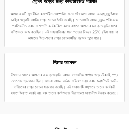
সৌন্দর্য পণ্যের জন্য কাস্টমাইজড সমাধান
আমরা একটি সুপরিচিত কসমেটিক্স কোম্পানির সাথে যৌথভাবে তাদের অনন্য ব্র্যান্ডিংয়ের
চাহিদা অনুযায়ী কাস্টম স্প্রে বোতল তৈরি করেছি। বোতলগুলি তাদের ব্র্যান্ড পরিচয়কে
প্রতিফলিত করার পাশাপাশি কার্যকারিতা বজায় রাখতে আমাদের দল ক্লায়েন্টের সাথে
ঘনিষ্ঠভাবে কাজ করেছিল। এই সহযোগিতার ফলে পণ্যের বিক্রয় 25% বৃদ্ধি পায়, যা
আমাদের উচ্চ-মানের স্প্রে বোতলগুলির প্রভাব তুলে ধরে।
শিল্পের আবেদন
উৎপাদন খাতের আমাদের এক ক্লায়েন্টের তাদের রাসায়নিক পণ্যের জন্য টেকসই স্প্রে
বোতলের প্রয়োজন ছিল। আমরা তাদের কঠোর পরিবেশ সহ্য করার জন্য তৈরি ভারী-
দায়িত্বের স্প্রে বোতল সরবরাহ করেছি। এই সমাধানটি শুধুমাত্র তাদের কার্যকরী
দক্ষতা উন্নত করেই নয়, বরং তাদের কর্মস্থলের নিরাপত্তা মানগুলিও উন্নত করেছে।