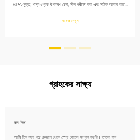
BPA-মুক্ত, খাদ্য-গ্রেড উপকরণ চেনা, সীল পরীক্ষা করা এবং সঠিক আকার বাছাই
করা শিখুন। FDA এবং EU মানদণ্ডের সাথে সঙ্গতি নিশ্চিত করুন। এখনই পড়ুন।
আরও দেখুন
গ্রাহকের সাক্ষ্য
জন স্মিথ
আমি তিন বছর ধরে চেনরান থেকে স্প্রে বোতল সংগ্রহ করছি। তাদের মান