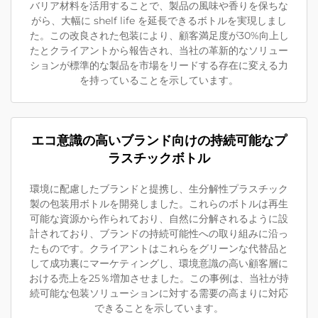
バリア材料を活用することで、製品の風味や香りを保ちな
がら、大幅に shelf life を延長できるボトルを実現しまし
た。この改良された包装により、顧客満足度が30%向上し
たとクライアントから報告され、当社の革新的なソリュー
ションが標準的な製品を市場をリードする存在に変える力
を持っていることを示しています。
エコ意識の高いブランド向けの持続可能なプ
ラスチックボトル
環境に配慮したブランドと提携し、生分解性プラスチック
製の包装用ボトルを開発しました。これらのボトルは再生
可能な資源から作られており、自然に分解されるように設
計されており、ブランドの持続可能性への取り組みに沿っ
たものです。クライアントはこれらをグリーンな代替品と
して成功裏にマーケティングし、環境意識の高い顧客層に
おける売上を25％増加させました。この事例は、当社が持
続可能な包装ソリューションに対する需要の高まりに対応
できることを示しています。