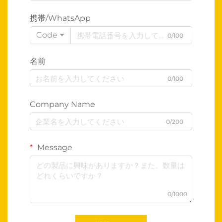
携帯/WhatsApp
Code
0/100
名前
0/100
Company Name
0/200
Message
0/1000