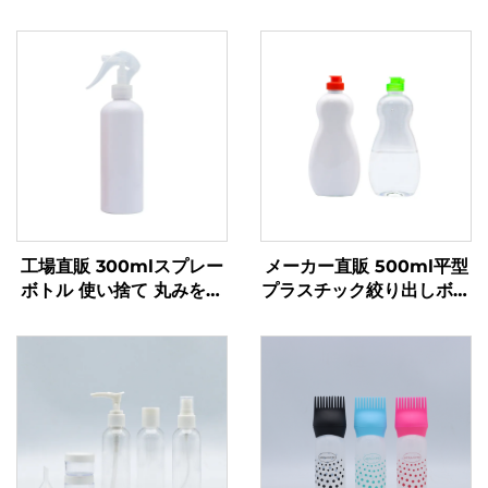
工場直販 300mlスプレー
メーカー直販 500ml平型
ボトル 使い捨て 丸みを帯
プラスチック絞り出しボト
びた肩部 透明PETプラス
ル液体製品用 ロゴカスタ
チックボトル
ム食器用洗剤・ペットケア
包装・密封用