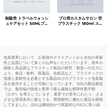
卸販売 トラベルウォッシ
プロ用カスタムサロン 空
ュケアセット 50MLプラ
プラスチック 180ml スキ
スチックボトル メーカー
ージー アプリケーターボ
包装 トラベルケア必需品
トル クリア ヘアオイル ヘ
用
アカラー ボトル
包装業界において、お客様やクライアントから当社の革新
性と品質について多くのお声をいただいています。長年の
経験と高品質なプラスチック製品の研究・製造への注力に
より、食品・飲料、医薬品、化粧品など、プラスチックの
強度と柔軟性を必要とする製品向けのプラスチック包装製
品を提供することが可能になっています。当社の製品製造
では、最先端の技術と業界で最も厳格な標準作業手順
（SOP）を導入しています。業界での長年にわたり、さま
ざまな環境条件に耐えうる、環境耐性に優れた製品を開発
してきました。当社は継続的かつ実践的なR&Dに取り組