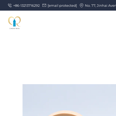
+86-13213716292
[email protected]
No. 77, Jinhai Ave