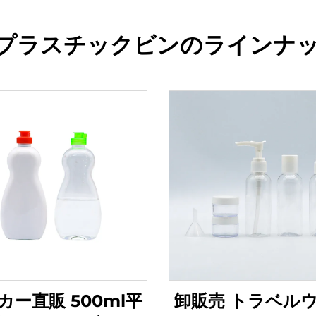
プラスチックビンのラインナ
カー直販 500ml平
卸販売 トラベル