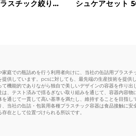
ラスチック絞り出
シュケアセット 5
トル液体製品用 ロ
プラスチックボト
スタム食器用洗剤・
ーカー包装 トラ
トケア包装・密封用
ア必需品用
や家庭での瓶詰めを行う利用者向けに、当社の缶詰用プラスチ
を提供しています。pcsに対しても、最先端の生産技術を提供
って機能的でありながら独自で美しいデザインの容器を作り出
社は、テスト済みで揺るぎない取り組みを通じて、容器内容物
体を通じて一貫して高い基準を満たし、維持することを目指し
り、当社の缶詰・包装用各種プラスチック容器は食品接触に安
る存在として位置づけられる所以です。