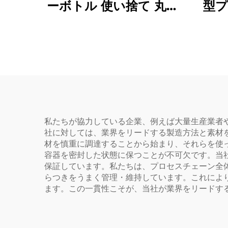
ーボトル 使い捨て 丸み
型プ
を帯びた肩部 透明PET
しボ
プラスチックボトル
ゴカ
ペッ
私たちが協力している企業、例えば大量生産業者
社に対しては、業界をリードする製造方法と素材
材を慎重に調達することから始まり、それらを使
容器を密封した状態に保つことが不可欠です。当
保証しています。私たちは、プロセスチェーン全
らつきをうまく管理・維持しています。これによ
ます。この一貫性こそが、当社が業界をリードす