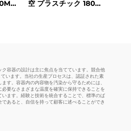
0ML
空 プラスチック 180ml
ル メ
スキージー アプリケー
ベルケ
ターボトル クリア ヘア
オイル ヘアカラー ボト
ル
ック容器の設計は主に焦点を当てています。競合他
しています。当社の生産プロセスは、認証された素
します。容器内の内容物を汚染から守るためには、
に必要なさまざまな温度を確実に保持できることを
ています。経験と技術を統合することで、標準のば
全であると、自信を持って顧客に述べることができ