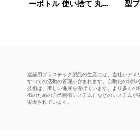
ーボトル 使い捨て 丸み
型プ
を帯びた肩部 透明PET
しボ
プラスチックボトル
ゴカ
ペッ
建築用プラスチック製品の生産には、当社がアメ
すべての活動の管理が含まれます。自動化の制御
技術は、著しい進展を遂げています。より多くの制御を
御のための自己制御システム）などのシステムが
実現されています。