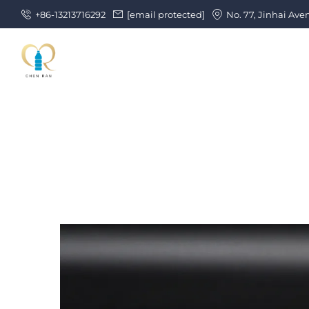
+86-13213716292
[email protected]
No. 77, Jinhai Ave