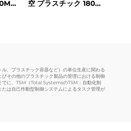
0ML
空 プラスチック 180ml
ル メ
スキージー アプリケー
ベルケ
ターボトル クリア ヘア
オイル ヘアカラー ボト
ル
トル、プラスチック容器など）の単位生産に関わる
よびその他のプラスチック製品の管理における制御
M（Total SystemsのTSM：自動化制
または自己作動型制御システムによるタスク管理が