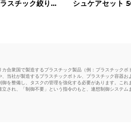
ラスチック絞り出
シュケアセット 5
トル液体製品用 ロ
プラスチックボト
スタム食器用洗剤・
ーカー包装 トラ
トケア包装・密封用
ア必需品用
リカ合衆国で製造するプラスチック製品（例：プラスチックボ
や、当社が製造するプラスチックボトル、プラスチック容器お
整備し、タスクの管理を強化する必要があります。これまでに、TS
確立され、「制御不要」という指令のもと、連想制御システム