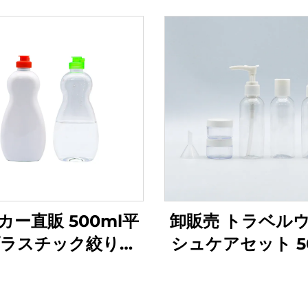
カー直販 500ml平
卸販売 トラベル
ラスチック絞り出
シュケアセット 5
トル液体製品用 ロ
プラスチックボト
スタム食器用洗剤・
ーカー包装 トラ