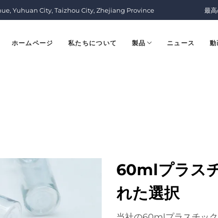
nue, Yuhuan City, Taizhou City, Zhejiang Province
最高
ホームページ
私たちについて
製品
ニュース
動
60mlプラ
れた選択
当社の60mlプラスチッ