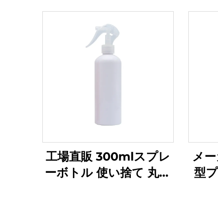
工場直販 300mlスプレ
メー
ーボトル 使い捨て 丸み
型プ
を帯びた肩部 透明PET
しボ
プラスチックボトル
ゴカ