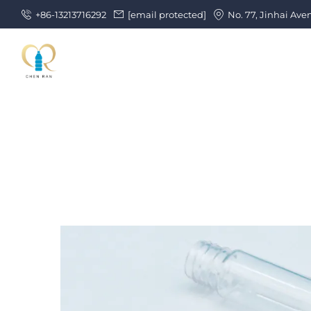
+86-13213716292
[email protected]
No. 77, Jinhai Ave