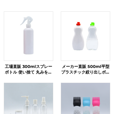
工場直販 300mlスプレー
メーカー直販 500ml平型
ボトル 使い捨て 丸みを帯
プラスチック絞り出しボト
びた肩部 透明PETプラス
ル液体製品用 ロゴカスタ
チックボトル
ム食器用洗剤・ペットケア
包装・密封用