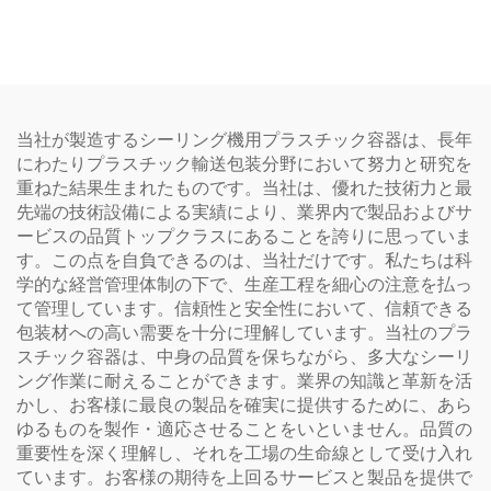
スチックボトル メーカー
ージー アプリケーターボ
包装 トラベルケア必需品
トル クリア ヘアオイル ヘ
用
アカラー ボトル
当社が製造するシーリング機用プラスチック容器は、長年
にわたりプラスチック輸送包装分野において努力と研究を
重ねた結果生まれたものです。当社は、優れた技術力と最
先端の技術設備による実績により、業界内で製品およびサ
ービスの品質トップクラスにあることを誇りに思っていま
す。この点を自負できるのは、当社だけです。私たちは科
学的な経営管理体制の下で、生産工程を細心の注意を払っ
て管理しています。信頼性と安全性において、信頼できる
包装材への高い需要を十分に理解しています。当社のプラ
スチック容器は、中身の品質を保ちながら、多大なシーリ
ング作業に耐えることができます。業界の知識と革新を活
かし、お客様に最良の製品を確実に提供するために、あら
ゆるものを製作・適応させることをいといません。品質の
重要性を深く理解し、それを工場の生命線として受け入れ
ています。お客様の期待を上回るサービスと製品を提供で