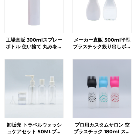
工場直販 300mlスプレー
メーカー直販 500ml平型
ボトル 使い捨て 丸みを帯
プラスチック絞り出しボト
びた肩部 透明PETプラス
ル液体製品用 ロゴカスタ
チックボトル
ム食器用洗剤・ペットケア
包装・密封用
卸販売 トラベルウォッシ
プロ用カスタムサロン 空
ュケアセット 50MLプラ
プラスチック 180ml スキ