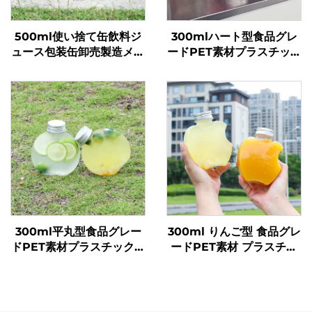
500ml使い捨て缶飲料ジ
300mlハート型食品グレ
ュース包装缶卸売製造メー
ードPET素材プラスチック
カー
包装ボトルジュース・ドリ
ンク用ホットセール
300ml平丸型食品グレー
300ml りんご型 食品グレ
ドPET素材プラスチック包
ードPET素材 プラスチッ
装ボトルジュース・ミルク
ク包装ボトル ジュースや
ティー用
飲料を入れることが可能
創意設計 子どもに人気