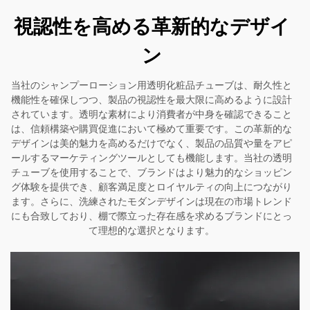
視認性を高める革新的なデザイ
ン
当社のシャンプーローション用透明化粧品チューブは、耐久性と
機能性を確保しつつ、製品の視認性を最大限に高めるように設計
されています。透明な素材により消費者が中身を確認できること
は、信頼構築や購買促進において極めて重要です。この革新的な
デザインは美的魅力を高めるだけでなく、製品の品質や量をアピ
ールするマーケティングツールとしても機能します。当社の透明
チューブを使用することで、ブランドはより魅力的なショッピン
グ体験を提供でき、顧客満足度とロイヤルティの向上につながり
ます。さらに、洗練されたモダンデザインは現在の市場トレンド
にも合致しており、棚で際立った存在感を求めるブランドにとっ
て理想的な選択となります。