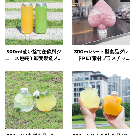
500ml使い捨て缶飲料ジ
300mlハート型食品グレ
ュース包装缶卸売製造メー
ードPET素材プラスチック
カー
包装ボトルジュース・ドリ
ンク用ホットセール