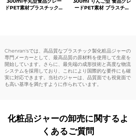
300ml平丸型食品グレー
300ml りんご型 食品グレ
ドPET素材プラスチック包
ードPET素材 プラスチッ
装ボトルジュース・ミルク
ク包装ボトル ジュースや
ティー用
飲料を入れることが可能
創意設計 子どもに人気
Chenran'sでは、高品質なプラスチック製化粧品ジャーの
専門メーカーとして、最高品質の原材料を使用して生産を
開始しています。さらに、最先端の成形技術と高度な物流
システムを採用しており、これにより国際的な要件にも確
実に対応できます。当社のジャーは、品質面でも視覚面で
も高い基準を満たすように作られています。
化粧品ジャーの卸売に関するよ
くあるご質問