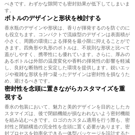
べきです。わずかな隙間でも密封効果が低下してしまいま
す。
ボトルのデザインと形状を検討する
香水瓶のデザインや形状は、香りが揮発するのを防ぐのに
も役立ちます。コンパクトで流線型のデザインは表面積が
小さく、周囲の環境による揮発を最小限に抑えることがで
きます。四角形や丸形のボトルは、不規則な形状と比べて
蓋がしやすく、携帯性にも優れています。さらに、厚みの
あるボトルは外部の温度変化や香料の揮発性の影響を軽減
し、良好な断熱性と安定した環境を提供します。鋭いエッ
ジや複雑な形状を持つ凝ったデザインは密封性を損なうた
め、避けるべきです。
密封性を念頭に置きながらカスタマイズを重
視する
香水の包装において、魅力と美的デザインを目的としたカ
スタマイズは、後で閉鎖機能が損なわれないよう密封機能
を組み込むべきです。ロゴのカスタム適用を行う際も、密
封性と閉鎖構造の完全性を念頭に置く必要があります。密
封プロセスを効率化できる一体型パッケージを設計するた