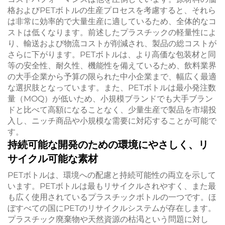
格およびPETボトルの生産プロセスを考慮すると、それら
は非常に効率的で大量生産に適しているため、全体的なコ
ストは低くなります。前述したプラスチックの軽量性によ
り、輸送および物流コストが削減され、製品の総コストが
さらに下がります。PETボトルは、より高価な包装材と同
等の安全性、耐久性、機能性を備えているため、飲料業界
の大手企業から予算の限られた中小企業まで、幅広く最適
な選択肢となっています。また、PETボトルは最小発注数
量（MOQ）が低いため、小規模ブランドでも大手ブラン
ドと比べて高額になることなく、少量生産で製品を市場投
入し、ニッチ商品や小規模な需要に対応することが可能で
す。
持続可能な開発のための環境にやさしく、リ
サイクル可能な素材
PETボトルは、環境への配慮と持続可能性の両立を示して
います。PETボトルは最もリサイクルされやすく、また最
も広く使用されているプラスチックボトルの一つです。ほ
ぼすべての国にPETのリサイクルシステムが存在します。
プラスチック廃棄物や天然資源の枯渇という問題に対し