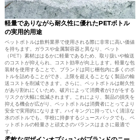
軽量でありながら耐久性に優れたPETボトル
の実用的用途
ペットボトルは飲料業界で使用される際に非常に高い価値
を持ちます。ガラスや金属製容器と異なり、ペット
（PET）素材ははるかに軽量であるため、取り扱いや輸送
のコストが抑えられ、コスト効率が向上します。軽量な包
装材を使用することで、ブランドは同じ梱包内に多くのボ
トルを詰めることができ、上限を超えることなく製品の輸
送コストを削減できます。さらに、ペットボトルは耐久性
があり割れにくいため、破片によって消費者がけがをする
リスクが大幅に低減されます。これにより、製品の損失を
抑える機会が広がり、ペットボトルは消費者にとってより
安全で実用的になります。ハイキングに持っていく清涼な
水のボトルでも、学校に持参するジュースパックでも、ペ
ットボトルの軽量さと頑丈さのバランスはまさに最適で
す。
柔軟なデザインオプションがブランドのニー