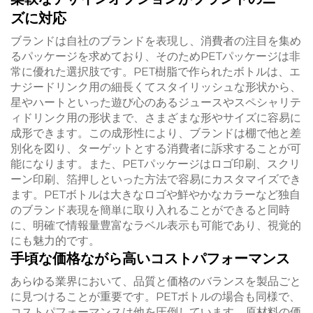
ズに対応
ブランドは自社のブランドを表現し、消費者の注目を集め
るパッケージを求めており、そのためPETパッケージは非
常に優れた選択肢です。PET樹脂で作られたボトルは、エ
ナジードリンク用の細長くてスタイリッシュな形状から、
星やハートといった遊び心のあるジュースやスペシャリテ
ィドリンク用の形状まで、さまざまな形やサイズに容易に
成形できます。この成形性により、ブランドは棚で他と差
別化を図り、ターゲットとする消費者に訴求することが可
能になります。また、PETパッケージはロゴ印刷、スクリ
ーン印刷、箔押しといった方法で容易にカスタマイズでき
ます。PETボトルは大きなロゴや鮮やかなカラーなど独自
のブランド表現を簡単に取り入れることができると同時
に、明確で情報量豊富なラベル表示も可能であり、視覚的
にも魅力的です。
手頃な価格ながら高いコストパフォーマンス
あらゆる業界において、品質と価格のバランスを製品ごと
に見つけることが重要です。PETボトルの場合も同様で、
コストパフォーマンスは他を圧倒しています。原材料の価