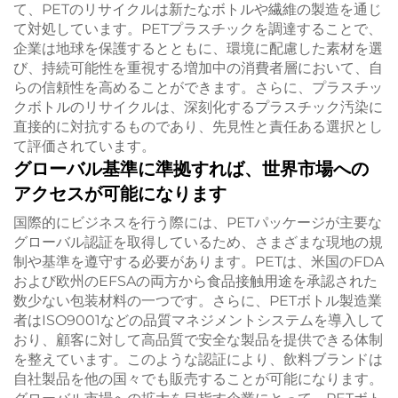
て、PETのリサイクルは新たなボトルや繊維の製造を通じ
て対処しています。PETプラスチックを調達することで、
企業は地球を保護するとともに、環境に配慮した素材を選
び、持続可能性を重視する増加中の消費者層において、自
らの信頼性を高めることができます。さらに、プラスチッ
クボトルのリサイクルは、深刻化するプラスチック汚染に
直接的に対抗するものであり、先見性と責任ある選択とし
て評価されています。
グローバル基準に準拠すれば、世界市場への
アクセスが可能になります
国際的にビジネスを行う際には、PETパッケージが主要な
グローバル認証を取得しているため、さまざまな現地の規
制や基準を遵守する必要があります。PETは、米国のFDA
および欧州のEFSAの両方から食品接触用途を承認された
数少ない包装材料の一つです。さらに、PETボトル製造業
者はISO9001などの品質マネジメントシステムを導入して
おり、顧客に対して高品質で安全な製品を提供できる体制
を整えています。このような認証により、飲料ブランドは
自社製品を他の国々でも販売することが可能になります。