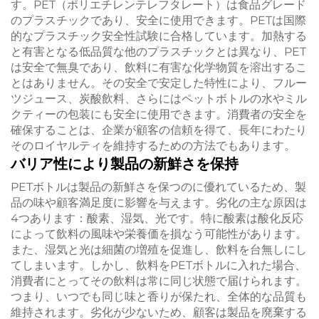
す。PET（ポリエチレンテレフタレート）は食品グレード
のプラスチックであり、安全に使用できます。PETは国際
的なプラスチック安全性試験に合格しています。加熱する
と有害となる低品質な他のプラスチックとは異なり、PET
は安全で無臭であり、飲料に有害な化学物質を溶出するこ
とはありません。その安全で安定した特性により、フルー
ツジュース、炭酸飲料、さらにはペットボトルの水やミル
クティーの包装にも安全に使用できます。消費者の安全を
確保することは、企業が顧客の信頼を得て、長年にわたり
そのロイヤルティを維持するための方法でもあります。
バリア性により製品の新鮮さを保持
PETボトルは製品の新鮮さを保つのに優れているため、製
品の味や顧客満足度に影響を与えます。劣化の主な原因は
4つあります：酸素、湿気、光です。特に酸素は酸化反応
によって飲料の風味や栄養価を損なう可能性があります。
また、湿気と光は細菌の増殖を促進し、飲料を台無しにし
てしまいます。しかし、飲料をPETボトルに入れた場合、
消費者にとってその飲料は常に同じ状態で届けられます。
つまり、いつでも同じ味と香りが保たれ、全体的な品質も
維持されます。劣化が少ないため、顧客は製品を廃棄する