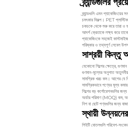
ব্র্যান্ডগুলির প
ব্র্যান্ডগুলি এমন প্যাকেজিংয়
চমৎকার বিকল্প। PET প্লাস্টিক
চকচকে থেকে শুরু করে তারা ও হৃদ
আদর্শ ক্রেতাকে লক্ষ্য করে তাকের
প্যাকেজিংকে সহজেই কাস্টমাইজ 
পরিষ্কার ও তথ্যপূর্ণ লেবেল 
সাশ্রয়ী কিন্তু 
যেকোনো শিল্পের ক্ষেত্রে, গুণমান
গুণমান-মূল্যের অনুপাত অতুলনীয়
সামগ্রিক খরচ কম। আগের যে বিষয
সামগ্রিকভাবে পণ্যের মূল্য কমায়
শিল্পের বড় কর্পোরেশনগুলির জ
অর্ডার পরিমাণ (MOQ) কম, অর্থাৎ 
নিশ বা ছোট পণ্যগুলির জন্য বাজ
স্থায়ী উন্নয়ন
পিইটি বোতলগুলি পরিবেশ-সংবেদনশী