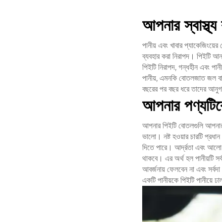
আপনার স্বাস্থ্য 
পানীয় এবং খাবার প্যাকেজিংয়ের 
ব্যবহার করা নিরাপদ। পিইটি আন্ত
পিইটি নিরাপদ, গন্ধহীন এবং পানী
পানীয়, এমনকি বোতলজাত জল বা 
বছরের পর বছর ধরে তাদের আনুগত
আপনার পণ্যটিকে
আপনার পিইটি বোতলগুলি আপনার প
ভালো। নষ্ট হওয়ার চারটি প্রধান 
দিতে পারে। আর্দ্রতা এবং আলো ব্য
থাকবে। এর অর্থ হল পানীয়টি সর
আবর্জনায় ফেলবেন না এবং সর্বদা
একটি পানীয়কে পিইটি পানীয়ে ঢা