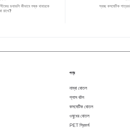
স্টিকের ডবাগুলি কীভাবে শুষ্ক খাবারকে
স্বচ্ছ কসমেটিক পাত্রগু
াজা রাখে?
পণ্য
নাম্বা বোতল
গ্লাস বটল
কসমেটিক বোতল
ওষুধের বোতল
PET প্রিফর্ম