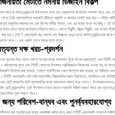
্রয়োজনীয়তা মেটাতে নমনীয় ডিজাইন বিকল্প
ের সন্ধান করে যা তাদের ব্র্যান্ডকে উপস্থাপন করে এবং ক্রেতাদের মনোযোগ আকর্ষণ করে, এব
 থেকে তৈরি বোতলগুলিকে সহজেই বিভিন্ন আকৃতি ও আকারে ঢালাই করা যায়— শক্তি পানীয়
য়ের আকৃতির মজাদার রস এবং বিশেষ পানীয় পর্যন্ত, এবং এর মধ্যে অন্য সব কিছু। এই ঢালাইয
 উপর চোখে পড়ার মতোভাবে দাঁড়াতে পারে। লোগো প্রিন্টিং, স্ক্রিন প্রিন্টিং এবং ফয়েল স্ট্
করা যায়। PET বোতলগুলি বড় লোগো এবং উজ্জ্বল রঙের মতো কাস্টম ব্র্যান্ডিংয়ের সাথে
উপস্থাপন করে— এবং এগুলি চোখে পড়ার মতো থাকে।
অত্যন্ত দক্ষ খরচ-প্রদর্শন
 এবং মূল্যের দিক থেকে কোনো পণ্যের মধ্যে ভারসাম্য খুঁজে পাওয়া গুরুত্বপূর্ণ, এবং পিইটি 
। কাঁচামালের মূল্য এবং পিইটি বোতলের উৎপাদন প্রক্রিয়াকে বিবেচনায় নেওয়া হয়, যা অত্য
়গুলি উল্লেখ করা হয়েছে, যেখানে প্লাস্টিকের ওজন উল্লেখ করা হয়েছে, তা পরিবহন এবং 
। পিইটি বোতলগুলি বেশি দামি প্যাকেজিং বিকল্পগুলির সমান নিরাপত্তা, স্থায়িত্ব এবং কার্যকা
ন্য এবং ছোট বাজেটের ছোট ব্যবসাগুলির জন্য সমানভাবে আদর্শ করে তোলে। উৎসাহজনকভাবে,
ছোট ব্র্যান্ডগুলিও ছোট উৎপাদন চক্রে তাদের পণ্যগুলি পরীক্ষা করতে পারে এবং বৃহত্তর ব্র্য
ারের চাহিদা পূরণ করতে পারে।
ের জন্য পরিবেশ-বান্ধব এবং পুনর্ব্যবহারযোগ্য
লতা এবং স্থায়িত্বের মধ্যে ভারসাম্য বজায় রাখে, কারণ পিইটি বোতলগুলি অন্যতম সর্বাধিক প