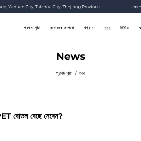
nue, Yuhuan City, Taizhou City, Zhejiang Province
সেরা 
প্রথম পৃষ্ঠা
আমাদের সম্পর্কে
পণ্য
খবর
ভিডিও
আ
News
প্রথম পৃষ্ঠা
/
খবর
য PET বোতল বেছে নেবেন?