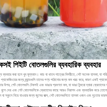
েকসই পিইটি বোতলগুলির ব্যবহারিক ব্যবহার
্যে ব্যবহার করা হলে খুব মূল্যবান। কাচ বা ধাতব পাত্রের বিপরীতে, পেট অনেক হালকা, যা প
 প্যাকেজিংয়ের জন্য ব্র্যান্ডগুলি তাদের পণ্য পাঠানোর জন্য কম খরচ করে, কারণ একই প্যাকেজ
ার উপর, পেট বোতলগুলি টেকসই এবং ভাঙার প্রবণতা কম, যা ভাঙা টুকরো দ্বারা ক্রেতাদে
গ খুলে দেয় এবং পেট বোতলগুলিকে ক্রেতাদের কাছে আরও নিরাপদ এবং ব্যবহারিক করে তোল
 বা স্কুলে নিয়ে যাওয়ার জন্য জুসের বাক্স, পেট বোতলগুলিতে হালকা ওজন এবং দৃঢ়তার ভার