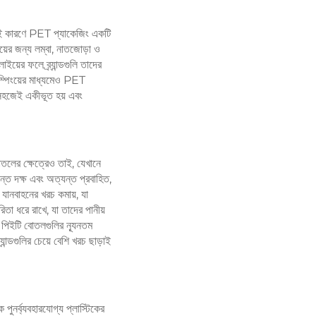
ং এই কারণে PET প্যাকেজিং একটি
ের জন্য লম্বা, নাতজোড়া ও
়ের ফলে ব্র্যান্ডগুলি তাদের
যাম্পিংয়ের মাধ্যমেও PET
 সহজেই একীভূত হয় এবং
বোতলের ক্ষেত্রেও তাই, যেখানে
ন্ত দক্ষ এবং অত্যন্ত প্রবাহিত,
যানবাহনের খরচ কমায়, যা
রিতা ধরে রাখে, যা তাদের পানীয়
 পিইটি বোতলগুলির ন্যূনতম
ান্ডগুলির চেয়ে বেশি খরচ ছাড়াই
ুনর্ব্যবহারযোগ্য প্লাস্টিকের