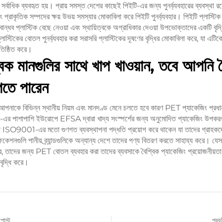
র্বাধিক ব্যবহৃত হয়। প্রায় সমস্ত দেশের কাছেই পিইটি-এর জন্য পুনর্ব্যবহারের ব্যবস্থা
বং প্রাকৃতিক সম্পদের ক্ষয় উভয় সমস্যার মোকাবিলা করে পিইটি পুনর্ব্যবহার। পিইটি প্লাস্টিক কে
বান্ধব প্লাস্টিক বেছে নেওয়া এবং স্থায়িত্বকে অগ্রাধিকার দেওয়া উপভোক্তাদের একটি বৃদ্ধ
াস্টিকের বোতল পুনর্ব্যবহার করা সরাসরি প্লাস্টিকের দূষণের বৃদ্ধির মোকাবিলা করে, যা এটি
রতিষ্ঠিত করে।
িক মানগুলির সাথে খাপ খাওয়ান, তবে আপনি ব
েতে পারেন
 আপনাকে বিভিন্ন স্থানীয় নিয়ম এবং মানদণ্ড মেনে চলতে হবে কারণ PET প্যাকেজিং প্রধান
FDA-এর পাশাপাশি ইউরোপে EFSA দ্বারা খাদ্য সংস্পর্শের জন্য অনুমোদিত প্যাকেজিং উপ
ISO9001-এর মতো গুণগত ব্যবস্থাপনা পদ্ধতি প্রয়োগ করে থাকেন যা তাদের গ্রাহকদে
ফিকেশনগুলি পানীয় ব্র্যান্ডগুলিকে অন্যান্য দেশে তাদের পণ্য বিতরণ করতে সাহায্য করে। যেসব
ে, তাদের জন্য PET বোতল ব্যবহার করা তাদের ব্যবসাকে বৈশ্বিক প্যাকেজিং প্রয়োজনীয়তা মে
বৃদ্ধি করে।
পোস্ট
পরবর্