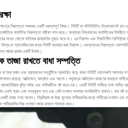
রক্ষা
ক্ষেত্রে নিরাপত্তা সবসময় একটি গুরুত্বপূর্ণ বিষয়। পিইটি বা পলিইথিলিন টেরেফথালেট হল এক
র্জাতিক প্লাস্টিক নিরাপত্তা পরীক্ষা পাস করে। অন্যান্য নিম্নমানের প্লাস্টিকের বিপরীতে 
য়ের মধ্যে কোনো ক্ষতিকর রাসায়নিক মুক্ত করে না। এর নিরাপদ এবং স্থিতিশীল বৈশিষ্ট্যের
মিল্ক চা প্যাকেজিংয়ের জন্য পিইটি ব্যবহার করা নিরাপদ। ভোক্তাদের নিরাপত্তা কোম্পান
্য বজায় রাখার একটি উপায়।
 তাজা রাখতে বাধা সম্পত্তি
ণ্যের স্বাদ এবং গ্রাহকদের সন্তুষ্টিকে প্রভাবিত করে, কারণ পিইটি বোতলগুলি আপনার পণ
উপাদান রয়েছে: অক্সিজেন, আর্দ্রতা এবং আলো। শুধুমাত্র অক্সিজেন জারণের মাধ্যমে পানীয়ের 
াকটেরিয়ার বৃদ্ধি ঘটায় এবং পানীয়টিকে নষ্ট করে দেয়। একটি পিইটি পানীয়ে ঢালা পানীয় গ
্বদা একই স্বাদ এবং গন্ধযুক্ত হবে এবং মোট গুণমান সবসময় অপরিবর্তিত থাকবে। কম নষ্ট হওয
 একটি তাজা পণ্য পাবেন। প্রিমিয়াম বা উচ্চ মূল্যের পানীয়গুলির জন্য পানীয়ের গুণমান এবং
লা পানীয়গুলির উচ্চ গুণমান বজায় রাখতে সাহায্য করে।