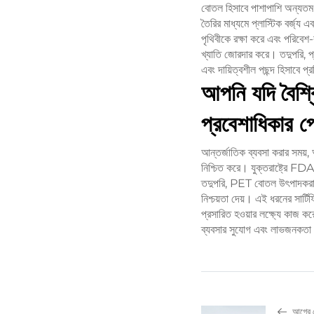
বোতল হিসাবে পাশাপাশি অন্যতম স
তৈরির মাধ্যমে প্লাস্টিক বর্জ্য এ
পৃথিবীকে রক্ষা করে এবং পরিবেশ-
খ্যাতি জোরদার করে। তদুপরি, প্ল
এবং দায়িত্বশীল পছন্দ হিসাবে প্
আপনি যদি বৈশ্ব
প্রবেশাধিকার প
আন্তর্জাতিক ব্যবসা করার সময়,
নিশ্চিত করে। যুক্তরাষ্ট্রে 
তদুপরি, PET বোতল উৎপাদকরা 
নিশ্চয়তা দেয়। এই ধরনের সার্টি
প্রসারিত হওয়ার লক্ষ্যে কাজ কর
ব্যবসার সুযোগ এবং লাভজনকতা 
আগের 