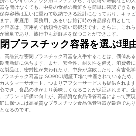
携帯しやすいスナック用コンテナから、小麦粉や穀物などの大
器を開けなくても、中身の食品の新鮮さを簡単に確認できるも
保存容器は互いに重ねて収納できる設計になっており、キャビ
ます。家庭用、業務用、あるいは旅行時の食品保存用として、
ク容器は、実用的で信頼性が高い選択肢です。さらに、これら
が簡単であり、旅行中も新鮮さを保つことができます。
密閉プラスチック容器を選ぶ理
、高品質な密閉プラスチック容器を入手することは、価値ある
期間新鮮に保ちます。また、安全性、耐久性を備え、消費者に
な製品は、密封性が失われたり、中身が腐敗したり、有害化学
プラスチック容器はISO9001認証工場で生産されているため
カスタマーサポート、つまりアフターサービスも提供されます
心でき、食品の味がより美味しくなることが保証されます。企
、ブランド評価の向上が、高品質な食品保管容器によって実現
鮮に保つには高品質なプラスチック食品保管容器が最適であり
となるのです。