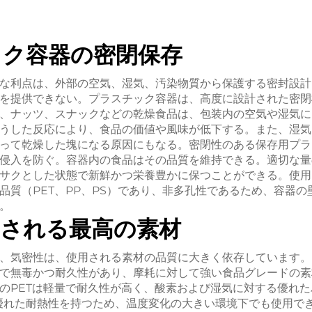
ック容器の密閉保存
な利点は、外部の空気、湿気、汚染物質から保護する密封設計
を提供できない。プラスチック容器は、高度に設計された密閉
、ナッツ、スナックなどの乾燥食品は、包装内の空気や湿気に
うした反応により、食品の価値や風味が低下する。また、湿気
って乾燥した塊になる原因にもなる。密閉性のある保存用プラ
侵入を防ぐ。容器内の食品はその品質を維持できる。適切な量
サクとした状態で新鮮かつ栄養豊かに保つことができる。使用
品質（PET、PP、PS）であり、非多孔性であるため、容器
。
用される最高の素材
、気密性は、使用される素材の品質に大きく依存しています。
で無毒かつ耐久性があり、摩耗に対して強い食品グレードの素
のPETは軽量で耐久性が高く、酸素および湿気に対する優れ
優れた耐熱性を持つため、温度変化の大きい環境下でも使用で