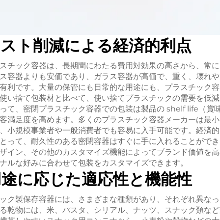
コスト削減による経済的利点
スチック容器は、長期間にわたる費用対効果の高さから、常に
ス容器よりも安価であり、ガラス容器が高価で、重く、壊れや
有利です。大量の保管にも日常的な用途にも、プラスチック容
使い捨て包装材と比べて、使い捨てプラスチックの需要を低減
て、密閉プラスチック容器での包装は製品の shelf life（
客満足度を高めます。多くのプラスチック容器メーカーは最小
、小規模事業者や一般消費者でも容易に入手可能です。経済的
とって、耐久性のある密閉容器はすぐに手に入れることができ
ザイン、その他のカスタマイズ機能によってブランド価値を高
ナルな好みに合わせて包装をカスタマイズできます。
用途に応じた適応性と機能性
ック製保存容器には、さまざまな種類があり、それぞれ異なっ
る乾物には、米、パスタ、シリアル、ナッツ、スナック類など