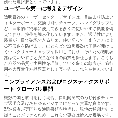
優れた選択肢となっています。
ユーザーを第一に考えるデザイン
透明容器のユーザーセンターデザインは、目詰まり防止フ
ィルターポート、交換可能なチューブ、ハンドグリップな
ど、日常的に簡単に使用できる多くの使いやすさ機能を備
えており、操作を簡素化しています。また、透明性により
残量が一目で確認できるため、使い切ってしまうことによ
る不便さを防げます。ほとんどの透明容器は子供が開けに
くいスクリューキャップを採用しており、そのため透明容
器は使いやすさと安全な保管の両方を保証します。こうし
た容器の品質と実用性を理解している多くの顧客が、旅行
用や大容量化粧品容器として真っ先にこれらを選んでいま
す。
コンプライアンスおよびロジスティクスサポ
ート グローバル展開
複数の国と取引を行う場合、自動開閉式のねじ付きチュー
ブ透明容器はあらゆるビジネスにとって貴重な資産です。
製造業者が専門的な通関書類を準備し、現地の通関方針に
従うことができるため、これらの容器は輸入が容易です。