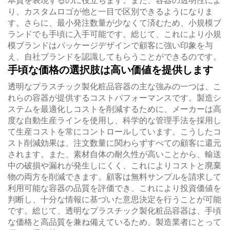
本質を表現するのに役立ちます。また、容器の透明性によ
り、カスタムロゴが他と一目で区別できるようになりま
す。さらに、最小発注数量が少なくて済むため、小規模ブ
ランドでも手頃に入手可能です。総じて、これにより小規
模ブランドはパッケージデザインで顧客に強い印象を与
え、自社ブランドを認識してもらうことができるのです。
手頃な価格の選択肢は高い価値を提供します
透明なプラスチック製化粧品容器の主な強みの一つは、こ
れらの容器が提供するコストパフォーマンスです。製造シ
ステムを最適化しコストを削減するために、メーカーは高
度な自動生産ラインを使用し、科学的な管理手法を採用し
て生産コストを常にコントロールしています。こうしたコ
スト削減効果は、注文数量に関わらずすべての顧客に還元
されます。また、素材自体の耐久性が高いことから、輸送
中の破損や漏れが発生しにくく、これによりコストと廃棄
物の両方を削減できます。顧客は無料サンプルを請求して
利用可能な容器の品質を評価でき、これにより投資価値を
判断し、十分な情報に基づいた意思決定を行うことが可能
です。総じて、透明なプラスチック製化粧品容器は、手頃
な価格と高品質を兼ね備えているため、製造業者にとって