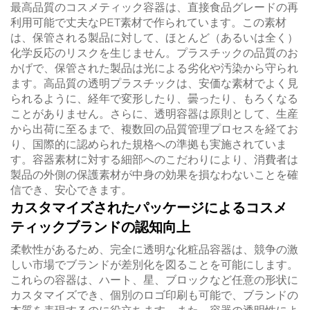
最高品質のコスメティック容器は、直接食品グレードの再
利用可能で丈夫なPET素材で作られています。この素材
は、保管される製品に対して、ほとんど（あるいは全く）
化学反応のリスクを生じません。プラスチックの品質のお
かげで、保管された製品は光による劣化や汚染から守られ
ます。高品質の透明プラスチックは、安価な素材でよく見
られるように、経年で変形したり、曇ったり、もろくなる
ことがありません。さらに、透明容器は原則として、生産
から出荷に至るまで、複数回の品質管理プロセスを経てお
り、国際的に認められた規格への準拠も実施されていま
す。容器素材に対する細部へのこだわりにより、消費者は
製品の外側の保護素材が中身の効果を損なわないことを確
信でき、安心できます。
カスタマイズされたパッケージによるコスメ
ティックブランドの認知向上
柔軟性があるため、完全に透明な化粧品容器は、競争の激
しい市場でブランドが差別化を図ることを可能にします。
これらの容器は、ハート、星、ブロックなど任意の形状に
カスタマイズでき、個別のロゴ印刷も可能で、ブランドの