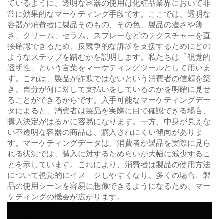
ているように、透明な容器の使用は化粧品業界において非
常に効果的なマーケティング手段です。ここでは、透明な
容器が消費者に製品そのもの、その色、製品の濃さや薄
さ、クリーム、セラム、スプレーなどのテクスチャーを直
接確認できるため、反競争的な訴訟を支援するためにどの
ようなステップを踏むかを説明します。私たちは「視覚的
透明性」という言葉をマーケティングツールとして用いま
す。これは、製品が詐欺ではないという消費者の信頼を築
き、自分が何に対して支払いをしているのかを明確に見せ
ることができるからです。入手可能なマーケティングデー
タによると、消費者は製品を実際に目で確認できる場合、
購入決定がはるかに容易になります。一方、中身が見えな
い不透明な容器の商品は、購入されにくい傾向がありま
す。マーケティングデータは、消費者が製品を実際に見ら
れる状況では、購入に対するためらいが大幅に減少するこ
とを示しています。これにより、消費者は製品の使用方法
について視覚的にイメージしやすくなり、多くの場合、製
品の使用シーンを容易に想像できるようになるため、マー
ケティングの機会が広がります。