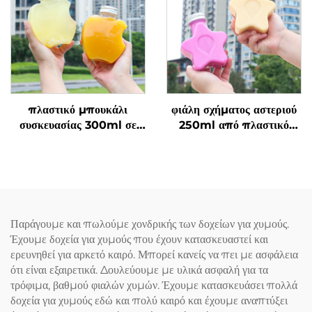
πώληση
πλαστικό μπουκάλι
φιάλη σχήματος αστεριού
συσκευασίας 300ml σε
250ml από πλαστικό
σχήμα μήλου, από
υλικό τροφίμων PET,
τροφίμων PET υλικό,
μπορεί να μεταφέρει
κατάλληλο για χυμούς και
χυμούς και ποτά,
ποτά, δημιουργικό σχέδιο
δημιουργική σχεδίαση που
που αρέσει στα παιδιά
αρέσει στα παιδιά
Παράγουμε και πωλούμε χονδρικής των δοχείων για χυμούς.
Έχουμε δοχεία για χυμούς που έχουν κατασκευαστεί και
ερευνηθεί για αρκετό καιρό. Μπορεί κανείς να πει με ασφάλεια
ότι είναι εξαιρετικά. Δουλεύουμε με υλικά ασφαλή για τα
τρόφιμα, βαθμού φιαλών χυμών. Έχουμε κατασκευάσει πολλά
δοχεία για χυμούς εδώ και πολύ καιρό και έχουμε αναπτύξει