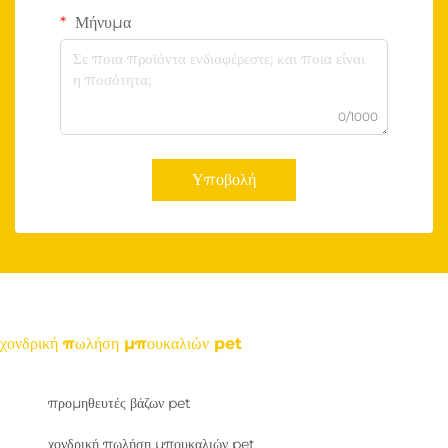
Μήνυμα
0/1000
Υποβολή
χονδρική πωλήση μπουκαλιών pet
προμηθευτές βάζων pet
χονδρική πωλήση μπουκαλιών pet