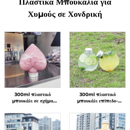
Πλαστικά Μπουκάλια για
Χυμούς σε Χονδρική
300ml πλαστικό
300ml πλαστικό
μπουκάλι σε σχήμα
μπουκάλι επίπεδο-
καρδιάς από τροφίμων
στρόγγυλο από τροφίμων
PET, δυνατότητα
PET, δυνατότητα
μεταφοράς χυμών και
μεταφοράς χυμών και
ποτών, πολύ καλή
γάλακτος τσάι