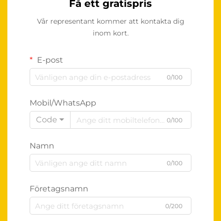
Få ett gratispris
Vår representant kommer att kontakta dig
inom kort.
E-post
0/100
Mobil/WhatsApp
Code
0/100
Namn
0/100
Företagsnamn
0/200