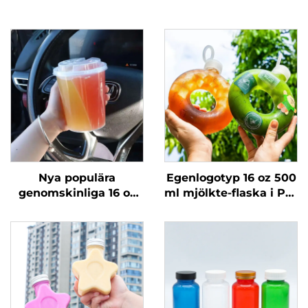
Nya populära
Egenlogotyp 16 oz 500
genomskinliga 16 oz
ml mjölkte-flaska i PP-
och 24 oz plastmuggar
material för drycker,
med lock och sugrör,
hög
tvådelade dubbla
temperaturmotstånd,
boba-muggar
donutflaska