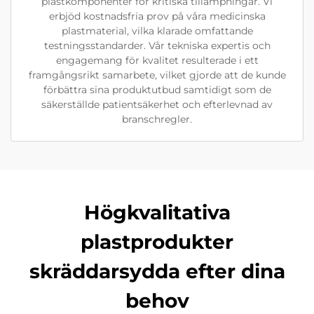
plastkomponenter för kritiska tillämpningar. Vi
erbjöd kostnadsfria prov på våra medicinska
plastmaterial, vilka klarade omfattande
testningsstandarder. Vår tekniska expertis och
engagemang för kvalitet resulterade i ett
framgångsrikt samarbete, vilket gjorde att de kunde
förbättra sina produktutbud samtidigt som de
säkerställde patientsäkerhet och efterlevnad av
branschregler.
Högkvalitativa
plastprodukter
skräddarsydda efter dina
behov