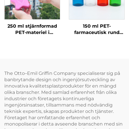
250 ml stjärnformad
150 ml PET-
PET-materiel i
farmaceutisk rund
livsmedelsklass,
flaska med barnsäker
plastförpackningsflaska
skruvkapsyl Grön Röd
kan hålla saft och
Brun Ämberg för
drycker, kreativ
lagring av piller &
design, barnvänlig
kapslar
The Otto–Emil Griffin Company specialiserar sig på
banbrytande design och ingenjörsutveckling av
innovativa kvalitetsplastprodukter för en mängd
olika branscher. Med samlad erfarenhet från olika
industrier och företagets kontinuerliga
ingenjörsinsatser, tillsammans med nödvändig
teknisk expertis, skapas produkter och tjänster.
Företaget har omfattande erfarenhet och
monopoliserar i detta avseende branschen med sin