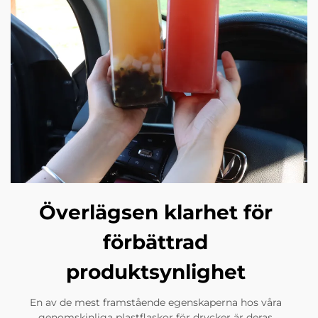
Överlägsen klarhet för
förbättrad
produktsynlighet
En av de mest framstående egenskaperna hos våra
genomskinliga plastflaskor för drycker är deras