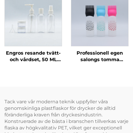
Med egen
glasoljesprayflaskor
logotyptryckning
med
kvalitetsmunstycken
för barbecu
Engros resande tvätt-
Professionell egen
och vårdset, 50 ML
salongs tomma
plastflaskor,
genomskinliga plast
tillverkares
180 ml tryck
förpackning för
appliceringsflaskor för
resande vårdartiklar
hår olja hår färgflaska
Tack vare vår moderna teknik uppfyller våra
genomskinliga plastflaskor för drycker de alltid
föränderliga kraven från dryckesindustrin.
Konstruerade av de bästa i branschen tillverkas varje
flaska av högkvalitativ PET, vilket ger exceptionell