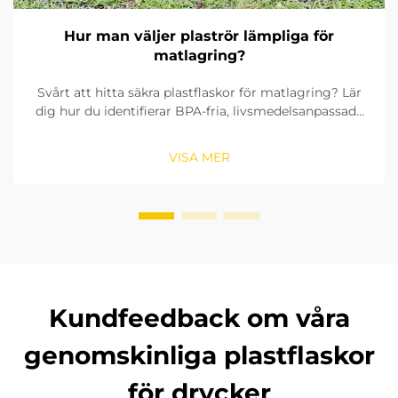
Hur man väljer plaströr lämpliga för
matlagring?
Svårt att hitta säkra plastflaskor för matlagring? Lär
dig hur du identifierar BPA-fria, livsmedelsanpassade
material, kontrollerar tätningsringar och väljer rätt
storlek. Se till att överensstämma med FDA:s och
VISA MER
EU:s standarder. Läs nu.
Kundfeedback om våra
genomskinliga plastflaskor
för drycker