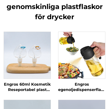
genomskinliga plastflaskor
för drycker
Engros 60ml Kosmetik
Engros
Reseportabel plast
egenoljedispenserflasko
sprayflaskor
för olivolja,
Återvinningsbar flaska
matoljesprutare 470
för vätskeförpackning
ml