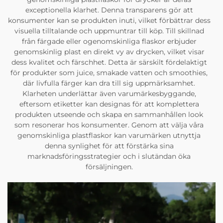
exceptionella klarhet. Denna transparens gör att
konsumenter kan se produkten inuti, vilket förbättrar dess
visuella tilltalande och uppmuntrar till köp. Till skillnad
från färgade eller ogenomskinliga flaskor erbjuder
genomskinlig plast en direkt vy av drycken, vilket visar
dess kvalitet och färschhet. Detta är särskilt fördelaktigt
för produkter som juice, smakade vatten och smoothies,
där livfulla färger kan dra till sig uppmärksamhet.
Klarheten underlättar även varumärkesbyggande,
eftersom etiketter kan designas för att komplettera
produkten utseende och skapa en sammanhållen look
som resonerar hos konsumenter. Genom att välja våra
genomskinliga plastflaskor kan varumärken utnyttja
denna synlighet för att förstärka sina
marknadsföringsstrategier och i slutändan öka
försäljningen.