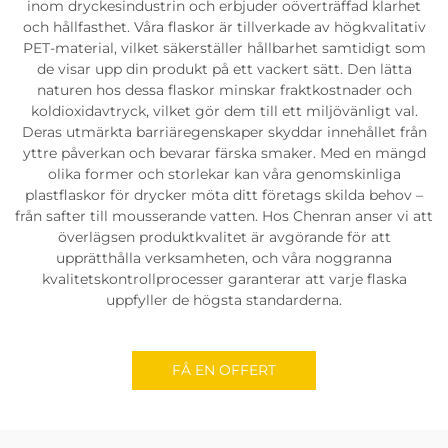
inom dryckesindustrin och erbjuder oöverträffad klarhet
och hållfasthet. Våra flaskor är tillverkade av högkvalitativ
PET-material, vilket säkerställer hållbarhet samtidigt som
de visar upp din produkt på ett vackert sätt. Den lätta
naturen hos dessa flaskor minskar fraktkostnader och
koldioxidavtryck, vilket gör dem till ett miljövänligt val.
Deras utmärkta barriäregenskaper skyddar innehållet från
yttre påverkan och bevarar färska smaker. Med en mängd
olika former och storlekar kan våra genomskinliga
plastflaskor för drycker möta ditt företags skilda behov –
från safter till mousserande vatten. Hos Chenran anser vi att
överlägsen produktkvalitet är avgörande för att
upprätthålla verksamheten, och våra noggranna
kvalitetskontrollprocesser garanterar att varje flaska
uppfyller de högsta standarderna.
FÅ EN OFFERT