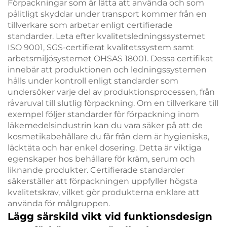
Förpackningar som är lätta att använda och som
pålitligt skyddar under transport kommer från en
tillverkare som arbetar enligt certifierade
standarder. Leta efter kvalitetsledningssystemet
ISO 9001, SGS-certifierat kvalitetssystem samt
arbetsmiljösystemet OHSAS 18001. Dessa certifikat
innebär att produktionen och ledningssystemen
hålls under kontroll enligt standarder som
undersöker varje del av produktionsprocessen, från
råvaruval till slutlig förpackning. Om en tillverkare till
exempel följer standarder för förpackning inom
läkemedelsindustrin kan du vara säker på att de
kosmetikabehållare du får från dem är hygieniska,
läcktäta och har enkel dosering. Detta är viktiga
egenskaper hos behållare för kräm, serum och
liknande produkter. Certifierade standarder
säkerställer att förpackningen uppfyller högsta
kvalitetskrav, vilket gör produkterna enklare att
använda för målgruppen.
Lägg särskild vikt vid funktionsdesign