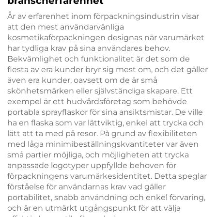
branscherfarenhet
År av erfarenhet inom förpackningsindustrin visar
att den mest användarvänliga
kosmetikaförpackningen designas när varumärket
har tydliga krav på sina användares behov.
Bekvämlighet och funktionalitet är det som de
flesta av era kunder bryr sig mest om, och det gäller
även era kunder, oavsett om de är små
skönhetsmärken eller självständiga skapare. Ett
exempel är ett hudvårdsföretag som behövde
portabla sprayflaskor för sina ansiktsmistar. De ville
ha en flaska som var lättviktig, enkel att trycka och
lätt att ta med på resor. På grund av flexibiliteten
med låga minimibeställningskvantiteter var även
små partier möjliga, och möjligheten att trycka
anpassade logotyper uppfyllde behoven för
förpackningens varumärkesidentitet. Detta speglar
förståelse för användarnas krav vad gäller
portabilitet, snabb användning och enkel förvaring,
och är en utmärkt utgångspunkt för att välja