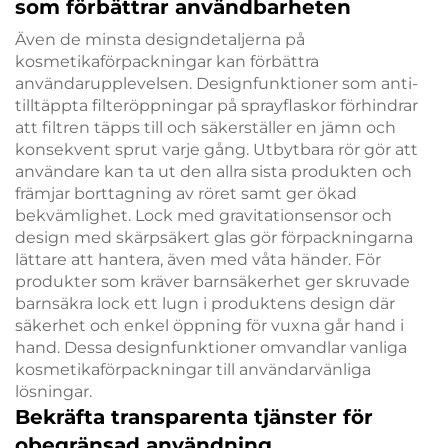
som förbättrar användbarheten
Även de minsta designdetaljerna på
kosmetikaförpackningar kan förbättra
användarupplevelsen. Designfunktioner som anti-
tilltäppta filteröppningar på sprayflaskor förhindrar
att filtren täpps till och säkerställer en jämn och
konsekvent sprut varje gång. Utbytbara rör gör att
användare kan ta ut den allra sista produkten och
främjar borttagning av röret samt ger ökad
bekvämlighet. Lock med gravitationsensor och
design med skärpsäkert glas gör förpackningarna
lättare att hantera, även med våta händer. För
produkter som kräver barnsäkerhet ger skruvade
barnsäkra lock ett lugn i produktens design där
säkerhet och enkel öppning för vuxna går hand i
hand. Dessa designfunktioner omvandlar vanliga
kosmetikaförpackningar till användarvänliga
lösningar.
Bekräfta transparenta tjänster för
obegränsad användning