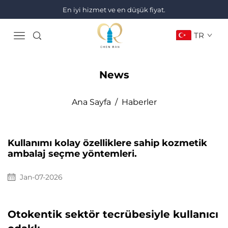
En iyi hizmet ve en düşük fiyat.
TR
News
Ana Sayfa
/
Haberler
Kullanımı kolay özelliklere sahip kozmetik
ambalaj seçme yöntemleri.
Jan-07-2026
Otokentik sektör tecrübesiyle kullanıcı