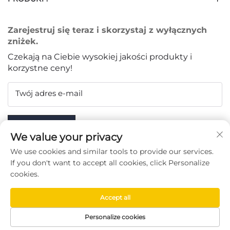
Zarejestruj się teraz i skorzystaj z wyłącznych
zniżek.
Czekają na Ciebie wysokiej jakości produkty i
korzystne ceny!
Twój adres e-mail
Subscribe
We value your privacy
We use cookies and similar tools to provide our services.
If you don't want to accept all cookies, click Personalize
cookies.
ŚLEDŹ NAS
Accept all
Copyright © Taizhou Chenran Packaging Technology Co.,
Personalize cookies
Ltd. -
Polityka prywatności