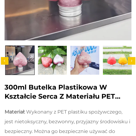
300ml Butelka Plastikowa W
Kształcie Serca Z Materiału PET
Przeznaczona Na Żywność, Może
Materiał:
Wykonany z PET plastiku spożywczego,
Zawierać Soki I Napoje, Hity
jest nietoksyczny, bezwonny, przyjazny środowisku i
Sprzedaży
bezpieczny. Można go bezpiecznie używać do