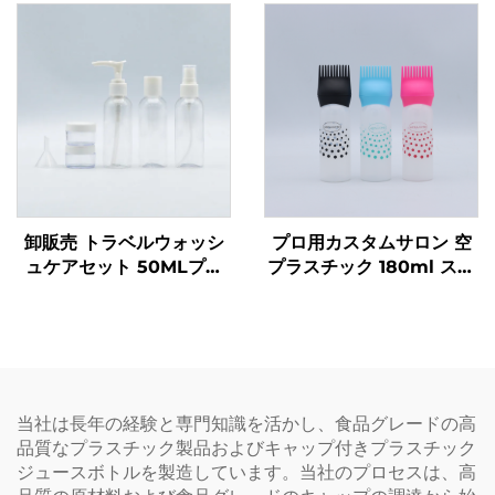
クル可能なボトル 液体充
ガラス製オイルスプレーボ
填用 カスタムロゴ印刷
トル 高品質ノズル付き バ
ーベキュー用
卸販売 トラベルウォッシ
プロ用カスタムサロン 空
ュケアセット 50MLプラ
プラスチック 180ml スキ
スチックボトル メーカー
ージー アプリケーターボ
包装 トラベルケア必需品
トル クリア ヘアオイル ヘ
用
アカラー ボトル
当社は長年の経験と専門知識を活かし、食品グレードの高
品質なプラスチック製品およびキャップ付きプラスチック
ジュースボトルを製造しています。当社のプロセスは、高