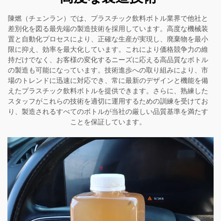
陳燃（チェンラン）では、プラスチック飲料ボトル業界で他社と
差別化を図る最先端の製造技術を採用しています。高度な機械装
置と自動化プロセスにより、正確な生産が実現し、廃棄物を最小
限に抑え、効率を最大化しています。これにより価格競争力の維
持だけでなく、お客様の変化するニーズに応える高品質なボトル
の製造も可能になっています。技術進歩への取り組みにより、市
場のトレンドに迅速に対応でき、常に最新のデザインと機能を備
えたプラスチック飲料ボトルを提供できます。さらに、熟練した
スタッフがこれらの技術を適切に運用するための訓練を受けてお
り、製造されるすべてのボトルが当社の厳しい品質基準を満たす
ことを保証しています。