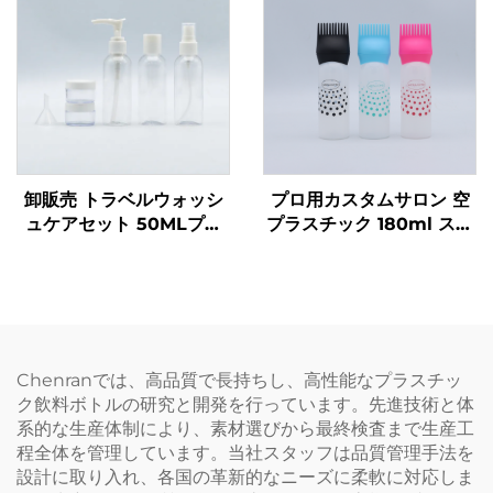
ーベキュー用
卸販売 トラベルウォッシ
プロ用カスタムサロン 空
ュケアセット 50MLプラ
プラスチック 180ml スキ
スチックボトル メーカー
ージー アプリケーターボ
包装 トラベルケア必需品
トル クリア ヘアオイル ヘ
用
アカラー ボトル
Chenranでは、高品質で長持ちし、高性能なプラスチッ
ク飲料ボトルの研究と開発を行っています。先進技術と体
系的な生産体制により、素材選びから最終検査まで生産工
程全体を管理しています。当社スタッフは品質管理手法を
設計に取り入れ、各国の革新的なニーズに柔軟に対応しま