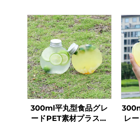
300ml平丸型食品グレ
300
ードPET素材プラスチ
レー
ック包装ボトルジュー
チッ
ス・ミルクティー用
ー