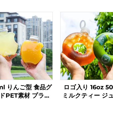
ml りんご型 食品グ
ロゴ入り 16oz 50
ドPET素材 プラス
ミルクティー ジ
ク包装ボトル ジュ
PP 飲料ボトル 高
スや飲料を入れるこ
ドーナツボト