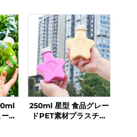
0ml
250ml 星型 食品グレー
ュース
ドPET素材プラスチッ
耐熱性
ク包装ボトル ジュース
ル
や飲料を収容可能 創造