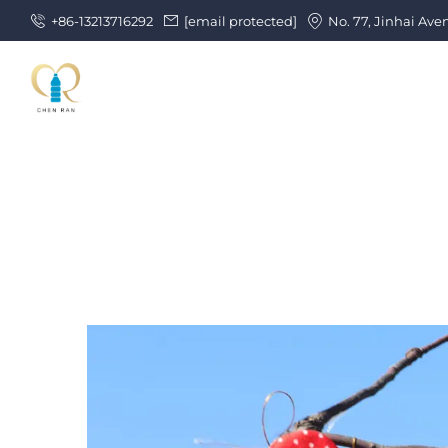
+86-13213716292
[email protected]
No. 77, Jinhai Ave