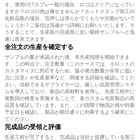
す。透明PETスプレー瓶の場合、ロゴはクリアになってい
ますか？ロゴの色は褪せませんか？ホットスタンプ加工の
化粧品瓶の場合、箔押しは滑らかでくもりや欠陥がないで
しょうか？ご返信は迅速かつ詳細にお願いいたします。そ
うすることで、生産前の完成形に近い最終サンプルへと迅
速に改良できます。
全注文の生産を確定する
サンプルの案が承認された後、本生産段階を開始できま
す。この時点で、注文数量（このケースでは、小ロットの
カスタマイズに対応するため、最小発注数量が非常に低い
点に注意）や生産基準など、関連する詳細を確認してくだ
さい。信頼できるサプライヤーは、厳しい品質管理システ
ムを導入しており、新品の原材料を使用し、生産工程中に
複数回の検査を実施することで、各カスタム包装製品の高
品質を保証しています。また、この段階で物流計画や到着
予定日も確認し、製品が期日通りに到着するよう確実にし
てください。
完成品の受領と評価
生産工程が完了すると、完成品は当社と提携している第三