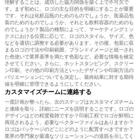
理解することは、成功した協力関係を築く上で不可欠で
す。まず初めに、ロゴの主な目的を明確にすることが重要
です。それは化粧品瓶のためのものでしょうか、医薬品包
装のためのものでしょうか、それとも飲料容器のためのも
のでしょうか？製品の種類によって、マーケティングミッ
クスにおける位置に応じて、ロゴのスタイル、サイズ、色
などを適切に調整する必要があります。その後、包装に収
まるロゴの寸法や印刷範囲、ブランドイメージと統一され
た色使いで業界基準を満たす色彩など、必要な情報を確定
させてください。さらに、ホットスタンピング、スクリー
ン印刷、その他の印刷方法といったデザインや印刷方法の
バリエーションについても決定し、最終結果に対する期待
値を明確に管理できるようにしてください。
カスタマイズチームに連絡する
一度計画が整ったら、次のステップはカスタマイズチーム
と連絡を取り、詳細にニーズを説明することです。ロゴの
デザインはどの程度複雑ですか？印刷工程でロゴが鮮明に
再現されるよう、必要なベクターファイルはありますか？
ロゴはパッケージのどこにどのように配置すべきですか？
業界の専門家が最適なソリューションへの道筋を示してく