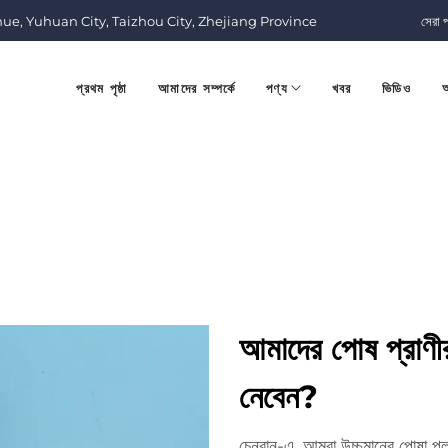
nue, Yuhuan City, Taizhou City, Zhejiang Province
সেরা 
প্রথম পৃষ্ঠা
আমাদের সম্পর্কে
পণ্য
খবর
ভিডিও
আ
আমাদের পোষ প্রাণী
নেবেন?
চেনরান-এ, আমরা উচ্চমানের পোষা প্ল