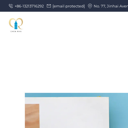
+86-13213716292
[email protected]
No. 77, Jinhai Ave