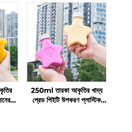
ৃতির
250ml তারকা আকৃতির খাদ্য
দানের
গ্রেড পিইটি উপকরণ প্লাস্টিক
তল, যা
প্যাকেজিং বোতল রস এবং পানীয়
ে পারে,
ধারণ করতে পারে এবং সৃজনশীল
 পছন্দ
ডিজাইন শিশুদের পছন্দ