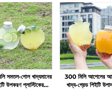
লি সমতল-গোল খাদ্যমানের
300 মিলি আপেলের আক
টি উপকরণ প্লাস্টিকের
খাদ্য-গ্রেড পিইটি উপা
জিং বোতল জুস এবং দুধের চা
প্লাস্টিকের প্যাকেজিং বো
ধরে রাখতে পারে
জুস এবং পানীয় ধারণ করত
সৃজনশীল ডিজাইন, শিশুদের