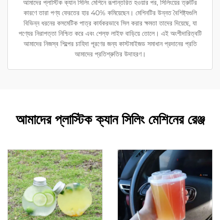
আমাদের প্লাস্টিক ক্যান সিলিং মেশিনে রূপান্তরিত হওয়ার পর, সিলিংয়ের ত্রুটির
কারণে তারা পণ্য ফেরতের হার 40% কমিয়েছেন। মেশিনটির উন্নত বৈশিষ্ট্যগুলি
বিভিন্ন ধরনের কসমেটিক পাত্র কার্যকরভাবে সিল করার ক্ষমতা তাদের দিয়েছে, যা
পণ্যের নিরাপত্তা নিশ্চিত করে এবং শেল্ফ লাইফ বাড়িয়ে তোলে। এই অংশীদারিত্বটি
আমাদের নিজস্ব শিল্পের চাহিদা পূরণের জন্য কাস্টমাইজড সমাধান প্রদানের প্রতি
আমাদের প্রতিশ্রুতির উদাহরণ।
আমাদের প্লাস্টিক ক্যান সিলিং মেশিনের রেঞ্জ