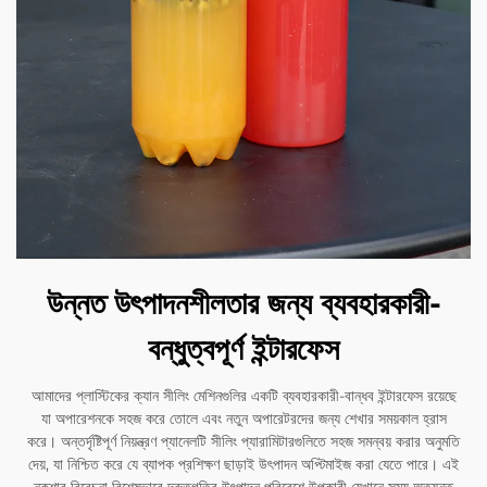
উন্নত উৎপাদনশীলতার জন্য ব্যবহারকারী-
বন্ধুত্বপূর্ণ ইন্টারফেস
আমাদের প্লাস্টিকের ক্যান সীলিং মেশিনগুলির একটি ব্যবহারকারী-বান্ধব ইন্টারফেস রয়েছে
যা অপারেশনকে সহজ করে তোলে এবং নতুন অপারেটরদের জন্য শেখার সময়কাল হ্রাস
করে। অন্তর্দৃষ্টিপূর্ণ নিয়ন্ত্রণ প্যানেলটি সীলিং প্যারামিটারগুলিতে সহজ সমন্বয় করার অনুমতি
দেয়, যা নিশ্চিত করে যে ব্যাপক প্রশিক্ষণ ছাড়াই উৎপাদন অপ্টিমাইজ করা যেতে পারে। এই