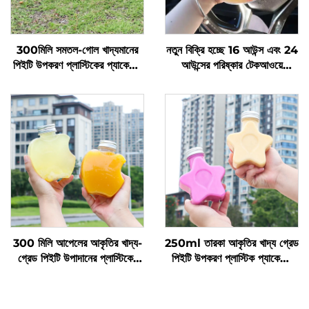
300মিলি সমতল-গোল খাদ্যমানের
নতুন বিক্রি হচ্ছে 16 আউন্স এবং 24
পিইটি উপকরণ প্লাস্টিকের প্যাকেজিং
আউন্সের পরিষ্কার টেকআওয়ে
বোতল জুস এবং দুধের চা ধরে রাখতে
প্লাস্টিকের কাপ ঢাকনা এবং স্ট্র সহ,
পারে
2-রুম ডবল স্প্লিট বোবা কাপ
300 মিলি আপেলের আকৃতির খাদ্য-
250ml তারকা আকৃতির খাদ্য গ্রেড
গ্রেড পিইটি উপাদানের প্লাস্টিকের
পিইটি উপকরণ প্লাস্টিক প্যাকেজিং
প্যাকেজিং বোতল, যা জুস এবং পানীয়
বোতল রস এবং পানীয় ধারণ করতে
ধারণ করতে পারে, সৃজনশীল ডিজাইন,
পারে এবং সৃজনশীল ডিজাইন শিশুদের
শিশুদের পছন্দ
পছন্দ