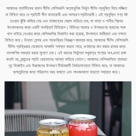
আমাদের প্লাস্টিকের ক্যান সীলিং মেশিনগুলি অত্যাধুনিক নির্ভুল সীলিং প্রযুক্তি দিয়ে সজ্জিত
যা নিশ্চিত করে যে প্রতিটি সীল বাতারোধী এবং অপহরণ-প্রতিরোধী। এই প্রযুক্তি পণ্য নষ্ট
হওয়ার ঝুঁকি কমিয়ে দেয় এবং তাজাত্বের মেয়াদ বাড়িয়ে দেয়, যা খাদ্য ও পানীয় শিল্পের
উৎপাদকদের জন্য একটি অপরিহার্য বিনিয়োগ। বিভিন্ন আকার ও উপকরণের ক্যানের সঙ্গে
খাপ খাইয়ে নেওয়ার জন্য মেশিনগুলির ডিজাইন করা হয়েছে, উৎপাদনে নমনীয়তা এবং দক্ষতা
নিশ্চিত করে। উন্নত সেন্সর এবং স্বয়ংক্রিয় নিয়ন্ত্রণ ব্যবহার করে, আমাদের সীলিং মেশিনগুলি
সীলিং প্রক্রিয়ায় যেকোনো অসঙ্গতি শনাক্ত করতে পারে, গুণমানের মান বজায় রাখার জন্য
তাৎক্ষণিক সমন্বয় করার সুযোগ দেয়। এই ধরনের নির্ভুলতা শুধুমাত্র পণ্যের অখণ্ডতা রক্ষা
করেই নয়, ব্র্যান্ডের প্রতি ক্রেতাদের আস্থা বাড়িয়ে তোলে। আমাদের মেশিনগুলিতে ব্যবহৃত
দৃঢ় ডিজাইন এবং উচ্চমানের উপকরণ দীর্ঘমেয়াদী নির্ভরযোগ্যতা নিশ্চিত করে, যা আমাদের
ক্লায়েন্টদের জন্য পরিচালন খরচ কমাতে এবং লাভজনকতা বাড়াতে সহায়তা করে।