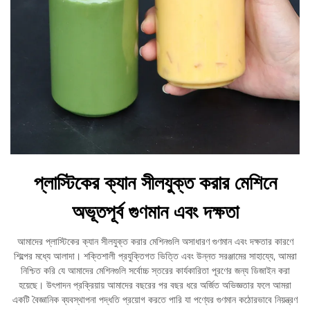
প্লাস্টিকের ক্যান সীলযুক্ত করার মেশিনে
অভূতপূর্ব গুণমান এবং দক্ষতা
আমাদের প্লাস্টিকের ক্যান সীলযুক্ত করার মেশিনগুলি অসাধারণ গুণমান এবং দক্ষতার কারণে
শিল্পের মধ্যে আলাদা। শক্তিশালী প্রযুক্তিগত ভিত্তি এবং উন্নত সরঞ্জামের সাহায্যে, আমরা
নিশ্চিত করি যে আমাদের মেশিনগুলি সর্বোচ্চ স্তরের কার্যকারিতা পূরণের জন্য ডিজাইন করা
হয়েছে। উৎপাদন প্রক্রিয়ায় আমাদের বছরের পর বছর ধরে অর্জিত অভিজ্ঞতার ফলে আমরা
একটি বৈজ্ঞানিক ব্যবস্থাপনা পদ্ধতি প্রয়োগ করতে পারি যা পণ্যের গুণমান কঠোরভাবে নিয়ন্ত্রণ