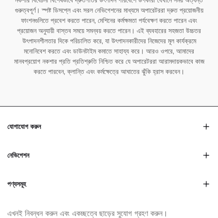
নকশার বিবেচনা বিশেষভাবে দ্রুতগতির উৎপাদন পরিবেশে উপকারী যেখানে সময় অত্যন্ত
গুরুত্বপূর্ণ। স্পষ্ট ডিসপ্লে এবং সরল নেভিগেশনের মাধ্যমে অপারেটররা দ্রুত প্রয়োজনীয়
ফাংশনগুলিতে প্রবেশ করতে পারেন, মেশিনের কর্মক্ষমতা পর্যবেক্ষণ করতে পারেন এবং
প্রয়োজন অনুযায়ী বাস্তব সময়ে সমন্বয় করতে পারেন। এই ব্যবহারের সহজতা উচ্চতর
উৎপাদনশীলতার দিকে পরিচালিত করে, যা উৎপাদনকারীদের নিজেদের মূল কার্যক্রমে
মনোনিবেশ করতে এবং ডাউনটাইম কমাতে সাহায্য করে। আরও ওপরে, আমাদের
মানবপ্রয়োগ নকশার প্রতি প্রতিশ্রুতি নিশ্চিত করে যে অপারেটররা আরামদায়কভাবে কাজ
করতে পারবেন, ক্লান্তি এবং কর্মক্ষেত্রে আঘাতের ঝুঁকি হ্রাস করবেন।
যোগাযোগ করুন
নেভিগেশন
পণ্যসমূহ
এখনই নিবন্ধন করুন এবং একচ্ছত্বে ছাড়ের সুযোগ গ্রহণ করুন।