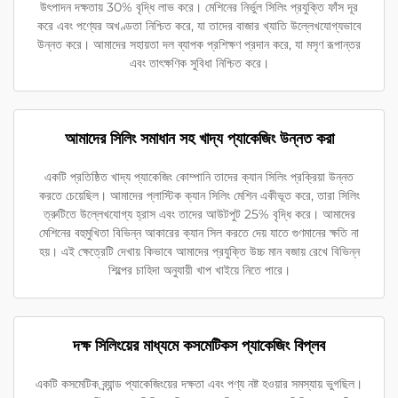
উৎপাদন দক্ষতায় 30% বৃদ্ধি লাভ করে। মেশিনের নির্ভুল সিলিং প্রযুক্তি ফাঁস দূর
করে এবং পণ্যের অখণ্ডতা নিশ্চিত করে, যা তাদের বাজার খ্যাতি উল্লেখযোগ্যভাবে
উন্নত করে। আমাদের সহায়তা দল ব্যাপক প্রশিক্ষণ প্রদান করে, যা মসৃণ রূপান্তর
এবং তাৎক্ষণিক সুবিধা নিশ্চিত করে।
আমাদের সিলিং সমাধান সহ খাদ্য প্যাকেজিং উন্নত করা
একটি প্রতিষ্ঠিত খাদ্য প্যাকেজিং কোম্পানি তাদের ক্যান সিলিং প্রক্রিয়া উন্নত
করতে চেয়েছিল। আমাদের প্লাস্টিক ক্যান সিলিং মেশিন একীভূত করে, তারা সিলিং
ত্রুটিতে উল্লেখযোগ্য হ্রাস এবং তাদের আউটপুট 25% বৃদ্ধি করে। আমাদের
মেশিনের বহুমুখিতা বিভিন্ন আকারের ক্যান সিল করতে দেয় যাতে গুণমানের ক্ষতি না
হয়। এই ক্ষেত্রেটি দেখায় কিভাবে আমাদের প্রযুক্তি উচ্চ মান বজায় রেখে বিভিন্ন
শিল্পের চাহিদা অনুযায়ী খাপ খাইয়ে নিতে পারে।
দক্ষ সিলিংয়ের মাধ্যমে কসমেটিকস প্যাকেজিং বিপ্লব
একটি কসমেটিক ব্র্যান্ড প্যাকেজিংয়ের দক্ষতা এবং পণ্য নষ্ট হওয়ার সমস্যায় ভুগছিল।