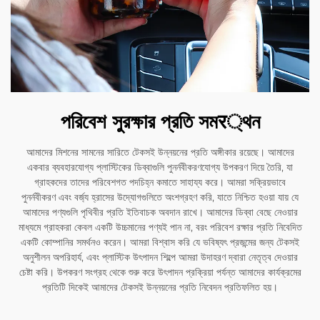
পরিবেশ সুরক্ষার প্রতি সমर্থন
আমাদের মিশনের সামনের সারিতে টেকসই উন্নয়নের প্রতি অঙ্গীকার রয়েছে। আমাদের
একবার ব্যবহারযোগ্য প্লাস্টিকের ডিব্বাগুলি পুনর্নবীকরণযোগ্য উপকরণ দিয়ে তৈরি, যা
গ্রাহকদের তাদের পরিবেশগত পদচিহ্ন কমাতে সাহায্য করে। আমরা সক্রিয়ভাবে
পুনর্নবীকরণ এবং বর্জ্য হ্রাসের উদ্যোগগুলিতে অংশগ্রহণ করি, যাতে নিশ্চিত হওয়া যায় যে
আমাদের পণ্যগুলি পৃথিবীর প্রতি ইতিবাচক অবদান রাখে। আমাদের ডিব্বা বেছে নেওয়ার
মাধ্যমে গ্রাহকরা কেবল একটি উচ্চমানের পণ্যই পান না, বরং পরিবেশ রক্ষার প্রতি নিবেদিত
একটি কোম্পানির সমর্থনও করেন। আমরা বিশ্বাস করি যে ভবিষ্যৎ প্রজন্মের জন্য টেকসই
অনুশীলন অপরিহার্য, এবং প্লাস্টিক উৎপাদন শিল্পে আমরা উদাহরণ দ্বারা নেতৃত্ব দেওয়ার
চেষ্টা করি। উপকরণ সংগ্রহ থেকে শুরু করে উৎপাদন প্রক্রিয়া পর্যন্ত আমাদের কার্যক্রমের
প্রতিটি দিকেই আমাদের টেকসই উন্নয়নের প্রতি নিবেদন প্রতিফলিত হয়।