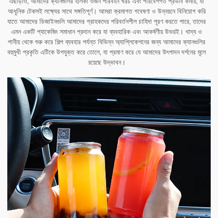
এছাড়াও, আমাদের ক্যানগুলির হালকা ওজন পরিবহন খরচ এবং পরিবেশগত প্রভাব কমায়, যা
আধুনিক টেকসই লক্ষ্যের সাথে সঙ্গতিপূর্ণ। আমরা ক্রমাগত গবেষণা ও উন্নয়নে বিনিয়োগ করি
যাতে আমাদের ডিজাইনগুলি আমাদের গ্রাহকদের পরিবর্তনশীল চাহিদা পূরণ করতে পারে, তাদের
এমন একটি প্যাকেজিং সমাধান প্রদান করে যা ব্যবহারিক এবং আকর্ষণীয় উভয়ই। খাদ্য ও
পানীয় থেকে শুরু করে শিল্প ব্যবহার পর্যন্ত বিভিন্ন অ্যাপ্লিকেশনের জন্য আমাদের ক্যানগুলির
বহুমুখী প্রকৃতি এটিকে উপযুক্ত করে তোলে, যা প্রমাণ করে যে আমাদের উৎপাদন দর্শনের মূলে
রয়েছে উদ্ভাবন।