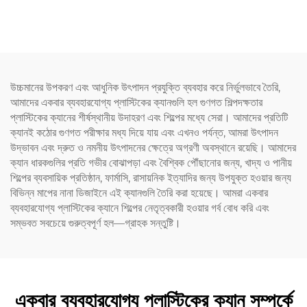
প্যাকেজিং বোতল, যা জুস এবং পানীয়
বোতল রস এবং পানীয় ধারণ করতে
ধারণ করতে পারে, সৃজনশীল ডিজাইন,
পারে এবং সৃজনশীল ডিজাইন শিশুদের
শিশুদের পছন্দ
পছন্দ
উচ্চমানের উপকরণ এবং আধুনিক উৎপাদন প্রযুক্তি ব্যবহার করে নির্ভুলভাবে তৈরি,
আমাদের একবার ব্যবহারযোগ্য প্লাস্টিকের ক্যানগুলি হল গুণগত শিল্পদক্ষতার
প্লাস্টিকের ক্যানের শীর্ষস্থানীয় উদাহরণ এবং শিল্পের মধ্যে সেরা। আমাদের প্রতিটি
ক্যানই কঠোর গুণগত পরীক্ষার মধ্য দিয়ে যায় এবং এখনও পর্যন্ত, আমরা উৎপাদন
উদ্ভাবন এবং দ্রুত ও নমনীয় উৎপাদনের ক্ষেত্রে অগ্রণী অবস্থানে রয়েছি। আমাদের
ক্যান ধারকগুলির প্রতি গভীর বোঝাপড়া এবং বৈশ্বিক পৌঁছানোর জন্য, খাদ্য ও পানীয়
শিল্পের ব্যবসায়িক প্রতিষ্ঠান, ফার্মাসি, রাসায়নিক ইত্যাদির জন্য উপযুক্ত হওয়ার জন্য
বিভিন্ন মাপের নানা ডিজাইনে এই ক্যানগুলি তৈরি করা হয়েছে। আমরা একবার
ব্যবহারযোগ্য প্লাস্টিকের ক্যানে শিল্পের নেতৃত্বকারী হওয়ার গর্ব বোধ করি এবং
সম্ভবত সবচেয়ে গুরুত্বপূর্ণ হল—গ্রাহক সন্তুষ্টি।
একবার ব্যবহারযোগ্য প্লাস্টিকের ক্যান সম্পর্কে