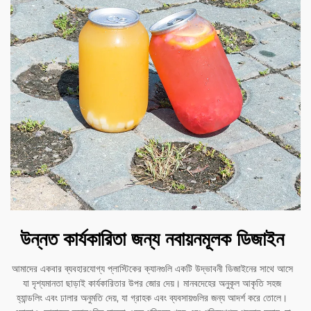
উন্নত কার্যকারিতা জন্য নবায়নমূলক ডিজাইন
আমাদের একবার ব্যবহারযোগ্য প্লাস্টিকের ক্যানগুলি একটি উদ্ভাবনী ডিজাইনের সাথে আসে
যা দৃশ্যমানতা ছাড়াই কার্যকারিতার উপর জোর দেয়। মানবদেহের অনুকূল আকৃতি সহজ
হ্যান্ডলিং এবং ঢালার অনুমতি দেয়, যা গ্রাহক এবং ব্যবসায়গুলির জন্য আদর্শ করে তোলে।