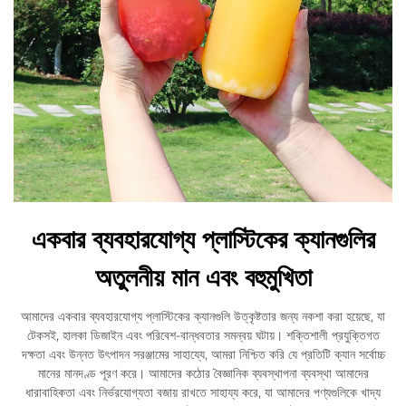
একবার ব্যবহারযোগ্য প্লাস্টিকের ক্যানগুলির
অতুলনীয় মান এবং বহুমুখিতা
আমাদের একবার ব্যবহারযোগ্য প্লাস্টিকের ক্যানগুলি উত্কৃষ্টতার জন্য নকশা করা হয়েছে, যা
টেকসই, হালকা ডিজাইন এবং পরিবেশ-বান্ধবতার সমন্বয় ঘটায়। শক্তিশালী প্রযুক্তিগত
দক্ষতা এবং উন্নত উৎপাদন সরঞ্জামের সাহায্যে, আমরা নিশ্চিত করি যে প্রতিটি ক্যান সর্বোচ্চ
মানের মানদণ্ড পূরণ করে। আমাদের কঠোর বৈজ্ঞানিক ব্যবস্থাপনা ব্যবস্থা আমাদের
ধারাবাহিকতা এবং নির্ভরযোগ্যতা বজায় রাখতে সাহায্য করে, যা আমাদের পণ্যগুলিকে খাদ্য