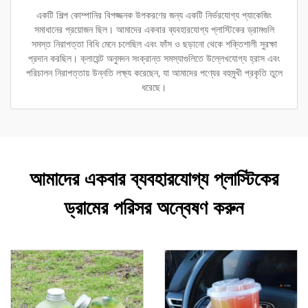
একটি শিল্প কোম্পানির বিপজ্জনক উপকরণের জন্য একটি নির্ভরযোগ্য প্যাকেজিং
সমাধানের প্রয়োজন ছিল। আমাদের একবার ব্যবহারযোগ্য প্লাস্টিকের ড্রামগুলি
সমস্ত নিরাপত্তা বিধি মেনে চলেছিল এবং ফাঁস ও ছড়ানো থেকে শক্তিশালী সুরক্ষা
প্রদান করছিল। ক্লায়েন্ট অনুমদন সংক্রান্ত সমস্যাগুলিতে উল্লেখযোগ্য হ্রাস এবং
পরিচালন নিরাপত্তায় উন্নতি লক্ষ্য করেছেন, যা আমাদের পণ্যের বহুমুখী প্রকৃতি তুলে
ধরেছে।
আমাদের একবার ব্যবহারযোগ্য প্লাস্টিকের
ড্রামের পরিসর অন্বেষণ করুন