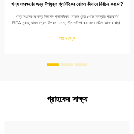
খাদ্য সংরক্ষণের জন্য উপযুক্ত প্লাস্টিকের বোতল কীভাবে নির্বাচন করবেন?
খাদ্য সংরক্ষণের জন্য নিরাপদ প্লাস্টিকের বোতল খুঁজে পেতে সমস্যায় পড়ছেন?
BPA-মুক্ত, খাদ্য-গ্রেড উপকরণ চেনা, সীল পরীক্ষা করা এবং সঠিক আকার বাছাই
করা শিখুন। FDA এবং EU মানদণ্ডের সাথে সঙ্গতি নিশ্চিত করুন। এখনই পড়ুন।
আরও দেখুন
গ্রাহকের সাক্ষ্য