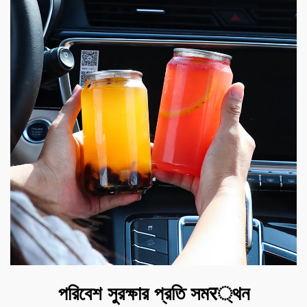
পরিবেশ সুরক্ষার প্রতি সমर্থন