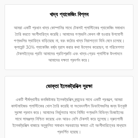
খাদ্য প্যাকেজিং বিপ্লব
আমরা একটি প্রধান খাদ্য কোম্পানির সাথে টেকসই প্লাস্টিকের প্যাকেজিং সমাধান
তৈরি করতে অংশীদারিত্ব করেছি। আমাদের পণ্যগুলি কেবল নষ্ট হওয়ার উপযোগী
পণ্যগুলির স্থায়িত্ব বাড়িয়েছে না, বরং কঠোর খাদ্য নিরাপত্তা বিধি মেনে চলেছে।
ক্লায়েন্ট 30% প্যাকেজিং বর্জ্য হ্রাস করার কথা উল্লেখ করেছেন, যা পরিবেশগত
টেকসইত্বের প্রতি আমাদের প্রতিশ্রুতি এবং খাদ্য-গ্রেড প্লাস্টিক উৎপাদনে
আমাদের দক্ষতা প্রদর্শন করে।
ভোক্তা ইলেকট্রনিক্স সুরক্ষা
একটি শীর্ষস্থানীয় কনজিউমার ইলেকট্রনিক্স ব্র্যান্ডের সাথে একটি প্রকল্পে, আমরা
কাস্টমাইজড প্লাস্টিকের খোল তৈরি করেছি যা সংবেদনশীল ডিভাইসগুলির জন্য উত্কৃষ্ট
সুরক্ষা প্রদান করে। আমাদের নির্ভুলতার সাথে নির্মিত পণ্যগুলি বিভিন্ন ডিজাইনের
সাথে সামঞ্জস্য নিশ্চিত করেছে এবং আরও বেশি টেকসই করে তুলেছে। দ্রুতগামী
ইলেকট্রনিক্স বাজারে অনুকূলিত সমাধান সরবরাহের ক্ষমতা এই অংশীদারিত্বের মাধ্যমে
প্রদর্শিত হয়েছে।