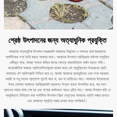
শ্রেষ্ঠ উৎপাদনের জন্য অত্যাধুনিক প্রযুক্তি
আমাদের অত্যাধুনিক উৎপাদন সরঞ্জামাদি আমাদের নির্ভুলতা ও দক্ষতার সঙ্গে উচ্চমানের
প্লাস্টিকের পণ্য তৈরি করতে সাহায্য করে। আমাদের উৎপাদন প্রক্রিয়ায় সর্বশেষ প্রযুক্তি
একীভূত করে, আমরা অপচয় কমিয়ে মানের ক্ষেত্রে ধারাবাহিকতা অর্জন করতে পারি।
আন্তর্জাতিক বাজারে প্রতিযোগিতামূলক থাকার জন্য এই প্রযুক্তিগত উন্নয়নের প্রতি
আমাদের এই প্রতিশ্রুতি নিশ্চিত করে যে, আমরা আমাদের ক্লায়েন্টদের এমন পণ্য সরবরাহ
করছি যা শুধু তাদের প্রত্যাশা পূরণই করে না, বরং তা ছাড়িয়েও যায়। আমাদের উদ্ভাবনের
উপর ফোকাস আমাদের প্রক্রিয়াগুলি ক্রমাগত উন্নত করতে উৎসাহিত করে, যার ফলে
দ্রুততর সময়ে কাজ শেষ হয় এবং পণ্যের কর্মদক্ষতা আরও বৃদ্ধি পায়। আমরা বিশ্বাস করি যে
প্রযুক্তিতে বিনিয়োগ করা প্লাস্টিক উৎপাদন শিল্পে নেতৃত্বের আমাদের খ্যাতি বজায় রাখতে
এবং আমাদের প্রবৃদ্ধি বজায় রাখার জন্য অপরিহার্য।