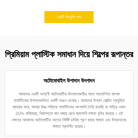
একটি উদ্ধৃতি পান
প্রিমিয়াম প্লাস্টিক সমাধান দিয়ে শিল্পের রূপান্তর
অটোমোবাইল উপাদান উৎপাদন
আমাদের একটি অগ্রণী অটোমোটিভ উৎপাদনকারীর সাথে সহযোগিতা হালকা
প্লাস্টিকের উপাদানগুলিতে একটি ভাঙন এনেছে। আমাদের উন্নত মোল্ডিং প্রযুক্তি
ব্যবহার করে, আমরা উচ্চ-শক্তির প্লাস্টিকের অংশগুলি তৈরি করেছি যা গাড়ির ওজন
20% কমিয়েছে, নিরাপত্তা মান বজায় রেখে জ্বালানি দক্ষতা বৃদ্ধি করেছে। এই
ক্ষেত্রে আমাদের অটোমোটিভ খাতের নির্দিষ্ট চাহিদা পূরণ করার ক্ষমতা এবং উদ্ভাবনের
ক্ষমতা প্রদর্শিত হয়েছে।