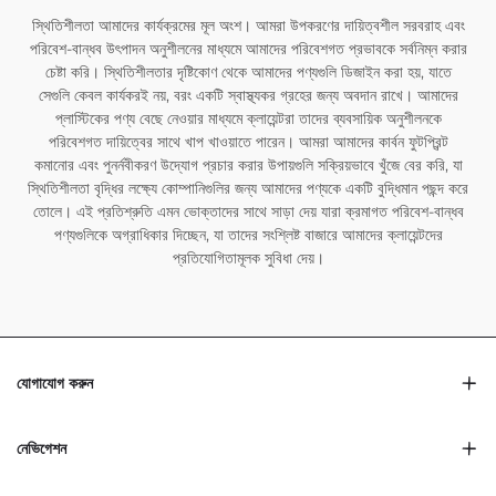
স্থিতিশীলতা আমাদের কার্যক্রমের মূল অংশ। আমরা উপকরণের দায়িত্বশীল সরবরাহ এবং
পরিবেশ-বান্ধব উৎপাদন অনুশীলনের মাধ্যমে আমাদের পরিবেশগত প্রভাবকে সর্বনিম্ন করার
চেষ্টা করি। স্থিতিশীলতার দৃষ্টিকোণ থেকে আমাদের পণ্যগুলি ডিজাইন করা হয়, যাতে
সেগুলি কেবল কার্যকরই নয়, বরং একটি স্বাস্থ্যকর গ্রহের জন্য অবদান রাখে। আমাদের
প্লাস্টিকের পণ্য বেছে নেওয়ার মাধ্যমে ক্লায়েন্টরা তাদের ব্যবসায়িক অনুশীলনকে
পরিবেশগত দায়িত্বের সাথে খাপ খাওয়াতে পারেন। আমরা আমাদের কার্বন ফুটপ্রিন্ট
কমানোর এবং পুনর্নবীকরণ উদ্যোগ প্রচার করার উপায়গুলি সক্রিয়ভাবে খুঁজে বের করি, যা
স্থিতিশীলতা বৃদ্ধির লক্ষ্যে কোম্পানিগুলির জন্য আমাদের পণ্যকে একটি বুদ্ধিমান পছন্দ করে
তোলে। এই প্রতিশ্রুতি এমন ভোক্তাদের সাথে সাড়া দেয় যারা ক্রমাগত পরিবেশ-বান্ধব
পণ্যগুলিকে অগ্রাধিকার দিচ্ছেন, যা তাদের সংশ্লিষ্ট বাজারে আমাদের ক্লায়েন্টদের
প্রতিযোগিতামূলক সুবিধা দেয়।
যোগাযোগ করুন
নেভিগেশন