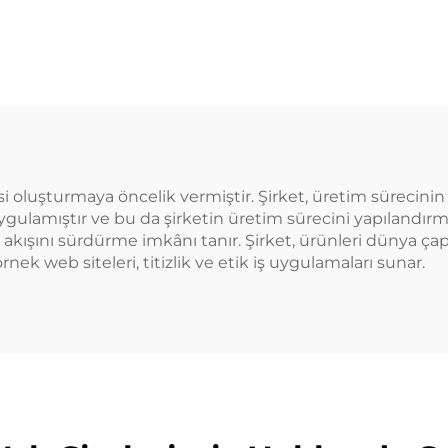
rubat PP Şişesi
malzemede
üksek Sıcaklık
yapılmış plast
ençli Simit Şişe
ambalaj şişesi 
suyu ve içecekler
yaratıcı tasar
çocuklara uy
i oluşturmaya öncelik vermiştir. Şirket, üretim sürecinin 
gulamıştır ve bu da şirketin üretim sürecini yapılandırmı
bir akışını sürdürme imkânı tanır. Şirket, ürünleri dünya 
k web siteleri, titizlik ve etik iş uygulamaları sunar.