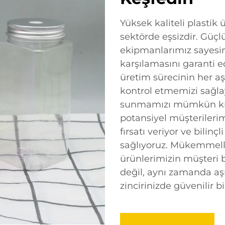
Yüksek kaliteli plastik
sektörde eşsizdir. Güçl
ekipmanlarımız sayesin
karşılamasını garanti e
üretim sürecinin her aş
kontrol etmemizi sağlaya
sunmamızı mümkün kıla
potansiyel müşterileri
fırsatı veriyor ve bilinç
sağlıyoruz. Mükemmelli
ürünlerimizin müşteri b
değil, aynı zamanda aş
zincirinizde güvenilir b