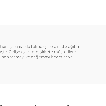
n
Çocuklara Güvenli
ik
Videli Kapak Yeşil
meyve
Kırmızı Kahverengi
 için
Amber Rengi Tablet
ım
ve Kapsüller İçin İlaç
gun
Saklama
her aşamasında teknoloji ile birlikte eğitimli
ştır. Gelişmiş sistem, şirkete müşterilere
çapında satmayı ve dağıtmayı hedefler ve