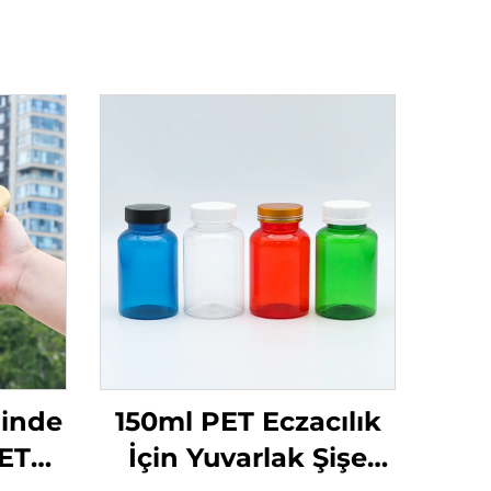
linde
150ml PET Eczacılık
PET
İçin Yuvarlak Şişe