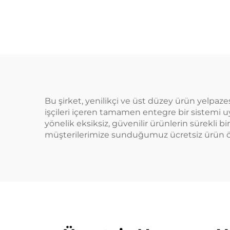
Poşetleme Plastik
Meş
Bardaklar Kapaklar
Y
ve Pipetlerle 2
Dir
Bölmeli Çift
Bölünmüş Boba
Bardakları
Bu şirket, yenilikçi ve üst düzey ürün yelpazes
işçileri içeren tamamen entegre bir sistemi uy
yönelik eksiksiz, güvenilir ürünlerin sürekli 
müşterilerimize sunduğumuz ücretsiz ürün örne