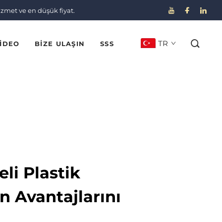
izmet ve en düşük fiyat.
TR
IDEO
BIZE ULAŞIN
SSS
eli Plastik
n Avantajlarını