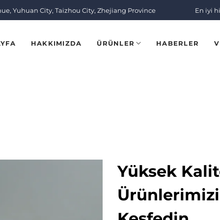
nue, Yuhuan City, Taizhou City, Zhejiang Province
En iyi h
AYFA
HAKKIMIZDA
ÜRÜNLER
HABERLER
V
Yüksek Kalit
Ürünlerimizi
Keşfedin