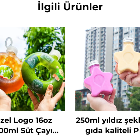
İlgili Ürünler
zel Logo 16oz
250ml yıldız şek
00ml Süt Çayı
gıda kaliteli 