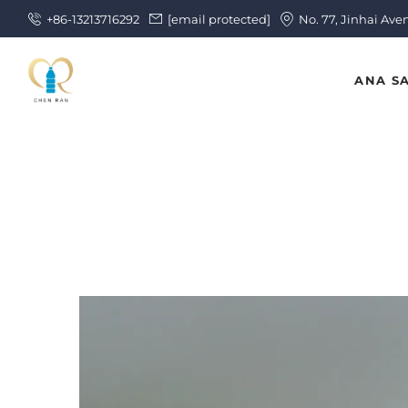
+86-13213716292
[email protected]
No. 77, Jinhai Ave
ANA S