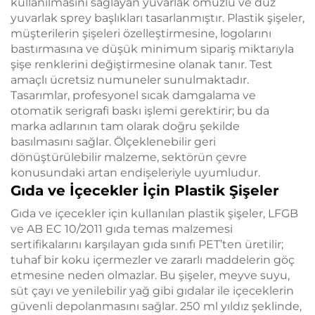
kullanılmasını sağlayan yuvarlak omuzlu ve düz
yuvarlak sprey başlıkları tasarlanmıştır. Plastik şişeler,
müşterilerin şişeleri özelleştirmesine, logolarını
bastırmasına ve düşük minimum sipariş miktarıyla
şişe renklerini değiştirmesine olanak tanır. Test
amaçlı ücretsiz numuneler sunulmaktadır.
Tasarımlar, profesyonel sıcak damgalama ve
otomatik serigrafi baskı işlemi gerektirir; bu da
marka adlarının tam olarak doğru şekilde
basılmasını sağlar. Ölçeklenebilir geri
dönüştürülebilir malzeme, sektörün çevre
konusundaki artan endişeleriyle uyumludur.
Gıda ve İçecekler İçin Plastik Şişeler
Gıda ve içecekler için kullanılan plastik şişeler, LFGB
ve AB EC 10/2011 gıda temas malzemesi
sertifikalarını karşılayan gıda sınıfı PET’ten üretilir;
tuhaf bir koku içermezler ve zararlı maddelerin göç
etmesine neden olmazlar. Bu şişeler, meyve suyu,
süt çayı ve yenilebilir yağ gibi gıdalar ile içeceklerin
güvenli depolanmasını sağlar. 250 ml yıldız şeklinde,