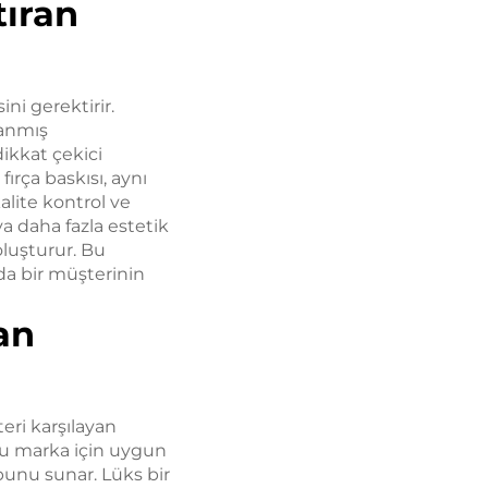
tıran
ni gerektirir.
lanmış
ikkat çekici
rça baskısı, aynı
alite kontrol ve
a daha fazla estetik
oluşturur. Bu
 da bir müşterinin
an
eri karşılayan
oğu marka için uygun
 bunu sunar. Lüks bir