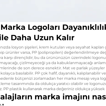
i Marka Logoları Dayanıklıl
ile Daha Uzun Kalır
ızda losyon şişeleri, krem kutuları veya seyahat kapları 
ip ürünler varsa, PP (polipropilen) değerlendirilmeye de
ya karşı dirençlidir; bu da ürününüzün üzerindeki logon
olmayacağı, çizilmeyeceği ya da kabuklanmayacağı anlamın
emlerinde de son derece esnektir. Mat ve parlak yüzeyler
olayca basılabilir. PP çok hafif, dayanıklı, kalıplanabilir v
u nedenle bütçenizi zorlamadan her marka mesajı veya 
tleme tasarımında da oldukça yaratıcı olabilir ve logonu
iz. PP plastik kullanarak marka değeriniz oldukça yüksek o
ajların marka imajını nas