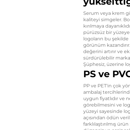
yükselttiğ
Serum veya krem gib
kaliteyi simgeler. Bo
kırılmaya dayanıklıd
pürüzsüz bir yüzeye
logoların bu şekilde
görünüm kazandırır. 
değerini artırır ve e
sürdürülebilir marka
Şüphesiz, üzerine lo
PS ve PVC
PP ve PET'in çok yön
ambalaj tercihlerin
uygun fiyatlıdır ve 
görebilmesini ve log
yüzeyi sayesinde lo
açısından ödün veri
farklılaştırılmış ür