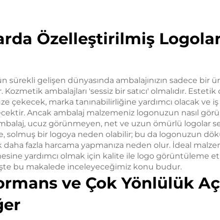
rda Özelleştirilmiş Logol
 sürekli gelişen dünyasında ambalajınızın sadece bir 
. Kozmetik ambalajları 'sessiz bir satıcı' olmalıdır. Estetik 
e çekecek, marka tanınabilirliğine yardımcı olacak ve iş 
etecektir. Ancak ambalaj malzemeniz logonuzun nasıl gör
yi ambalaj, ucuz görünmeyen, net ve uzun ömürlü logolar 
e, solmuş bir logoya neden olabilir; bu da logonuzun dök
k daha fazla harcama yapmanıza neden olur. İdeal malze
mesine yardımcı olmak için kalite ile logo görüntüleme etk
İşte bu makalede inceleyeceğimiz konu budur.
ormans ve Çok Yönlülük Aç
ğer