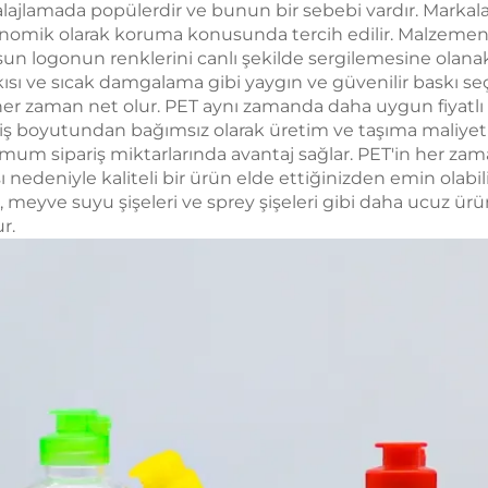
ajlamada popülerdir ve bunun bir sebebi vardır. Markala
mik olarak koruma konusunda tercih edilir. Malzemenin ş
olsun logonun renklerini canlı şekilde sergilemesine olanak
sı ve sıcak damgalama gibi yaygın ve güvenilir baskı se
r zaman net olur. PET aynı zamanda daha uygun fiyatlı bi
pariş boyutundan bağımsız olarak üretim ve taşıma maliyet
mum sipariş miktarlarında avantaj sağlar. PET'in her zama
 nedeniyle kaliteli bir ürün elde ettiğinizden emin olabili
 meyve suyu şişeleri ve sprey şişeleri gibi daha ucuz ürü
r.