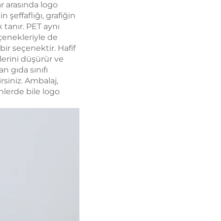
r arasında logo
effaflığı, grafiğin
 tanır. PET aynı
çenekleriyle de
r seçenektir. Hafif
lerini düşürür ve
n gıda sınıfı
rsiniz. Ambalaj,
nlerde bile logo