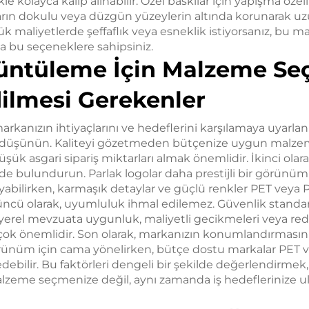
le kolayca kalıp alınabilir. Özel baskılar için yapışma özel
ların dokulu veya düzgün yüzeylerin altında korunarak uzu
ük maliyetlerde şeffaflık veya esneklik istiyorsanız, bu 
a bu seçeneklere sahipsiniz.
üntüleme İçin Malzeme Se
ilmesi Gerekenler
rkanızın ihtiyaçlarını ve hedeflerini karşılamaya uyarlanm
 düşünün. Kaliteyi gözetmeden bütçenize uygun malze
üşük asgari sipariş miktarları almak önemlidir. İkinci ola
de bulundurun. Parlak logolar daha prestijli bir görünüm
bilirken, karmaşık detaylar ve güçlü renkler PET veya 
cü olarak, uyumluluk ihmal edilemez. Güvenlik standartla
e yerel mevzuata uygunluk, maliyetli gecikmeleri veya re
ok önemlidir. Son olarak, markanızın konumlandırmasını 
görünüm için cama yönelirken, bütçe dostu markalar PET v
debilir. Bu faktörleri dengeli bir şekilde değerlendirme
alzeme seçmenize değil, aynı zamanda iş hedeflerinize 