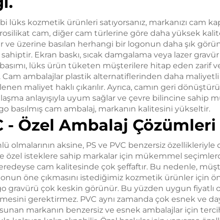
i.
i lüks kozmetik ürünleri satıyorsanız, markanızı cam ka
rosilikat cam, diğer cam türlerine göre daha yüksek kalitel
ır ve üzerine basılan herhangi bir logonun daha şık gör
 sahiptir. Ekran baskı, sıcak damgalama veya lazer gravü
 basımı, lüks ürün tüketen müşterilere hitap eden zarif v
Cam ambalajlar plastik alternatiflerinden daha maliyetl
klenen maliyet haklı çıkarılır. Ayrıca, camın geri dönüştürül
laşma anlayışıyla uyum sağlar ve çevre bilincine sahip mü
go basılmış cam ambalaj, markanın kalitesini yükseltir.
 - Özel Ambalaj Çözümleri
lü olmalarının aksine, PS ve PVC benzersiz özellikleriyle 
de özel isteklere sahip markalar için mükemmel seçimlerd
neredeyse cam kalitesinde çok şeffaftır. Bu nedenle, müşt
onun öne çıkmasını istediğimiz kozmetik ürünler için ön
go gravürü çok keskin görünür. Bu yüzden uygun fiyatlı 
lmesini gerektirmez. PVC aynı zamanda çok esnek ve daya
ün sunan markanın benzersiz ve esnek ambalajlar için tercih