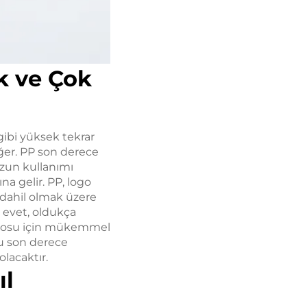
ık ve Çok
gibi yüksek tekrar
ğer. PP son derece
uzun kullanımı
a gelir. PP, logo
 dahil olmak üzere
e evet, oldukça
logosu için mükemmel
zu son derece
lacaktır.
ıl