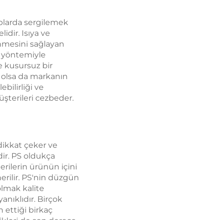
plarda sergilemek
idir. Isıya ve
ünmesini sağlayan
r yöntemiyle
e kusursuz bir
i olsa da markanın
ebilirliği ve
şterileri cezbeder.
dikkat çeker ve
ir. PS oldukça
erilerin ürünün içini
erilir. PS'nin düzgün
olmak kalite
nıklıdır. Birçok
 ettiği birkaç