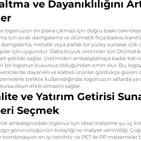
ltma ve Dayanıklılığını Ar
ler
 logonuzun ön plana çıkması için doğru baskı teknolojisi
a için sıcak damgalama ve otomatik fırça baskısı kanıt
ak damgalama, metalik veya parlak bir yüzey sunarak çok d
lar için uygundur. Daha büyük üretimler için Otomatik fı
utarlı şekilde sağlar. Üretimden ambalajlamaya kadar katı k
er bir logonun kusursuz olduğundan emin olur. Bu, logoy
üketicilerde dayanıklı ve kaliteli ürünler gördükçe güven 
zemelerle birlikte kullanıldığında, logonuzun raflarda ya
ursa olsun etkili olmasını sağlar.
lite ve Yatırım Getirisi Sun
eri Seçmek
ik ambalajınızdaki logonuz için ideal malzeme şu üç krit
logo görünürlüğünün kolaylığı ve maliyet verimliliği. Ç
 bir kombinasyon en iyi tercihtir ve PET ile PP malzemeler