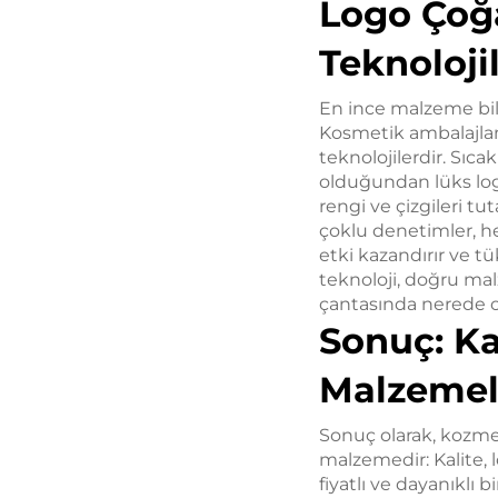
Logo Çoğa
Teknoloji
En ince malzeme bile
Kosmetik ambalajlam
teknolojilerdir. Sıc
olduğundan lüks logo
rengi ve çizgileri t
çoklu denetimler, h
etki kazandırır ve t
teknoloji, doğru mal
çantasında nerede ol
Sonuç: Ka
Malzemel
Sonuç olarak, kozmet
malzemedir: Kalite, 
fiyatlı ve dayanıklı