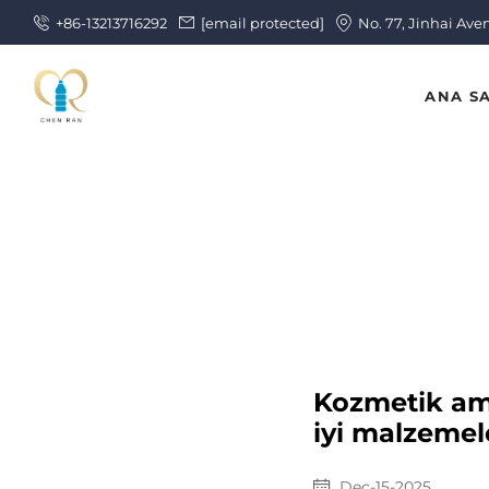
+86-13213716292
[email protected]
No. 77, Jinhai Ave
ANA S
Kozmetik amb
iyi malzemel
Dec-15-2025