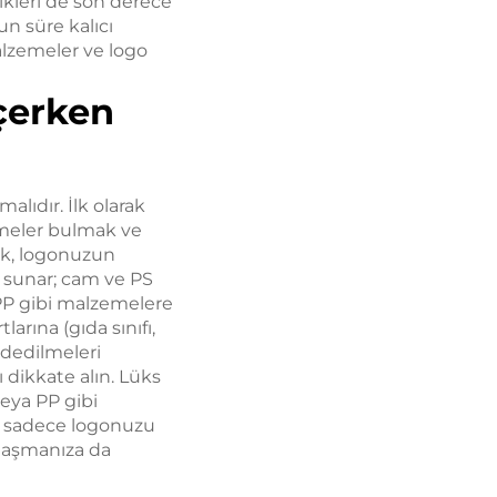
likleri de son derece
n süre kalıcı
malzemeler ve logo
çerken
alıdır. İlk olarak
meler bulmak ve
rak, logonuzun
 sunar; cam ve PS
PP gibi malzemelere
rına (gıda sınıfı,
ddedilmeleri
dikkate alın. Lüks
eya PP gibi
k, sadece logonuzu
ulaşmanıza da