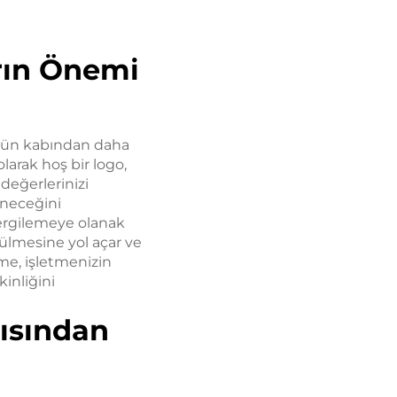
arın Önemi
ürün kabından daha
olarak hoş bir logo,
değerlerinizi
üneceğini
sergilemeye olanak
ülmesine yol açar ve
me, işletmenizin
inliğini
ısından