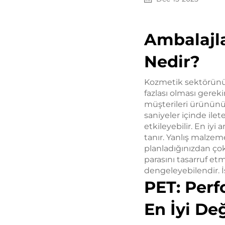
Ambalajla
Nedir?
Kozmetik sektörünün
fazlası olması gerekir
müşterileri ürününüz
saniyeler içinde il
etkileyebilir. En i
tanır. Yanlış malzem
planladığınızdan ço
parasını tasarruf et
dengeleyebilendir. 
PET: Perf
En İyi De