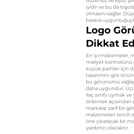
düzensiz ve eşsiz şek
iyidir ve bu da logo
olmasını sağlar. Düş
baskısı uygunluğuyl
Logo Gör
Dikkat Ed
En iyi malzemeler, ma
maliyet kontrolünü
küçük partiler için d
tasarımını göz önün
bu görünümü sağlaya
daha uygundur. Üçün
ilaç sınıfı) uymak v
önlemek açısından ç
markalar zarif bir 
malzemeleri tercih e
öne çıkaracak bir m
yardımcı olacaktır.