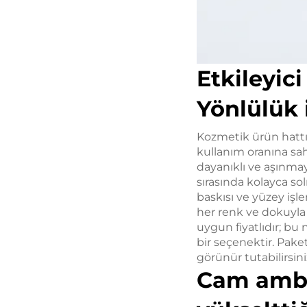
Etkileyic
Yönlülük 
Kozmetik ürün hattın
kullanım oranına sah
dayanıklı ve aşınma
sırasında kolayca s
baskısı ve yüzey işl
her renk ve dokuyla k
uygun fiyatlıdır; b
bir seçenektir. Pake
görünür tutabilirsin
Cam ambal