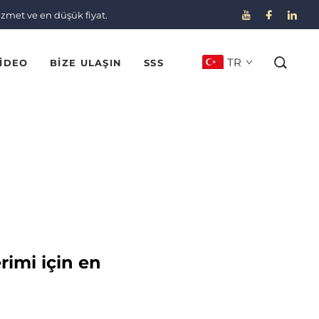
izmet ve en düşük fiyat.
TR
IDEO
BIZE ULAŞIN
SSS
rimi için en