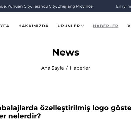
nue, Yuhuan City, Taizhou City, Zhejiang Province
En iyi h
AYFA
HAKKIMIZDA
ÜRÜNLER
HABERLER
V
News
Ana Sayfa
/
Haberler
alajlarda özelleştirilmiş logo göste
er nelerdir?