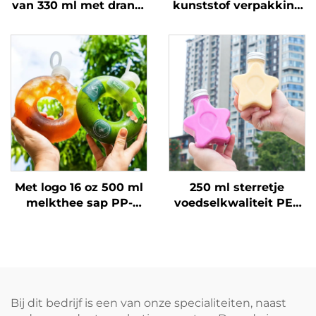
van 330 ml met drank-
kunststof verpakking
en sapfles, transparant
van
blikje met logo op
levensmiddelengeschikt
maat
PET-materiaal, kan
sap en dranken
bevatten, creatief
ontwerp,
kindvriendelijk
Met logo 16 oz 500 ml
250 ml sterretje
melkthee sap PP-
voedselkwaliteit PET
drankfles, bestand
plastic verpakking fles
tegen hoge
voor sap en dranken,
temperaturen,
creatief ontwerp,
donutvormige fles
kindvriendelijk
Bij dit bedrijf is een van onze specialiteiten, naast