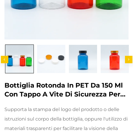
Bottiglia Rotonda In PET Da 150 Ml
Con Tappo A Vite Di Sicurezza Per
Bambini Verde Rosso Marrone
Supporta la stampa del logo del prodotto o delle
Ambra Per Immagazzinaggio Di
istruzioni sul corpo della bottiglia, oppure l'utilizzo di
Pillole E Capsule Medicinali
materiali trasparenti per facilitare la visione della