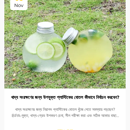
Nov
খাদ্য সংরক্ষণের জন্য উপযুক্ত প্লাস্টিকের বোতল কীভাবে নির্বাচন করবেন?
খাদ্য সংরক্ষণের জন্য নিরাপদ প্লাস্টিকের বোতল খুঁজে পেতে সমস্যায় পড়ছেন?
BPA-মুক্ত, খাদ্য-গ্রেড উপকরণ চেনা, সীল পরীক্ষা করা এবং সঠিক আকার বাছাই
করা শিখুন। FDA এবং EU মানদণ্ডের সাথে সঙ্গতি নিশ্চিত করুন। এখনই পড়ুন।