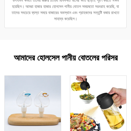
উৎপাদন ক্ষমতা তাদের জরুরি চাহিদা মানসম্মত মানের ক্ষতি ছাড়াই পূরণ করতে সক্ষম
হয়েছিল। আমরা হাজার হাজার হোলসেল পানীয় বোতল সময়মতো সরবরাহ করেছি, যা
তাদের সবচেয়ে ব্যস্ত সময়ে বাজারের অবস্থান এবং গ্রাহকদের সন্তুষ্টি বজায় রাখতে
সাহায্য করেছিল।
আমাদের হোলসেল পানীয় বোতলের পরিসর