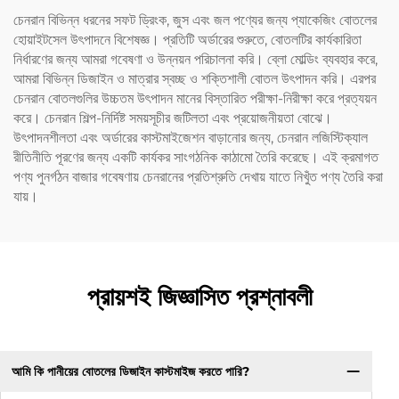
চেনরান বিভিন্ন ধরনের সফট ড্রিংক, জুস এবং জল পণ্যের জন্য প্যাকেজিং বোতলের
হোয়াইটসেল উৎপাদনে বিশেষজ্ঞ। প্রতিটি অর্ডারের শুরুতে, বোতলটির কার্যকারিতা
নির্ধারণের জন্য আমরা গবেষণা ও উন্নয়ন পরিচালনা করি। ব্লো মোল্ডিং ব্যবহার করে,
আমরা বিভিন্ন ডিজাইন ও মাত্রার স্বচ্ছ ও শক্তিশালী বোতল উৎপাদন করি। এরপর
চেনরান বোতলগুলির উচ্চতম উৎপাদন মানের বিস্তারিত পরীক্ষা-নিরীক্ষা করে প্রত্যয়ন
করে। চেনরান শিল্প-নির্দিষ্ট সময়সূচীর জটিলতা এবং প্রয়োজনীয়তা বোঝে।
উৎপাদনশীলতা এবং অর্ডারের কাস্টমাইজেশন বাড়ানোর জন্য, চেনরান লজিস্টিক্যাল
রীতিনীতি পূরণের জন্য একটি কার্যকর সাংগঠনিক কাঠামো তৈরি করেছে। এই ক্রমাগত
পণ্য পুনর্গঠন বাজার গবেষণায় চেনরানের প্রতিশ্রুতি দেখায় যাতে নিখুঁত পণ্য তৈরি করা
যায়।
প্রায়শই জিজ্ঞাসিত প্রশ্নাবলী
আমি কি পানীয়ের বোতলের ডিজাইন কাস্টমাইজ করতে পারি?