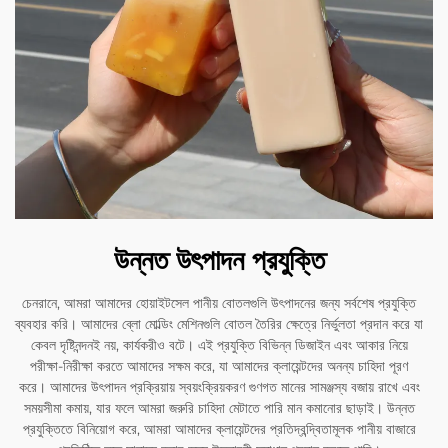
উন্নত উৎপাদন প্রযুক্তি
চেনরানে, আমরা আমাদের হোয়াইটসেল পানীয় বোতলগুলি উৎপাদনের জন্য সর্বশেষ প্রযুক্তি
ব্যবহার করি। আমাদের ব্লো মোল্ডিং মেশিনগুলি বোতল তৈরির ক্ষেত্রে নির্ভুলতা প্রদান করে যা
কেবল দৃষ্টিনন্দনই নয়, কার্যকরীও বটে। এই প্রযুক্তি বিভিন্ন ডিজাইন এবং আকার নিয়ে
পরীক্ষা-নিরীক্ষা করতে আমাদের সক্ষম করে, যা আমাদের ক্লায়েন্টদের অনন্য চাহিদা পূরণ
করে। আমাদের উৎপাদন প্রক্রিয়ায় স্বয়ংক্রিয়করণ গুণগত মানের সামঞ্জস্য বজায় রাখে এবং
সময়সীমা কমায়, যার ফলে আমরা জরুরি চাহিদা মেটাতে পারি মান কমানোর ছাড়াই। উন্নত
প্রযুক্তিতে বিনিয়োগ করে, আমরা আমাদের ক্লায়েন্টদের প্রতিদ্বন্দ্বিতামূলক পানীয় বাজারে