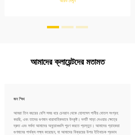
আরও দেখুন
আমাদের ক্লায়েন্টদের মতামত
জন স্মিথ
আমরা তিন বছরের বেশি সময় ধরে চেনরান থেকে হোলসেল পানীয় বোতল সংগ্রহ
করছি, এবং তাদের গুণমান ধারাবাহিকভাবে উৎকৃষ্ট। দলটি সাড়া দেওয়ার ক্ষেত্রে
দ্রুত এবং সর্বদা আমাদের অনুরোধগুলি পূরণ করতে প্রস্তুত। আমাদের গ্রাহকরা
গুণমানের পার্থক্য লক্ষ্য করেছেন, যা আমাদের বিক্রয়ের উপর ইতিবাচক প্রভাব