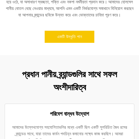
হয়ে ওঠে, যা অসাধারণ স্বচ্ছতা, শক্তি এবং নকশা নমনীয়তা প্রদান করে। আমাদের হোলসেল
পানীয় বোতল বেছে নেওয়ার মাধ্যমে, আপনি এমন একটি নির্ভরযোগ্য সমাধানে বিনিয়োগ করছেন
যা আপনার ব্র্যান্ডের ছবিকে উন্নত করে এবং ভোক্তাদের চাহিদা পূরণ করে।
একটি উদ্ধৃতি পান
প্রধান পানীয় ব্র্যান্ডগুলির সাথে সফল
অংশীদারিত্ব
পরিবেশ বান্ধব উদ্যোগ
আমাদের উল্লেখযোগ্য সহযোগিতাগুলির মধ্যে একটি ছিল একটি সুপরিচিত জৈব রসের
ব্র্যান্ডের সাথে, যারা তাদের কার্বন পদচিহ্ন কমানোর লক্ষ্যে কাজ করছিল। আমরা