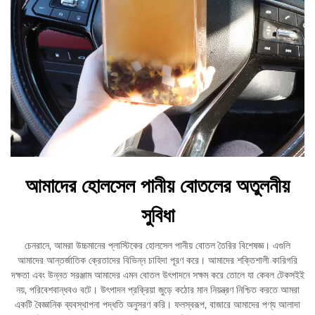
আমাদের হোলসেল পানীয় বোতলের অতুলনীয়
সুবিধা
চেনরানে, আমরা উচ্চমানের প্লাস্টিকের হোলসেল পানীয় বোতল তৈরির বিশেষজ্ঞ। এগুলি
আমাদের আন্তর্জাতিক ক্রেতাদের বিভিন্ন চাহিদা পূরণ করে। আমাদের শক্তিশালী কারিগরি
দক্ষতা এবং উন্নত সরঞ্জাম আমাদের এমন বোতল উৎপাদনে সক্ষম করে তোলে যা কেবল টেকসইই
নয়, পরিবেশবান্ধবও বটে। উৎপাদন প্রক্রিয়া জুড়ে কঠোর মান নিয়ন্ত্রণ নিশ্চিত করতে আমরা
একটি বৈজ্ঞানিক ব্যবস্থাপনা পদ্ধতি অনুসরণ করি। ফলস্বরূপ, বাজারে আমাদের পণ্য আলাদা