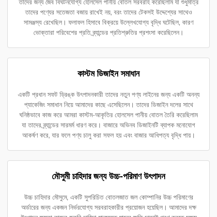
তাদের জন্য জৈব বিঘটনযোগ্য হোলসেল পানীয় বোতল সরবরাহ করেছিলাম যা শুধুমাত্র
তাদের পণ্যের সতেজতা বজায় রাখেই নয়, বরং তাদের টেকসই উদ্দেশ্যের সাথেও
সামঞ্জস্য রেখেছিল। ফলাফল হিসাবে বিক্রয়ে উল্লেখযোগ্য বৃদ্ধি ঘটেছিল, কারণ
ভোক্তারা পরিবেশের প্রতি ব্র্যান্ডের প্রতিশ্রুতির প্রশংসা করেছিলেন।
কাস্টম ডিজাইন সমাধান
একটি প্রধান সফট ড্রিঙ্ক উৎপাদনকারী তাদের নতুন পণ্য লাইনের জন্য একটি অনন্য
প্যাকেজিং সমাধান নিয়ে আমাদের কাছে এসেছিলেন। তাদের ডিজাইন দলের সাথে
ঘনিষ্ঠভাবে কাজ করে আমরা কাস্টম-আকৃতির হোলসেল পানীয় বোতল তৈরি করেছিলাম
যা তাদের ব্র্যান্ডের সারমর্ম ধারণ করে। বাজারে অভিনব ডিজাইনটি ব্যাপক মনোযোগ
আকর্ষণ করে, যার ফলে পণ্য চালু করা সফল হয় এবং বাজার আধিপত্য বৃদ্ধি পায়।
মৌসুমী চাহিদার জন্য উচ্চ-পরিমাণ উৎপাদন
উচ্চ চাহিদার মৌসুমে, একটি সুপরিচিত বোতলজাত জল কোম্পানির উচ্চ পরিমাণের
অর্ডারের জন্য একজন নির্ভরযোগ্য সরবরাহকারীর প্রয়োজন হয়েছিল। আমাদের দক্ষ