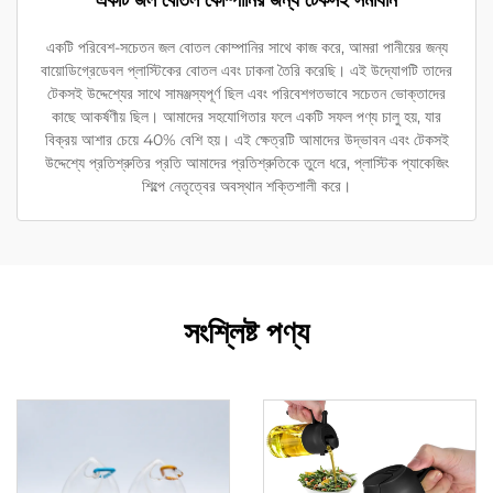
একটি জল বোতল কোম্পানির জন্য টেকসই সমাধান
একটি পরিবেশ-সচেতন জল বোতল কোম্পানির সাথে কাজ করে, আমরা পানীয়ের জন্য
বায়োডিগ্রেডেবল প্লাস্টিকের বোতল এবং ঢাকনা তৈরি করেছি। এই উদ্যোগটি তাদের
টেকসই উদ্দেশ্যের সাথে সামঞ্জস্যপূর্ণ ছিল এবং পরিবেশগতভাবে সচেতন ভোক্তাদের
কাছে আকর্ষণীয় ছিল। আমাদের সহযোগিতার ফলে একটি সফল পণ্য চালু হয়, যার
বিক্রয় আশার চেয়ে 40% বেশি হয়। এই ক্ষেত্রটি আমাদের উদ্ভাবন এবং টেকসই
উদ্দেশ্যে প্রতিশ্রুতির প্রতি আমাদের প্রতিশ্রুতিকে তুলে ধরে, প্লাস্টিক প্যাকেজিং
শিল্পে নেতৃত্বের অবস্থান শক্তিশালী করে।
সংশ্লিষ্ট পণ্য