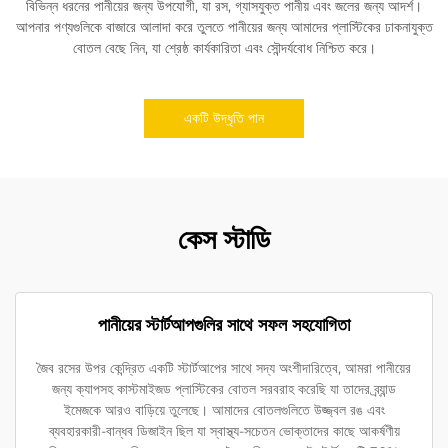
বিভিন্ন ধরনের পানীয়ের জন্য উপযোগী, যা রস, গ্যাসযুক্ত পানীয় এবং জলের জন্য আদর্শ।
আপনার পণ্যগুলিকে বাজারে আলাদা করে তুলতে পানীয়ের জন্য আমাদের প্লাস্টিকের ঢাকনাযুক্ত
বোতল বেছে নিন, যা শ্রেষ্ঠ কার্যকারিতা এবং সৌন্দর্যবোধ নিশ্চিত করে।
একটি উদ্ধৃতি পান
কেস স্টাডি
পানীয়ের স্টার্টআপগুলির সাথে সফল সহযোগিতা
জৈব রসের উপর কেন্দ্রিত একটি স্টার্টআপের সাথে সদ্য অংশীদারিত্বে, আমরা পানীয়ের
জন্য ক্যাপসহ কাস্টমাইজড প্লাস্টিকের বোতল সরবরাহ করেছি যা তাদের ব্র্যান্ড
ইমেজকে আরও বাড়িয়ে তুলেছে। আমাদের বোতলগুলিতে উজ্জ্বল রঙ এবং
ব্যবহারকারী-বান্ধব ডিজাইন ছিল যা স্বাস্থ্য-সচেতন ভোক্তাদের কাছে আকর্ষণীয়