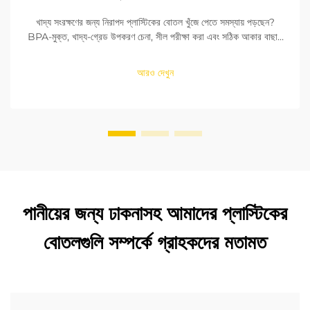
খাদ্য সংরক্ষণের জন্য নিরাপদ প্লাস্টিকের বোতল খুঁজে পেতে সমস্যায় পড়ছেন?
BPA-মুক্ত, খাদ্য-গ্রেড উপকরণ চেনা, সীল পরীক্ষা করা এবং সঠিক আকার বাছাই
করা শিখুন। FDA এবং EU মানদণ্ডের সাথে সঙ্গতি নিশ্চিত করুন। এখনই পড়ুন।
আরও দেখুন
পানীয়ের জন্য ঢাকনাসহ আমাদের প্লাস্টিকের
বোতলগুলি সম্পর্কে গ্রাহকদের মতামত