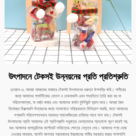
উৎপাদনে টেকসই উন্নয়নের প্রতি প্রতিশ্রুতি
চেনরান-এ, আমরা আজকের বাজারে টেকসই উৎপাদনের গুরুত্ব উপলব্ধি করি। পানীয়ের
জন্য আমাদের প্লাস্টিকের বোতল ও ঢাকনাগুলি এমন পদ্ধতিতে তৈরি করা হয় যা
পরিবেশবান্ধব, যা বর্জ্য কমায় এবং আমাদের কার্বন ফুটপ্রিন্ট হ্রাস করে। আমরা জৈব
বিযোজ্য বিকল্পগুলি উন্নয়নের জন্য গবেষণাতে সক্রিয়ভাবে বিনিয়োগ করছি, যাতে আমাদের
পণ্যগুলি পরিবেশগতভাবে দায়বদ্ধ প্যাকেজিংয়ের চাহিদার সাথে খাপ খায়। টেকসই
উৎপাদনের প্রতি আমাদের এই প্রতিশ্রুতি শুধুমাত্র ভোক্তাদের প্রত্যাশা পূরণ করেই নয়,
বরং আমাদের ক্লায়েন্টদের কর্পোরেট দায়িত্বের ক্ষেত্রে নেতৃত্ব দেয়। আমাদের পণ্য বেছে
নেওয়ার মাধ্যমে, আপনি আপনার গ্রাহকদের উচ্চমানের পানীয় সরবরাহ করার পাশাপাশি