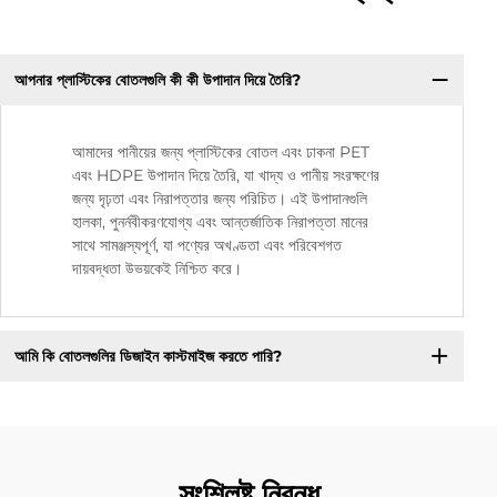
আপনার প্লাস্টিকের বোতলগুলি কী কী উপাদান দিয়ে তৈরি?
আমাদের পানীয়ের জন্য প্লাস্টিকের বোতল এবং ঢাকনা PET
এবং HDPE উপাদান দিয়ে তৈরি, যা খাদ্য ও পানীয় সংরক্ষণের
জন্য দৃঢ়তা এবং নিরাপত্তার জন্য পরিচিত। এই উপাদানগুলি
হালকা, পুনর্নবীকরণযোগ্য এবং আন্তর্জাতিক নিরাপত্তা মানের
সাথে সামঞ্জস্যপূর্ণ, যা পণ্যের অখণ্ডতা এবং পরিবেশগত
দায়বদ্ধতা উভয়কেই নিশ্চিত করে।
আমি কি বোতলগুলির ডিজাইন কাস্টমাইজ করতে পারি?
সংশ্লিষ্ট নিবন্ধ