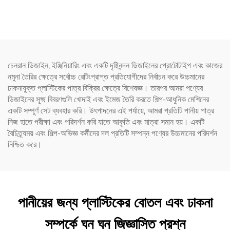
প্রস্তুতকারকদের প্যাকেজিং ভ্রমণের
অ্যাপ্লিকেটর বোতল চুলের তেল এবং
প্রয়োজনীয় যত্নের জন্য
চুল রঙেনোর বোতলের জন্য
চেনরান ডিজাইন, ইঞ্জিনিয়ারিং এবং একটি দৃষ্টিনন্দন ডিজাইনের প্রোটোটাইপ এবং কাজের
নমুনা তৈরির ক্ষেত্রে সর্বোচ্চ রেটিংপ্রাপ্ত প্রতিযোগীদের নির্বাচন করে উচ্চমানের
ঢাকনাযুক্ত প্লাস্টিকের পাত্র বিক্রির ক্ষেত্রে বিশেষজ্ঞ। তারপর আমরা পণ্যের
ডিজাইনের সূক্ষ্ম বিবরণগুলি খোদাই এবং ইমেজ তৈরি করতে শিল্প-আধুনিক মেশিনের
একটি সম্পূর্ণ সেট ব্যবহার করি। উৎপাদনের এই পর্যায়ে, আমরা প্রতিটি পানীয় পাত্র
নিজ হাতে পরীক্ষা এবং পরিদর্শন করি যাতে আকৃতি এবং মাত্রা সমান হয়। একটি
বৈচিত্র্যময় এবং শিল্প-অভিজ্ঞ কর্মীদের দল প্রতিটি সম্পন্ন পণ্যের উচ্চমানের পরিদর্শন
নিশ্চিত করে।
পানীয়ের জন্য প্লাস্টিকের বোতল এবং ঢাকনা
সম্পর্কে ঘন ঘন জিজ্ঞাসিত প্রশ্ন