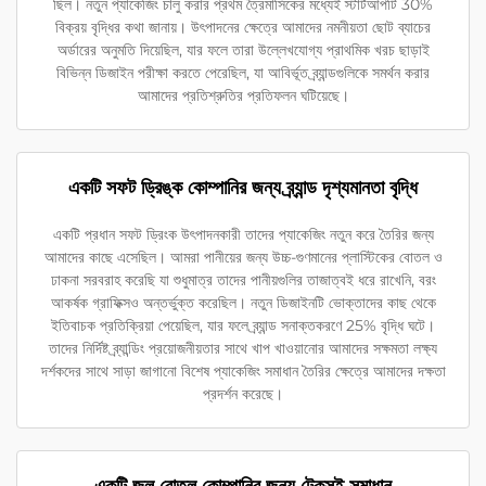
ছিল। নতুন প্যাকেজিং চালু করার প্রথম ত্রৈমাসিকের মধ্যেই স্টার্টআপটি 30%
বিক্রয় বৃদ্ধির কথা জানায়। উৎপাদনের ক্ষেত্রে আমাদের নমনীয়তা ছোট ব্যাচের
অর্ডারের অনুমতি দিয়েছিল, যার ফলে তারা উল্লেখযোগ্য প্রাথমিক খরচ ছাড়াই
বিভিন্ন ডিজাইন পরীক্ষা করতে পেরেছিল, যা আবির্ভূত ব্র্যান্ডগুলিকে সমর্থন করার
আমাদের প্রতিশ্রুতির প্রতিফলন ঘটিয়েছে।
একটি সফট ড্রিঙ্ক কোম্পানির জন্য ব্র্যান্ড দৃশ্যমানতা বৃদ্ধি
একটি প্রধান সফট ড্রিংক উৎপাদনকারী তাদের প্যাকেজিং নতুন করে তৈরির জন্য
আমাদের কাছে এসেছিল। আমরা পানীয়ের জন্য উচ্চ-গুণমানের প্লাস্টিকের বোতল ও
ঢাকনা সরবরাহ করেছি যা শুধুমাত্র তাদের পানীয়গুলির তাজাত্বই ধরে রাখেনি, বরং
আকর্ষক গ্রাফিক্সও অন্তর্ভুক্ত করেছিল। নতুন ডিজাইনটি ভোক্তাদের কাছ থেকে
ইতিবাচক প্রতিক্রিয়া পেয়েছিল, যার ফলে ব্র্যান্ড সনাক্তকরণে 25% বৃদ্ধি ঘটে।
তাদের নির্দিষ্ট ব্র্যান্ডিং প্রয়োজনীয়তার সাথে খাপ খাওয়ানোর আমাদের সক্ষমতা লক্ষ্য
দর্শকদের সাথে সাড়া জাগানো বিশেষ প্যাকেজিং সমাধান তৈরির ক্ষেত্রে আমাদের দক্ষতা
প্রদর্শন করেছে।