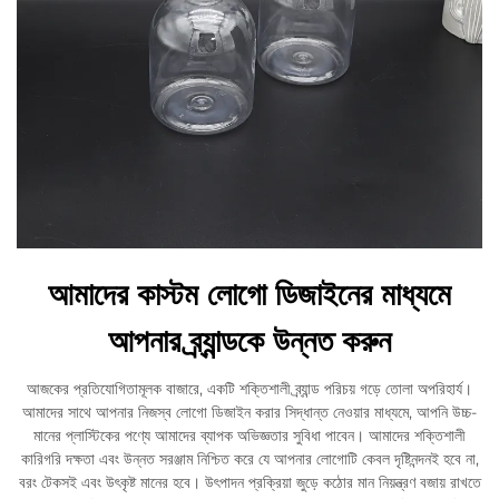
আমাদের কাস্টম লোগো ডিজাইনের মাধ্যমে
আপনার ব্র্যান্ডকে উন্নত করুন
আজকের প্রতিযোগিতামূলক বাজারে, একটি শক্তিশালী ব্র্যান্ড পরিচয় গড়ে তোলা অপরিহার্য।
আমাদের সাথে আপনার নিজস্ব লোগো ডিজাইন করার সিদ্ধান্ত নেওয়ার মাধ্যমে, আপনি উচ্চ-
মানের প্লাস্টিকের পণ্যে আমাদের ব্যাপক অভিজ্ঞতার সুবিধা পাবেন। আমাদের শক্তিশালী
কারিগরি দক্ষতা এবং উন্নত সরঞ্জাম নিশ্চিত করে যে আপনার লোগোটি কেবল দৃষ্টিনন্দনই হবে না,
বরং টেকসই এবং উৎকৃষ্ট মানের হবে। উৎপাদন প্রক্রিয়া জুড়ে কঠোর মান নিয়ন্ত্রণ বজায় রাখতে