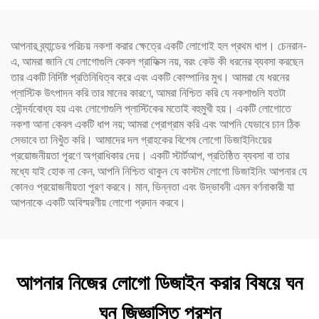
আপনার ব্র্যান্ডের পরিচয় নকশা করার ক্ষেত্রে একটি লোগোই হল প্রথম ধাপ। চেনরান-
এ, আমরা জানি যে লোগোগুলি কেবল গ্রাফিক্স নয়, বরং কেউ কী ধরনের ব্যবসা করছেন
তার একটি নির্দিষ্ট প্রতিনিধিত্ব করে এবং একটি কোম্পানির মুখ। আমরা যে ধরনের
প্লাস্টিক উৎপাদন করি তার মানের কারণে, আমরা নিশ্চিত করি যে নকশাগুলি যতটা
সৌন্দর্যবোধ্য হয় এবং লোগোগুলি প্লাস্টিকের মতোই বহুমুখী হয়। একটি লোগোতে
নকশা আনা কেবল একটি ধাপ নয়; আমরা প্রোগ্রাম করি এবং আপনি যেভাবে চান ঠিক
সেভাবে তা নিখুঁত করি। আমাদের দল গ্রাহকের বিশেষ লোগো ডিজাইনিংয়ের
প্রয়োজনীয়তা পূরণে অগ্রাধিকার দেয়। একটি স্টার্টআপ, প্রতিষ্ঠিত ব্যবসা বা তার
মধ্যে যাই হোক না কেন, আপনি নিশ্চিত থাকুন যে কাস্টম লোগো ডিজাইনিং আপনার যে
কোনও প্রয়োজনীয়তা পূরণ করবে। মান, ভিন্নতা এবং উদ্ভাবনী এমন বর্ণনাকারী যা
আপনাকে একটি অবিস্মরণীয় লোগো প্রদান করবে।
আপনার নিজের লোগো ডিজাইন করার বিষয়ে ঘন
ঘন জিজ্ঞাসিত প্রশ্ন