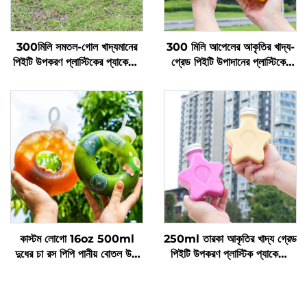
300মিলি সমতল-গোল খাদ্যমানের
300 মিলি আপেলের আকৃতির খাদ্য-
পিইটি উপকরণ প্লাস্টিকের প্যাকেজিং
গ্রেড পিইটি উপাদানের প্লাস্টিকের
বোতল জুস এবং দুধের চা ধরে রাখতে
প্যাকেজিং বোতল, যা জুস এবং পানীয়
পারে
ধারণ করতে পারে, সৃজনশীল ডিজাইন,
শিশুদের পছন্দ
কাস্টম লোগো 16oz 500ml
250ml তারকা আকৃতির খাদ্য গ্রেড
দুধের চা রস পিপি পানীয় বোতল উচ্চ
পিইটি উপকরণ প্লাস্টিক প্যাকেজিং
তাপমাত্রা প্রতিরোধ ডোনাট বোতল
বোতল রস এবং পানীয় ধারণ করতে
পারে এবং সৃজনশীল ডিজাইন শিশুদের
পছন্দ