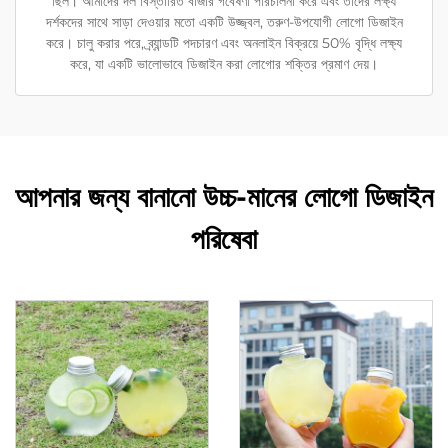
ছিল। আমাদের দল বিস্তারিত বাজার গবেষণা পরিচালনা করে এবং তাদের লক্ষ্য
দর্শকদের সাথে সাড়া দেওয়ার মতো একটি উজ্জ্বল, তরুণ-উপযোগী লোগো ডিজাইন
করে। চালু করার পরে, ব্র্যান্ডটি পদচারণ এবং অনলাইন বিক্রয়ে 50% বৃদ্ধি লক্ষ্য
করে, যা একটি ভালোভাবে ডিজাইন করা লোগোর শক্তির প্রমাণ দেয়।
আপনার জন্য বানানো উচ্চ-মানের লোগো ডিজাইন
পরিষেবা