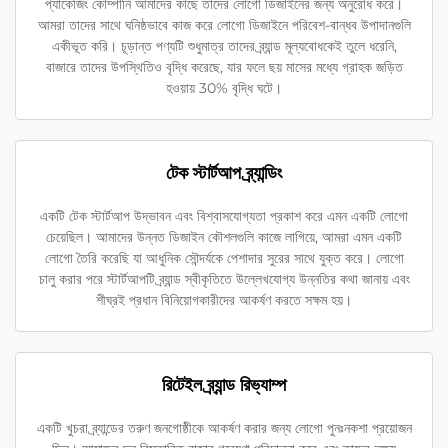
প্যাকেজিং কোম্পানি আমাদের কাছে তাদের লোগো ডিজাইনের জন্য অনুরোধ করে।
আমরা তাদের সাথে ঘনিষ্ঠভাবে কাজ করে লোগো ডিজাইনে পরিবেশ-বান্ধব উপাদানগুলি
একীভূত করি। চূড়ান্ত পণ্যটি শুধুমাত্র তাদের ব্র্যান্ড মূল্যবোধকেই তুলে ধরেনি,
বাজারে তাদের উপস্থিতিও বৃদ্ধি করেছে, যার ফলে ছয় মাসের মধ্যে গ্রাহক জড়িত
হওয়ায় 30% বৃদ্ধি ঘটে।
টেক স্টার্টআপ ব্র্যান্ডিং
একটি টেক স্টার্টআপ উদ্ভাবন এবং বিশ্বাসযোগ্যতা প্রকাশ করে এমন একটি লোগো
চেয়েছিল। আমাদের উন্নত ডিজাইন কৌশলগুলি কাজে লাগিয়ে, আমরা এমন একটি
লোগো তৈরি করেছি যা আধুনিক সৌন্দর্যকে পেশাদার সুরের সাথে যুক্ত করে। লোগো
চালু করার পরে স্টার্টআপটি ব্র্যান্ড স্বীকৃতিতে উল্লেখযোগ্য উন্নতির কথা জানায় এবং
শীঘ্রই প্রধান বিনিয়োগকারীদের আকর্ষণ করতে সক্ষম হয়।
রিটেইল ব্র্যান্ড রিভ্যাম্প
একটি খুচরা ব্র্যান্ডের তরুণ জনগোষ্ঠীকে আকর্ষণ করার জন্য লোগো পুনঃনকশা প্রয়োজন