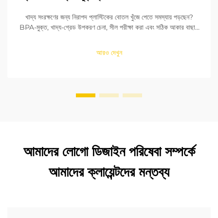
খাদ্য সংরক্ষণের জন্য নিরাপদ প্লাস্টিকের বোতল খুঁজে পেতে সমস্যায় পড়ছেন?
BPA-মুক্ত, খাদ্য-গ্রেড উপকরণ চেনা, সীল পরীক্ষা করা এবং সঠিক আকার বাছাই
করা শিখুন। FDA এবং EU মানদণ্ডের সাথে সঙ্গতি নিশ্চিত করুন। এখনই পড়ুন।
আরও দেখুন
আমাদের লোগো ডিজাইন পরিষেবা সম্পর্কে
আমাদের ক্লায়েন্টদের মন্তব্য