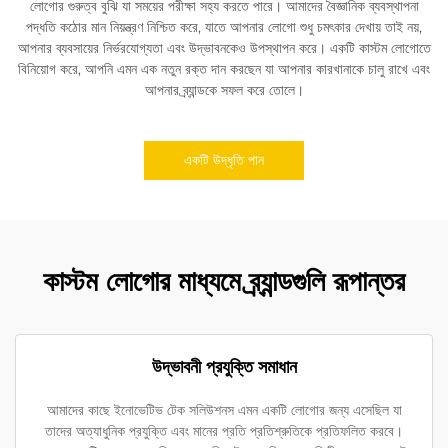
লোগোর গুরুত্ব বুঝি যা সময়ের পরীক্ষা সহ্য করতে পারে। আমাদের বৈজ্ঞানিক ব্যবস্থাপনা
পদ্ধতি কঠোর মান নিয়ন্ত্রণ নিশ্চিত করে, যাতে আপনার লোগো শুধু চমৎকার দেখায় তাই নয়,
আপনার ব্যবসায়ের নির্ভরযোগ্যতা এবং উদ্ভাবনকেও উপস্থাপন করে। একটি কাস্টম লোগোতে
বিনিয়োগ করে, আপনি এমন এক নতুন রক্ত ​​দান করছেন যা আপনার কারখানাকে চালু রাখে এবং
আপনার ব্র্যান্ডকে সফল করে তোলে।
একটি উদ্ধৃতি পান
কাস্টম লোগোর মাধ্যমে ব্র্যান্ডগুলি রূপান্তর
উদ্ভাবনী প্রযুক্তি সমাধান
আমাদের কাছে ইনোভেটিভ টেক সলিউশনস এমন একটি লোগোর জন্য এসেছিল যা
তাদের অত্যাধুনিক প্রযুক্তি এবং মানের প্রতি প্রতিশ্রুতিকে প্রতিফলিত করবে।