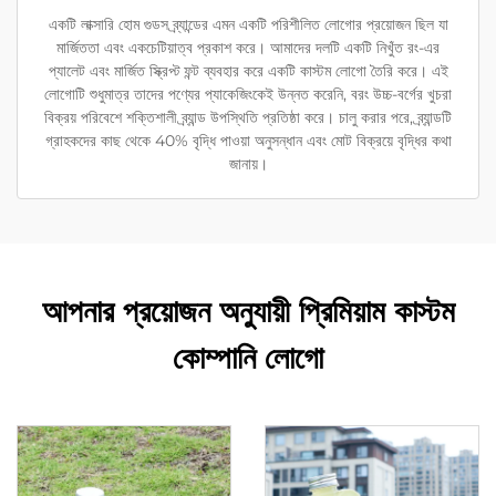
একটি লাক্সারি হোম গুডস ব্র্যান্ডের এমন একটি পরিশীলিত লোগোর প্রয়োজন ছিল যা
মার্জিততা এবং একচেটিয়াত্ব প্রকাশ করে। আমাদের দলটি একটি নিখুঁত রং-এর
প্যালেট এবং মার্জিত স্ক্রিপ্ট ফন্ট ব্যবহার করে একটি কাস্টম লোগো তৈরি করে। এই
লোগোটি শুধুমাত্র তাদের পণ্যের প্যাকেজিংকেই উন্নত করেনি, বরং উচ্চ-বর্গের খুচরা
বিক্রয় পরিবেশে শক্তিশালী ব্র্যান্ড উপস্থিতি প্রতিষ্ঠা করে। চালু করার পরে, ব্র্যান্ডটি
গ্রাহকদের কাছ থেকে 40% বৃদ্ধি পাওয়া অনুসন্ধান এবং মোট বিক্রয়ে বৃদ্ধির কথা
জানায়।
আপনার প্রয়োজন অনুযায়ী প্রিমিয়াম কাস্টম
কোম্পানি লোগো