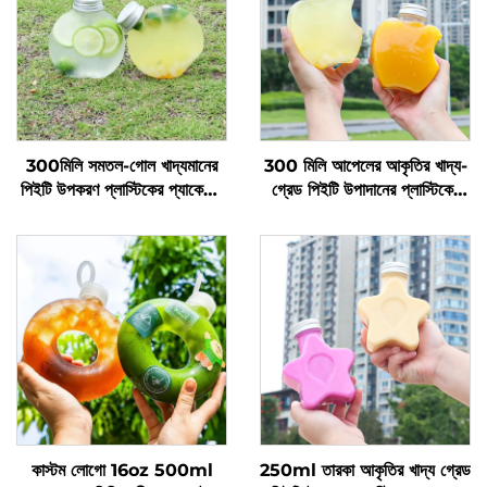
300মিলি সমতল-গোল খাদ্যমানের
300 মিলি আপেলের আকৃতির খাদ্য-
পিইটি উপকরণ প্লাস্টিকের প্যাকেজিং
গ্রেড পিইটি উপাদানের প্লাস্টিকের
বোতল জুস এবং দুধের চা ধরে রাখতে
প্যাকেজিং বোতল, যা জুস এবং পানীয়
পারে
ধারণ করতে পারে, সৃজনশীল ডিজাইন,
শিশুদের পছন্দ
কাস্টম লোগো 16oz 500ml
250ml তারকা আকৃতির খাদ্য গ্রেড