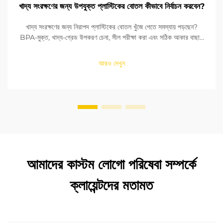
খাদ্য সংরক্ষণের জন্য উপযুক্ত প্লাস্টিকের বোতল কীভাবে নির্বাচন করবেন?
খাদ্য সংরক্ষণের জন্য নিরাপদ প্লাস্টিকের বোতল খুঁজে পেতে সমস্যায় পড়ছেন?
BPA-মুক্ত, খাদ্য-গ্রেড উপকরণ চেনা, সীল পরীক্ষা করা এবং সঠিক আকার বাছাই
করা শিখুন। FDA এবং EU মানদণ্ডের সাথে সঙ্গতি নিশ্চিত করুন। এখনই পড়ুন।
আরও দেখুন
আমাদের কাস্টম লোগো পরিষেবা সম্পর্কে
ক্লায়েন্টদের মতামত