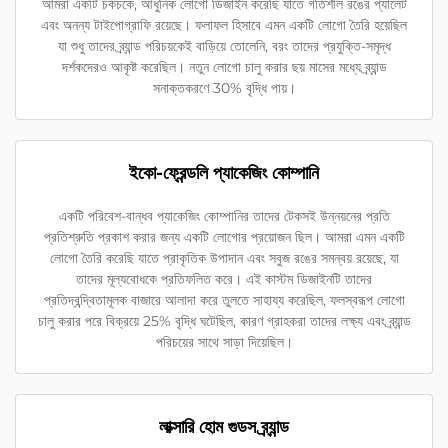
আমরা একটি চকচকে, আধুনিক লোগো ডিজাইন করেছি যাতে গতিশীল রঙের প্যালেট
এবং অনন্য টাইপোগ্রাফি রয়েছে। ফলাফল হিসাবে এমন একটি লোগো তৈরি হয়েছিল
যা শুধু তাদের ব্র্যান্ড পরিচয়কেই বাড়িয়ে তোলেনি, বরং তাদের প্রযুক্তি-সমৃদ্ধ
দর্শকদেরও আকৃষ্ট করেছিল। নতুন লোগো চালু করার ছয় মাসের মধ্যে ব্র্যান্ড
সনাক্তকরণে 30% বৃদ্ধি পায়।
ইকো-ফ্রেন্ডলি প্যাকেজিং কোম্পানি
একটি পরিবেশ-বান্ধব প্যাকেজিং কোম্পানির তাদের টেকসই উন্নয়নের প্রতি
প্রতিশ্রুতি প্রকাশ করার জন্য একটি লোগোর প্রয়োজন ছিল। আমরা এমন একটি
লোগো তৈরি করেছি যাতে প্রাকৃতিক উপাদান এবং সবুজ রঙের সমন্বয় রয়েছে, যা
তাদের মূল্যবোধকে প্রতিফলিত করে। এই কাস্টম ডিজাইনটি তাদের
প্রতিদ্বন্দ্বিতামূলক বাজারে আলাদা করে তুলতে সাহায্য করেছিল, ফলস্বরূপ লোগো
চালু করার পরে বিক্রয়ে 25% বৃদ্ধি ঘটেছিল, কারণ গ্রাহকরা তাদের লক্ষ্য এবং ব্র্যান্ড
পরিচয়ের সাথে সাড়া দিয়েছিল।
লাক্সারি হোম গুডস ব্র্যান্ড