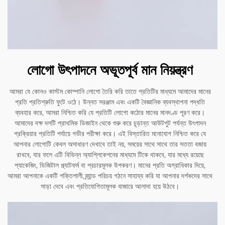
লোগো উৎপাদনে অভূতপূর্ব মান নিয়ন্ত্রণ
আমরা যে কোনও কাস্টম কোম্পানি লোগো তৈরি করি তাতে প্রতিটির মাধ্যমে আমাদের মানের
প্রতি প্রতিশ্রুতি ফুটে ওঠে। উন্নত সরঞ্জাম এবং একটি বৈজ্ঞানিক ব্যবস্থাপনা পদ্ধতি
ব্যবহার করে, আমরা নিশ্চিত করি যে প্রতিটি লোগো কঠোর মানের মানদণ্ড পূরণ করে।
আমাদের দক্ষ দলটি প্রাথমিক ডিজাইন থেকে শুরু করে চূড়ান্ত আউটপুট পর্যন্ত উৎপাদন
প্রক্রিয়ার প্রতিটি পর্যায়ে গভীর পরীক্ষা করে। এই বিস্তারিত মনোযোগ নিশ্চিত করে যে
আপনার লোগোটি কেবল অসাধারণ দেখাবে তাই নয়, সময়ের সাথে সাথে তার সততা বজায়
রাখবে, যার ফলে এটি বিভিন্ন অ্যাপ্লিকেশনের মাধ্যমে টিকে থাকবে, যার মধ্যে রয়েছে
প্যাকেজিং, ডিজিটাল প্ল্যাটফর্ম বা প্রচারমূলক উপকরণ। মানের প্রতি অগ্রাধিকার দিয়ে,
আমরা আপনাকে একটি শক্তিশালী ব্র্যান্ড পরিচয় গঠনে সাহায্য করি যা আপনার দর্শকদের সাথে
সাড়া দেবে এবং প্রতিযোগিতামূলক বাজারে আলাদা হয়ে উঠবে।