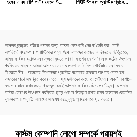
দুধের চা রস পিপি পানীয় বোতল উচ্চ
পিইটি উপকরণ প্লাস্টিক প্যাকেজিং
তাপমাত্রা প্রতিরোধ ডোনাট বোতল
বোতল রস এবং পানীয় ধারণ করতে
পারে এবং সৃজনশীল ডিজাইন শিশুদের
পছন্দ
আপনার ব্র্যান্ডের পরিচয় গঠনের জন্য কাস্টম কোম্পানি লোগো তৈরি করা একটি
অপরিহার্য পদক্ষেপ। প্লাস্টিকের পণ্য শিল্পে আমাদের কাজের অভিজ্ঞতার ভিত্তিতে,
আমরা কার্যকর ব্র্যান্ডিং-এর সূক্ষ্মতা বুঝতে পারি। সর্বশেষ মেশিনারি এবং কঠোর উৎপাদন
প্রক্রিয়ার মাধ্যমে আমরা আপনার লোগোর নকশা ও ফিনিশ যথার্থভাবে রক্ষা করার
নিশ্চয়তা দিই। আমাদের বিশেষজ্ঞরা প্রচলিত গবেষণার মাধ্যমে আপনার লোগোকে
বাজারের সাথে সমন্বিত করেন যাতে লক্ষ্য দর্শকদের কাছে তা পৌঁছায়। একটি নকশাকে
লোগোর কাজ করার জন্য প্রস্তুত করাই আপনার কার্যকর কৌশলের চিহ্ন। আপনার
কাস্টম লোগোর উৎপাদন প্রক্রিয়া জুড়ে গুণগত নিয়ন্ত্রণ রাখার জন্য আমাদের বৈজ্ঞানিক
ব্যবস্থাপনা পদ্ধতি আমাদের সাহায্য করে ব্র্যান্ড মূল্যবোধকে দৃঢ় করতে।
কাস্টম কোম্পানি লোগো সম্পর্কে প্রায়শই