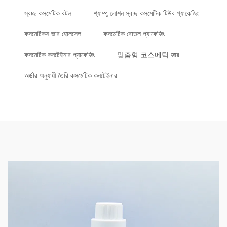
স্বচ্ছ কসমেটিক বটল
শ্যাম্পু লোশন স্বচ্ছ কসমেটিক টিউব প্যাকেজিং
কসমেটিকস জার হোলসেল
কসমেটিক বোতল প্যাকেজিং
কসমেটিক কনটেইনার প্যাকেজিং
맞춤형 코스메틱 জার
অর্ডার অনুযায়ী তৈরি কসমেটিক কনটেইনার