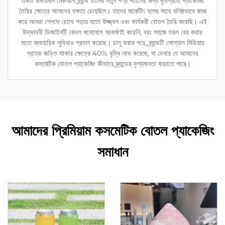
একটি উদীয়মান মেকআপ ব্র্যান্ড তাদের নতুন পণ্য লাইনের জন্য দৃষ্টিগ্রাহী প্যাকেজিং
তৈরির ক্ষেত্রে আমাদের দক্ষতা চেয়েছিল। তাদের মার্কেটিং দলের সাথে ঘনিষ্ঠভাবে কাজ
করে আমরা শেলফে চোখে পড়ার মতো উজ্জ্বল এবং কার্যকরী বোতল তৈরি করেছি। এই
উদ্ভাবনী ডিজাইনটি কেবল মনোযোগ আকর্ষণই করেনি, বরং সহজে তরল বের করার
মতো ব্যবহারিক সুবিধাও প্রদান করেছে। চালু করার পরে, ব্র্যান্ডটি সোশ্যাল মিডিয়ায়
গ্রাহক জড়িত থাকার ক্ষেত্রে 40% বৃদ্ধি লাভ করেছে, যা দেখায় যে আমাদের
কসমেটিক বোতল প্যাকেজিং কীভাবে ব্র্যান্ডের দৃশ্যমানতা বাড়াতে পারে।
আমাদের প্রিমিয়াম কসমেটিক বোতল প্যাকেজিং
সমাধান