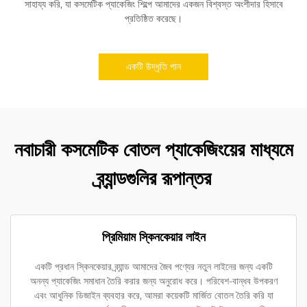
সাহায্য করি, যা কসমেটিক প্যাকেজিং শিল্পে আমাদের একজন বিশ্বস্ত অংশীদার হিসাবে
প্রতিষ্ঠিত করেছে।
একটি উদ্ধৃতি পান
নবাচারী কসমেটিক বোতল প্যাকেজিংয়ের মাধ্যমে
ব্র্যান্ডগুলির রূপান্তর
প্রিমিয়াম স্কিনকেয়ার লাইন
একটি প্রধান স্কিনকেয়ার ব্র্যান্ড আমাদের জৈব পণ্যের নতুন লাইনের জন্য একটি
অনন্য প্যাকেজিং সমাধান তৈরি করার জন্য অনুরোধ করে। পরিবেশ-বান্ধব উপকরণ
এবং আধুনিক ডিজাইন ব্যবহার করে, আমরা কয়েকটি মার্জিত বোতল তৈরি করি যা