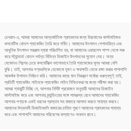
বোতল জুস এবং দুধের চা ধরে রাখতে
প্যাকেজিং বোতল, যা জুস এবং পানীয়
পারে
ধারণ করতে পারে, সৃজনশীল ডিজাইন,
শিশুদের পছন্দ
চেনরান-এ, আমরা আমাদের আন্তর্জাতিক গ্রাহকদের জন্য উচ্চমানের কাস্টমাইজড
কসমেটিক বোতল প্যাকেজিং তৈরি করে গর্বিত। আমাদের উৎপাদন পেশাদারিত্ব এবং
আধুনিক উৎপাদন সরঞ্জাম দ্বারা পরিচালিত হয়, যা আমাদের এয়ারলেস পাম্প থেকে শুরু
করে স্ট্যান্ডার্ড বোতল পর্যন্ত বিভিন্ন ডিজাইন উৎপাদনের সুযোগ দেয়। অন্য
যেকোনও শিল্পের চেয়ে কসমেটিক্সে ভালোভাবে তৈরি প্যাকেজের মূল্য আমরা বেশি
বুঝি। তাই, আপনার পণ্যগুলিকে যেকোনো দূষণ ও ক্ষয়ক্ষতি থেকে রক্ষা করার পাশাপাশি
আকর্ষক উপাদান নির্বাচন করি। আমাদের কাছে মান নিয়ন্ত্রণ সর্বোচ্চ গুরুত্বপূর্ণ; তাই,
প্রতিটি প্যাকেজিং লাইনকে প্যাকেজিং লাইন নিশ্চিতকরণের জন্য পরীক্ষা করা হয়।
আমরা গ্যারান্টি দিচ্ছি যে, আপনার নির্দিষ্ট প্রয়োজন অনুযায়ী আমাদের ডিজাইন
কাস্টমাইজ করে এবং আপনার ব্র্যান্ডিংয়ের সঙ্গে সামঞ্জস্য রেখে আমাদের প্যাকেজিং
আপনার পণ্যকে একই ধরনের প্রস্তাব সহ বাজারে আলাদা করতে সাহায্য করবে।
আমাদের উদ্ভাবনী ডিজাইনগুলি বাজারের চাহিদা পূরণে আমাদের গ্রাহকদের সাহায্য
করে এবং পাশাপাশি আমাদের পরিবেশের কল্যাণেও অবদান রাখে।