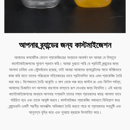
আপনার ব্র্যান্ডের জন্য কাস্টমাইজেশন
আমাদের কসমেটিক বোতল প্যাকেজিংয়ের অন্যতম আকর্ষণ হল আমরা যে বিস্তৃত
কাস্টোমাইজেশনের সুযোগ প্রদান করি। আমরা বুঝতে পারি যে প্রতিটি ব্র্যান্ডের জন্য
আলাদা চাহিদা এবং সৌন্দর্যবোধ রয়েছে, তাই আমরা আমাদের ক্লায়েন্টদের সাথে ঘনিষ্ঠভাবে
কাজ করি যাতে তাদের পরিচয়কে সত্যিকারের ভাবে প্রতিফলিত করে এমন প্যাকেজিং তৈরি
করা যায়। বিশেষভাবে তৈরি আকৃতি ও মাপ থেকে শুরু করে কাস্টম রং এবং ফিনিশ পর্যন্ত,
আমাদের ডিজাইন দল আপনার ধারণাকে বাস্তবে রূপ দেওয়ার জন্য নিবেদিত। এই ধরনের
কাস্টোমাইজেশনের মাধ্যমে আপনার পণ্যগুলি তাদের লক্ষ্য গ্রাহকদের কাছে আলাদা ভাবে
পরিচিত হবে এবং তাকে আকৃষ্ট করবে। কাস্টমাইজড প্যাকেজিং সমাধানে বিনিয়োগ করে
ব্র্যান্ডগুলি একটি স্মরণীয় আনবক্সিং অভিজ্ঞতা তৈরি করতে পারে যা গ্রাহকদের সন্তুষ্টি এবং
আনুগত্য বৃদ্ধি করে এবং পুনরায় ক্রয়কে উৎসাহিত করে।