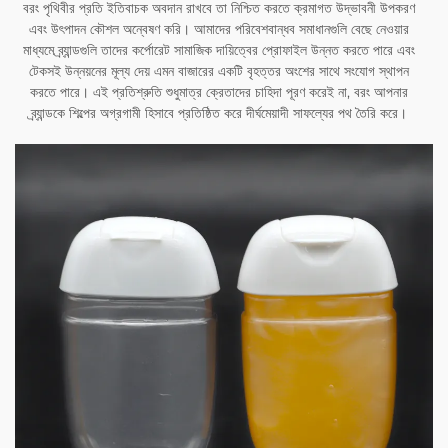
বরং পৃথিবীর প্রতি ইতিবাচক অবদান রাখবে তা নিশ্চিত করতে ক্রমাগত উদ্ভাবনী উপকরণ
এবং উৎপাদন কৌশল অন্বেষণ করি। আমাদের পরিবেশবান্ধব সমাধানগুলি বেছে নেওয়ার
মাধ্যমে ব্র্যান্ডগুলি তাদের কর্পোরেট সামাজিক দায়িত্বের প্রোফাইল উন্নত করতে পারে এবং
টেকসই উন্নয়নের মূল্য দেয় এমন বাজারের একটি বৃহত্তর অংশের সাথে সংযোগ স্থাপন
করতে পারে। এই প্রতিশ্রুতি শুধুমাত্র ক্রেতাদের চাহিদা পূরণ করেই না, বরং আপনার
ব্র্যান্ডকে শিল্পের অগ্রগামী হিসাবে প্রতিষ্ঠিত করে দীর্ঘমেয়াদী সাফল্যের পথ তৈরি করে।