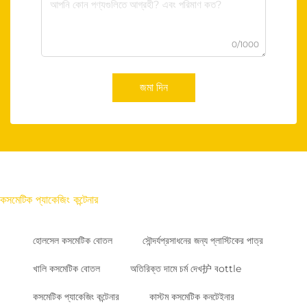
0/1000
জমা দিন
কসমেটিক প্যাকেজিং কন্টেনার
হোলসেল কসমেটিক বোতল
সৌন্দর্যপ্রসাধনের জন্য প্লাস্টিকের পাত্র
খালি কসমেটিক বোতল
অতিরিক্ত দামে চর্ম দেখ护 বottle
কসমেটিক প্যাকেজিং কন্টেনার
কাস্টম কসমেটিক কনটেইনার