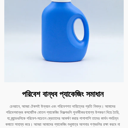
পরিবেশ বান্ধব প্যাকেজিং সমাধান
চেনরানে, আমরা টেকসই উন্নয়ন এবং পরিবেশগত দায়িত্বের প্রতি নিবদ্ধ। আমাদের
পরিবেশবান্ধব কসমেটিক বোতল প্যাকেজিং বিকল্পগুলি পুনর্নবীকরণযোগ্য উপকরণ দিয়ে তৈরি,
যা ব্র্যান্ডগুলিকে পরিবেশ-সচেতন ক্রেতাদের আকর্ষণ করার পাশাপাশি তাদের কার্বন পদচিহ্ন
কমাতে সাহায্য করে। আমরা আমাদের প্যাকেজিং শুধুমাত্র আপনার পণ্যগুলির রক্ষা করবে না