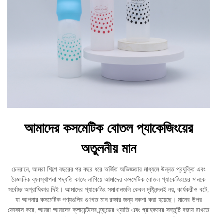
আমাদের কসমেটিক বোতল প্যাকেজিংয়ের
অতুলনীয় মান
চেনরানে, আমরা শিল্পে বছরের পর বছর ধরে অর্জিত অভিজ্ঞতার মাধ্যমে উন্নত প্রযুক্তি এবং
বৈজ্ঞানিক ব্যবস্থাপনা পদ্ধতি কাজে লাগিয়ে আমাদের কসমেটিক বোতল প্যাকেজিংয়ের মানকে
সর্বোচ্চ অগ্রাধিকার দিই। আমাদের প্যাকেজিং সমাধানগুলি কেবল দৃষ্টিনন্দনই নয়, কার্যকরীও বটে,
যা আপনার কসমেটিক পণ্যগুলির গুণগত মান রক্ষার জন্য নকশা করা হয়েছে। মানের উপর
ফোকাস করে, আমরা আমাদের ক্লায়েন্টদের ব্র্যান্ডের খ্যাতি এবং গ্রাহকদের সন্তুষ্টি বজায় রাখতে