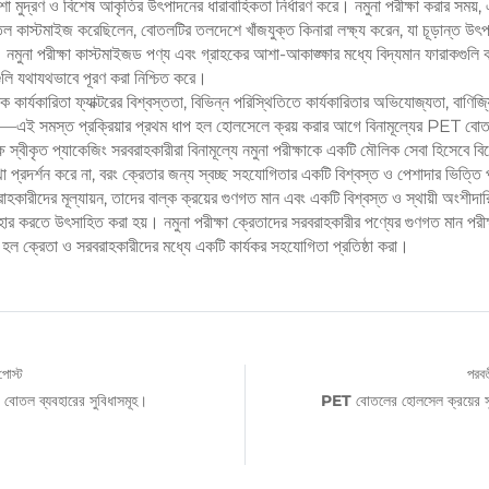
শা মুদ্রণ ও বিশেষ আকৃতির উৎপাদনের ধারাবাহিকতা নির্ধারণ করে। নমুনা পরীক্ষা করার সময়,
কাস্টমাইজ করেছিলেন, বোতলটির তলদেশে খাঁজযুক্ত কিনারা লক্ষ্য করেন, যা চূড়ান্ত উ
 নমুনা পরীক্ষা কাস্টমাইজড পণ্য এবং গ্রাহকের আশা-আকাঙ্ক্ষার মধ্যে বিদ্যমান ফারাকগুলি 
তাগুলি যথাযথভাবে পূরণ করা নিশ্চিত করে।
 কার্যকারিতা ফ্যাক্টরের বিশ্বস্ততা, বিভিন্ন পরিস্থিতিতে কার্যকারিতার অভিযোজ্যতা, বাণিজ্
থাপন—এই সমস্ত প্রক্রিয়ার প্রথম ধাপ হল হোলসেলে ক্রয় করার আগে বিনামূল্যের PET বোতল 
ক্ষ স্বীকৃত প্যাকেজিং সরবরাহকারীরা বিনামূল্যে নমুনা পরীক্ষাকে একটি মৌলিক সেবা হিসেবে বি
া প্রদর্শন করে না, বরং ক্রেতার জন্য স্বচ্ছ সহযোগিতার একটি বিশ্বস্ত ও পেশাদার ভিত্তি
ারীদের মূল্যায়ন, তাদের বাল্ক ক্রয়ের গুণগত মান এবং একটি বিশ্বস্ত ও স্থায়ী অংশীদারিত
ব্যবহার করতে উৎসাহিত করা হয়। নমুনা পরীক্ষা ক্রেতাদের সরবরাহকারীর পণ্যের গুণগত মান পরী
ূল্য হল ক্রেতা ও সরবরাহকারীদের মধ্যে একটি কার্যকর সহযোগিতা প্রতিষ্ঠা করা।
পোস্ট
পরবর্
ের বোতল ব্যবহারের সুবিধাসমূহ।
PET বোতলের হোলসেল ক্রয়ের সুব