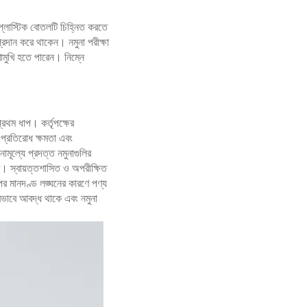
ট প্লাস্টিক বোতলটি চিহ্নিত করতে
া প্রদান করে থাকেন। নমুনা পরীক্ষা
খোমুখি হতে পারেন। নিম্নে
্রথম ধাপ। কর্তৃপক্ষের
রতিরোধ ক্ষমতা এবং
ল্যে প্রদত্ত নমুনাগুলির
্ত। স্বায়ত্তশাসিত ও অপরীক্ষিত
্পের মানদণ্ড লঙ্ঘনের কারণে পণ্য
ঠোরভাবে আবদ্ধ থাকে এবং নমুনা