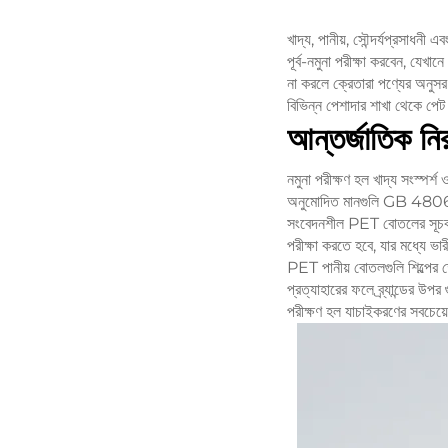
খাদ্য, পানীয়, সৌন্দর্যপ্রসাধনী
পূর্ব-নমুনা পরীক্ষা করবেন, যেখান
না করলে ক্রেতারা পণ্যের অনুসরণ
বিভিন্ন পেশাদার শাখা থেকে পেট ব
আন্তর্জাতিক নির
নমুনা পরীক্ষণ হল খাদ্য সংস্পর
অনুমোদিত মানগুলি GB 4806.
সংবেদনশীল PET বোতলের সূচকগু
পরীক্ষা করতে হবে, যার মধ্যে ভা
PET পানীয় বোতলগুলি শিল্পের ক্ষ
প্রত্যাহারের ফলে ব্র্যান্ডের উ
পরীক্ষণ হল যাচাইকরণের সবচেয