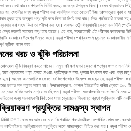
ক্ষা করে দেখা যায় যে পণ্যগুলি নির্দিষ্ট ব্যবহারের জন্য উপযুক্ত কিনা। যেসব খাদ্যমানের 
ত হয়, সেগুলির জন্য নমুনা পরীক্ষা করা আবশ্যিক যাতে বোতলটি উচ্চ তাপমাত্রায় পূরণ ও সাধ
ন মুক্ত হয়ে অদ্ভুত গন্ধ সৃষ্টি করে কিনা তা নির্ণয় করা যায়। শিশু-প্রতিরোধী ঢাকনা সহ 
 ব্যবহার করা সহজ কিনা তা পরীক্ষা করা হয়। একজন সৌন্দর্যপ্রসাধনী ক্রেতা ৬০ মিলি পোর্ট
যে স্প্রে নজলটি সহজেই বন্ধ হয়ে যাচ্ছে। এর পরে, সরবরাহকারী এই পরীক্ষার ফলাফলের ভি
র ব্যবহারের উদ্দেশ্য উন্নত করে। নমুনা পরীক্ষার প্রক্রিয়াগুলি চূড়ান্ত ব্যবহারকারীর নির্দিষ
বপূর্ণ ভূমিকা পালন করে।
েনের খরচ ও ঝুঁকি পরিচালনা
ে হোলসেল ঝুঁকি নিয়ন্ত্রণ করতে পারেন। নমুনা পরীক্ষণ ছাড়া ক্রেতারা পণ্যের গুণগত মান নির
 তবে ক্রেতাদের পণ্য ফেরত দেওয়া, প্রতিস্থাপন করা, পুনরায় উৎপাদন করা এবং পণ্য চালু 
বে। অনেক আন্তর্জাতিক ক্রেতা ব্যক্তিগতভাবে উল্লেখ করেছেন যে, নমুনা পরীক্ষণ করা সর
্ডারের গুণগত মান নমুনার সমান হয়। উদাহরণস্বরূপ, একজন ইউরোপীয় পানীয় ক্রেতা ৩০০ 
় ১০,০০০ মার্কিন ডলার সাশ্রয় করেছিলেন। নমুনা পরীক্ষণ সরবরাহকারীদের ডেলিভারি সময় এবং
দারিত্বের জন্য সরবরাহকারী নির্বাচনের সময় ক্রেতাদের সিদ্ধান্ত গ্রহণ প্রক্রিয়ায় এটি একটি
্রিয়াকরণ প্রযুক্তির সামঞ্জস্য স্থাপন
নির্দিষ্ট PET বোতলের আকারের মতো বিশেষায়িত প্রয়োজনীয়তা সম্পর্কিত হোলসেল ক্রেতাদে
 কাস্টমাইজড প্রক্রিয়াকরণ প্রযুক্তির সাথে সামঞ্জস্যতা নিশ্চিত করা যায়। নমুনা পরীক্ষা 