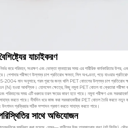
ৈশিষ্ট্যের যাচাইকরণ
ির্ভর করে পরিবহন, সংরক্ষণ এবং ভোক্তা ব্যবহারের সময় এর শারীরিক কার্যকারিতার উপর, এব
রে। পেশাদার পরীক্ষণে উল্লম্ব চাপ প্রতিরোধ ক্ষমতা, সিল অখণ্ডতা, পড়ে যাওয়ার প্রতিরোধ 
-2004 মান অনুসারে, গরম পূরণের জন্য খালি PET বোতলের উল্লম্ব চাপ প্রতিরোধ ক
এন (N) হওয়া আবশ্যিক। হোলসেল ক্ষেত্রে, কিছু নমুনা PET বোতল যা ক্রেতারা পরীক্ষা কর
ল, এবং পরিবহনের সময় এটি গুরুতর তরল ক্ষয়ের কারণ হতে পারে। নমুনা পরীক্ষণ এবং সরবরাহ
 সাহায্য করতে পারে। দীর্ঘদিন ধরে কাজ করা সরবরাহকারীরা PET বোতল তৈরি করতে নতুন কাঁ
ং উৎপাদন প্রক্রিয়ার সঠিক সম্পাদন প্রমাণ করতে সাহায্য করতে পারে।
 পরিস্থিতির সাথে অভিযোজন
োতলগুলিকে সমন্বিত করা হয়েছে, যেমন— পানীয়ের উচ্চ তাপমাত্রায় পূরণ (হট ফিলিং), সৌন্দর্