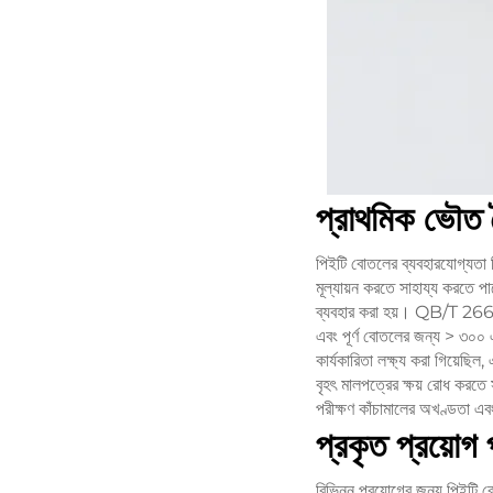
প্রাথমিক ভৌত ব
পিইটি বোতলের ব্যবহারযোগ্যতা ন
মূল্যায়ন করতে সাহায্য করতে পা
ব্যবহার করা হয়। QB/T 2665
এবং পূর্ণ বোতলের জন্য > ৩০০ 
কার্যকারিতা লক্ষ্য করা গিয়েছি
বৃহৎ মালপত্রের ক্ষয় রোধ করতে
পরীক্ষণ কাঁচামালের অখণ্ডতা এব
প্রকৃত প্রয়োগ
বিভিন্ন প্রয়োগের জন্য পিইটি ব