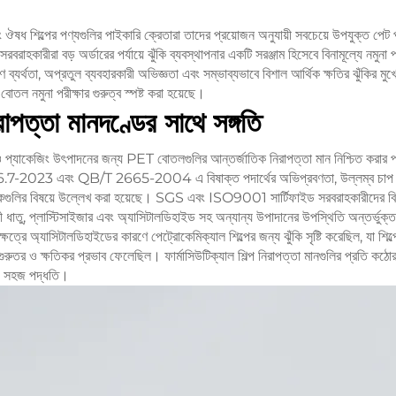
 এবং ঔষধ শিল্পের পণ্যগুলির পাইকারি ক্রেতারা তাদের প্রয়োজন অনুযায়ী সবচেয়ে উপযুক্ত পে
ে সরবরাহকারীরা বড় অর্ডারের পর্যায়ে ঝুঁকি ব্যবস্থাপনার একটি সরঞ্জাম হিসেবে বিনামূল্যে নমুন
 ব্যর্থতা, অপ্রতুল ব্যবহারকারী অভিজ্ঞতা এবং সম্ভাব্যভাবে বিশাল আর্থিক ক্ষতির ঝুঁকির মু
োতল নমুনা পরীক্ষার গুরুত্ব স্পষ্ট করা হয়েছে।
াপত্তা মানদণ্ডের সাথে সঙ্গতি
্শ ও প্যাকেজিং উৎপাদনের জন্য PET বোতলগুলির আন্তর্জাতিক নিরাপত্তা মান নিশ্চিত করার প
7-2023 এবং QB/T 2665-2004 এ বিষাক্ত পদার্থের অভিপ্রবণতা, উল্লম্ব চাপ প্
লির বিষয়ে উল্লেখ করা হয়েছে। SGS এবং ISO9001 সার্টিফাইড সরবরাহকারীদের বিনামূ
রী ধাতু, প্লাস্টিসাইজার এবং অ্যাসিটালডিহাইড সহ অন্যান্য উপাদানের উপস্থিতি অন্তর্ভুক
েত্রে অ্যাসিটালডিহাইডের কারণে পেট্রোকেমিক্যাল শিল্পের জন্য ঝুঁকি সৃষ্টি করেছিল, যা শিল
পর গুরুতর ও ক্ষতিকর প্রভাব ফেলেছিল। ফার্মাসিউটিক্যাল শিল্প নিরাপত্তা মানগুলির প্রতি ক
়ে সহজ পদ্ধতি।