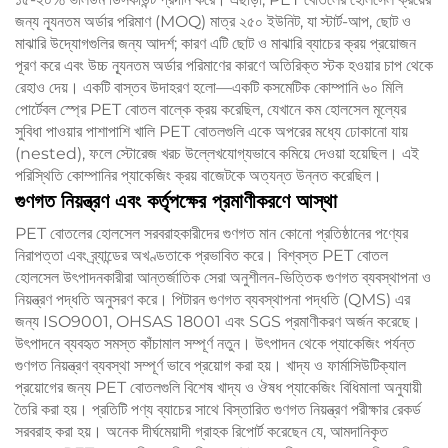
জন্য ন্যূনতম অর্ডার পরিমাণ (MOQ) মাত্র ২৫০ ইউনিট, যা স্টার্ট-আপ, ছোট ও
মাঝারি উদ্যোগগুলির জন্য আদর্শ; কারণ এটি ছোট ও মাঝারি ব্যাচের ক্রয় প্রয়োজন
পূরণ করে এবং উচ্চ ন্যূনতম অর্ডার পরিমাণের কারণে অতিরিক্ত স্টক হওয়ার চাপ থেকে
রেহাও দেয়। একটি বাস্তব উদাহরণ হলো—একটি কসমেটিক কোম্পানি ৬০ মিলি
পোর্টেবল স্প্রে PET বোতল বাল্কে ক্রয় করেছিল, যেখানে কম হোলসেল মূল্যের
সুবিধা পাওয়ার পাশাপাশি খালি PET বোতলগুলি একে অপরের মধ্যে ঢোকানো যায়
(nested), ফলে স্টোরেজ খরচ উল্লেখযোগ্যভাবে কমিয়ে দেওয়া হয়েছিল। এই
পরিস্থিতি কোম্পানির প্যাকেজিং ক্রয় বাজেটকে অত্যন্ত উন্নত করেছিল।
গুণগত নিয়ন্ত্রণ এবং কর্তৃপক্ষের প্রমাণীকরণে আস্থা
PET বোতলের হোলসেল সরবরাহকারীদের গুণগত মান কোনো প্রতিষ্ঠানের পণ্যের
নিরাপত্তা এবং ব্র্যান্ডের অখণ্ডতাকে প্রভাবিত করে। বিশ্বস্ত PET বোতল
হোলসেল উৎপাদনকারীরা আন্তর্জাতিক সেরা অনুশীলন-ভিত্তিক গুণগত ব্যবস্থাপনা ও
নিয়ন্ত্রণ পদ্ধতি অনুসরণ করে। পিটারন গুণগত ব্যবস্থাপনা পদ্ধতি (QMS) এর
জন্য ISO9001, OHSAS 18001 এবং SGS প্রমাণীকরণ অর্জন করেছে।
উৎপাদনে ব্যবহৃত সমস্ত কাঁচামাল সম্পূর্ণ নতুন। উৎপাদন থেকে প্যাকেজিং পর্যন্ত
গুণগত নিয়ন্ত্রণ ব্যবস্থা সম্পূর্ণ ভাবে প্রয়োগ করা হয়। খাদ্য ও ফার্মাসিউটিক্যাল
প্রয়োগের জন্য PET বোতলগুলি বিশেষ খাদ্য ও ঔষধ প্যাকেজিং বিধিমালা অনুযায়ী
তৈরি করা হয়। প্রতিটি পণ্য ব্যাচের সাথে বিস্তারিত গুণগত নিয়ন্ত্রণ পরীক্ষার রেকর্ড
সরবরাহ করা হয়। অনেক দীর্ঘমেয়াদী গ্রাহক রিপোর্ট করেছেন যে, আমদানিকৃত