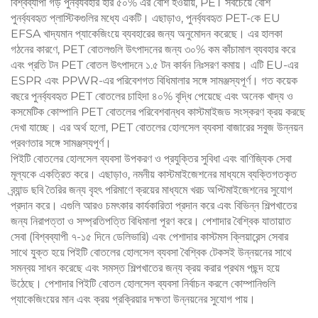
বিশ্বব্যাপী গড় পুনর্ব্যবহার হার ৫০% এর বেশি হওয়ায়, PET সবচেয়ে বেশি
পুনর্ব্যবহৃত প্লাস্টিকগুলির মধ্যে একটি। এছাড়াও, পুনর্ব্যবহৃত PET-কে EU
EFSA খাদ্যমান প্যাকেজিংয়ে ব্যবহারের জন্য অনুমোদন করেছে। এর হালকা
গঠনের কারণে, PET বোতলগুলি উৎপাদনের জন্য ৩০% কম কাঁচামাল ব্যবহার করে
এবং প্রতি টন PET বোতল উৎপাদনে ১.৫ টন কার্বন নিঃসরণ কমায়। এটি EU-এর
ESPR এবং PPWR-এর পরিবেশগত বিধিমালার সঙ্গে সামঞ্জস্যপূর্ণ। গত কয়েক
বছরে পুনর্ব্যবহৃত PET বোতলের চাহিদা ৪০% বৃদ্ধি পেয়েছে এবং অনেক খাদ্য ও
কসমেটিক কোম্পানি PET বোতলের পরিবেশবান্ধব কাস্টমাইজড সংস্করণ ক্রয় করছে
দেখা যাচ্ছে। এর অর্থ হলো, PET বোতলের হোলসেল ব্যবসা বাজারের সবুজ উন্নয়ন
প্রবণতার সঙ্গে সামঞ্জস্যপূর্ণ।
পিইটি বোতলের হোলসেল ব্যবসা উপকরণ ও প্রযুক্তির সুবিধা এবং বাণিজ্যিক সেবা
মূল্যকে একত্রিত করে। এছাড়াও, নমনীয় কাস্টমাইজেশনের মাধ্যমে ব্যক্তিগতকৃত
ব্র্যান্ড ছবি তৈরির জন্য বৃহৎ পরিমাণে ক্রয়ের মাধ্যমে খরচ অপ্টিমাইজেশনের সুযোগ
প্রদান করে। এগুলি আরও চমৎকার কার্যকারিতা প্রদান করে এবং বিভিন্ন শিল্পখাতের
জন্য নিরাপত্তা ও সম্প্রতিপত্তি বিধিমালা পূরণ করে। পেশাদার বৈশ্বিক যাতায়াত
সেবা (বিশ্বব্যাপী ৭-১৫ দিনে ডেলিভারি) এবং পেশাদার কাস্টমস ক্লিয়ারেন্স সেবার
সাথে যুক্ত হয়ে পিইটি বোতলের হোলসেল ব্যবসা বৈশ্বিক টেকসই উন্নয়নের সাথে
সমন্বয় সাধন করেছে এবং সমস্ত শিল্পখাতের জন্য ক্রয় করার প্রথম পছন্দ হয়ে
উঠেছে। পেশাদার পিইটি বোতল হোলসেল ব্যবসা নির্বাচন করলে কোম্পানিগুলি
প্যাকেজিংয়ের মান এবং ক্রয় প্রক্রিয়ার দক্ষতা উন্নয়নের সুযোগ পায়।