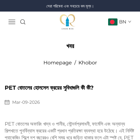
সেরা পরিষেবা এবং সবচেয়ে কম মূল্য।
BN
খবর
Homepage
/
Khobor
PET বোতলের হোলসেল ক্রয়ের সুবিধাগুলি কী কী?
Mar-09-2026
PET বোতলের অফারিং খাদ্য ও পানীয়, সৌন্দর্যপ্রসাধনী, ফার্মেসি এবং অন্যান্য
শিল্পখাতে পুনর্বিন্যাস ক্রয়ের একটি প্রধান প্রতিরক্ষা ব্যবস্থা হয়ে উঠেছে। এই নির্দিষ্ট
প্যাকেজিং শিল্পে দশ বছরেরও বেশি সময় ধরে জড়িত থাকার ফলে এটা স্পষ্ট যে, PET