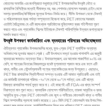
বোতলের অফারিং-এর জনপ্রিয়তা শুধুমাত্র PET উপকরণগুলির উৎকৃষ্ট ভৌত ও
রাসায়নিক বৈশিষ্ট্যের মধ্যেই সীমাবদ্ধ নয়, বরং পেশাদার হোলসেল সরবরাহ চেইন থেকে
সমগ্র ব্যবসায়িক/বাণিজ্যিক মূল্যের উপরও নির্ভর করে। সীলিং উপকরণ থেকে টেকসই
ও পরিবেশবান্ধব ক্রয় পর্যন্ত সম্পৃক্ততা বিবেচনা করে, PET বোতলের সরবরাহ
এতটাই বৈচিত্র্যময় যে এটি বহুসংখ্যক প্রতিষ্ঠানের যুক্তিসঙ্গত ক্রয় গতিশীলতা পূরণ
করতে পারে এবং প্যাকেজিং শিল্পের ইতিবাচক টেকসই পারিপার্শ্বিক উন্নয়ন রূপান্তরকে
সমর্থন করতে পারে।
উৎকৃষ্ট উপকরণ কার্যকারিতা এবং ব্যবহারের পরিসরের অভিযোজ্যতা
ঐতিহ্যগত প্যাকেজিং উপকরণগুলির মধ্যে, ফুড-গ্রেড PET প্লাস্টিক অন্যান্য
অধিকাংশের তুলনায় বহুগুণে শ্রেষ্ঠ। এটি উৎপাদনে সস্তা হওয়ার পাশাপাশি এর বহুমুখী
ব্যবহারের ক্ষমতাও অত্যন্ত উচ্চ। উদাহরণস্বরূপ, এর আলোক পারদর্শিতা ৯০% এর
বেশি, যা পাত্রের ভিতরের বিষয়বস্তুর যথেষ্ট দৃশ্যমানতা প্রদান করে এবং ফলে এটি
খাদ্য, পানীয় এবং সৌন্দর্যপ্রসাধনী পণ্যের প্যাকেজিংয়ের জন্য উপযুক্ত। এছাড়াও,
PET উচ্চ রাসায়নিক স্থিতিশীলতা সম্পন্ন হওয়ায় এটি আঘাত প্রতিরোধী এবং তাই
এর কার্যকরী তাপমাত্রা পরিসর −৭০°সে থেকে ৬০°সে পর্যন্ত; এবং এটি খাদ্যে
বিষাক্ত রাসায়নিক পদার্থ মুক্ত করে না। এই কারণেই এটি FDA-এর খাদ্য সংস্পর্শ
নিরাপত্তা মান পূরণ করে। ব্যবহারিক হোলসেল পরিস্থিতিতে, তারকা আকৃতির ও হৃদয়
আকৃতির ফুড-গ্রেড PET বোতলগুলি এবং জুস ও পানীয়ের বোতলগুলি খাদ্য ও পানীয়
শিল্পে সম্পাদকীয় প্রশংসা অর্জন করেছে। ১৫০ মিলি PET বোতলগুলি যার উপর শিশু-
প্রমাণ স্ক্রু ক্যাপ রয়েছে, ফার্মাসিউটিক্যাল শিল্পে বৃহৎ পরিমাণে PET বোতল ক্রয়ের