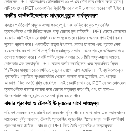
হোলসেল PET বোতলগুলির ডেলিভারিতে ৯৯% এর বেশি হারে কোনো ক্ষতি হয়নি।
এটি হোলসেল PET বোতলগুলির স্থিতিশীলতা এবং উচ্চ গুণগত মানের স্পষ্ট ইঙ্গিত।
নমনীয় কাস্টমাইজেশনের মাধ্যমে ব্র্যান্ড পার্থক্যকরণ
বাজারে প্রতিযোগিতামূলক হওয়া গুরুত্বপূর্ণ, এবং ব্যক্তিগতকৃত প্যাকেজিং
ব্যবসাগুলিকে একটি নিশ্চিত স্থান গড়ে তোলার মূল চাবিকাঠি। PET বোতল হোলসেল
ব্যবসায় কাস্টমাইজড সেবাগুলি ব্যবসাগুলিকে তাদের নিজস্ব অনন্য পণ্য তৈরি করার
সুযোগ প্রদান করে। একচেটিয়া মাত্রা উৎপাদন, লোগো ছাপানো এবং গ্রাহক সেবা
ব্যবস্থাপকদের পাশাপাশি সম্পূর্ণ প্রক্রিয়াজুড়ে সমর্থন—এসব গ্রাহক অভিজ্ঞতা গড়ে
তোলায় সহায়তা করে। একটি পানীয় ব্র্যান্ড একবার ৩০০ মিলি খাদ্য-মানের সমতল,
গোলাকার এবং হৃদয়াকৃতি PET বোতল অর্ডার করেছিলেন, এবং স্বয়ংক্রিয় স্ক্রিন
প্রিন্টিংয়ের মাধ্যমে বোতলগুলিতে ব্র্যান্ডের লোগো ছাপা হয়েছিল। এই ব্যক্তিগতকৃত
প্যাকেজিং পণ্যটিকে সুপারমার্কেটের শেলফে আলাদা করে তুলেছিল, এবং পণ্যের
আকর্ষণ শক্তি ৩০% বৃদ্ধি পেয়েছিল। এই কেসটি দেখায় যে, PET বোতল হোলসেল
ব্যবসাগুলিকে বাজারে আলাদা করে তোলার সম্ভাব্য কারণ কী, এবং তা হলো—
উদ্যোগগুলি তাদের ব্র্যান্ড সচেতনতা বৃদ্ধি করতে পারে।
বাজার প্রবণতা ও টেকসই উন্নয়নের সাথে সামঞ্জস্য
পরিবেশ সংরক্ষণের প্রয়োজনীয়তা ক্রমাগত বৃদ্ধি পাওয়ার সাথে সাথে এবং ভোক্তাদের
সচেতনতা বৃদ্ধি পাওয়ায়, টেকসই প্যাকেজিং প্যাকেজিং শিল্পের জন্য একটি অপরিহার্য
প্রবণতা হয়ে উঠেছে—যার মধ্যে PET দিয়ে তৈরি প্যাকেজিংও অন্তর্ভুক্ত।