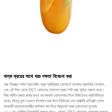
বাল্ক ক্রয়ের সাথে খরচ দক্ষতা বিবেচনা করা
খরচ নিয়ন্ত্রণ সর্বদা প্যাকেজিং ক্রয় প্রক্রিয়ায় যেকোনো ব্যবসার প্রাথমিক ফোকাস,
এবং এই দিক থেকে PET বোতলের হোলসেল ক্রয় স্পষ্ট খরচ সুবিধা প্রদান করে।
নিজ মার্জিন বজায় রাখার জন্য অনেকগুলি হোলসেলার উৎস নির্মাতাদের প্রতিনিধিত্ব
করেন, কিন্তু বৃহৎ স্কেলে উৎপাদন করা উৎস নির্মাতারা এবং ফ্যাক্টরি ডাইরেক্ট সেলস
কয়েকটি মধ্যস্থতাকারীর মার্কআপ বাদ দিয়ে স্ট্যান্ডার্ড ক্রয় চ্যানেলের তুলনায়
১৫-২০% ভলিউম ডিসকাউন্ট প্রদান করে। এছাড়া, PET বোতলের হোলসেল ক্রয়ের