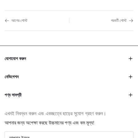
আগের পোস্ট
পরবর্তী পোস্ট
যোগাযোগ করুন
নেভিগেশন
পণ্য সামগ্রী
এখনই নিবন্ধন করুন এবং একচ্ছত্বে ছাড়ের সুযোগ গ্রহণ করুন।
আপনার জন্য অপেক্ষা করছে উচ্চমানের পণ্য এবং কম মূল্য!
আপনার ইমেল