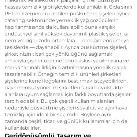
mekanik ve elektronik parçalar için endüstriyel
hassas temizlik gibi işlevlerde kullanılabilir. Gıda sınıfı
PET malzemeden üretilen püskürtme şişeleri ayrıca
catering sektöründe yemeklik yağ çözücülerin
hazırlanmasında da kullanılabilir; buna karşılık
endüstriyel sınıf yüksek dayanımlı plastik şişeler, ısı,
nem ve diğer zorlu ortamlara — örneğin endüstriyel
tesislerde — dayanabilir. Ayrıca püskürtme şişeleri,
şirketinizin ticari çok yönlülüğünü sağlamak
amacıyla şişeler üzerine logo baskısı yapılmasına ve
marka tanınabilirliğinin artırılmasına yönelik olarak
tasarlanabilir. Örneğin temizlik ürünleri şirketleri
şişelerine kendi logolarını bastırmak isteyebilirken,
gayrimenkul yönetim şirketleri farklı büyüklükte
alanlara uyum sağlamak için farklı boyutlarda şişeler
tercih edebilir. Bu çok çeşitli kullanım alanları
nedeniyle püskürtme şişeleri seyahat ve açık hava
temizliği için ideal bir seçimdir. Böylece aynı
zamanda çeşitli ticari ve günlük kullanımlar için de
kullanılabilirler.
Geridönüşümlü Tasarım ve