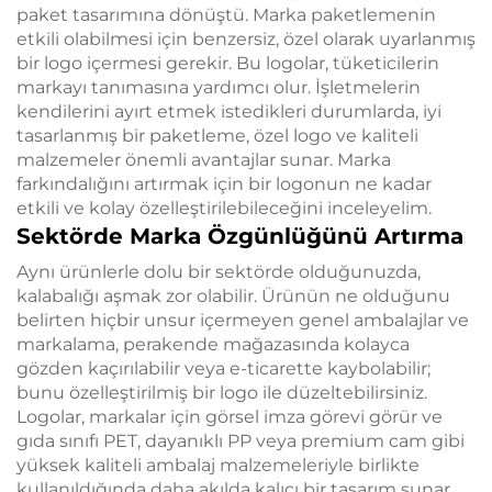
paket tasarımına dönüştü. Marka paketlemenin
etkili olabilmesi için benzersiz, özel olarak uyarlanmış
bir logo içermesi gerekir. Bu logolar, tüketicilerin
markayı tanımasına yardımcı olur. İşletmelerin
kendilerini ayırt etmek istedikleri durumlarda, iyi
tasarlanmış bir paketleme, özel logo ve kaliteli
malzemeler önemli avantajlar sunar. Marka
farkındalığını artırmak için bir logonun ne kadar
etkili ve kolay özelleştirilebileceğini inceleyelim.
Sektörde Marka Özgünlüğünü Artırma
Aynı ürünlerle dolu bir sektörde olduğunuzda,
kalabalığı aşmak zor olabilir. Ürünün ne olduğunu
belirten hiçbir unsur içermeyen genel ambalajlar ve
markalama, perakende mağazasında kolayca
gözden kaçırılabilir veya e-ticarette kaybolabilir;
bunu özelleştirilmiş bir logo ile düzeltebilirsiniz.
Logolar, markalar için görsel imza görevi görür ve
gıda sınıfı PET, dayanıklı PP veya premium cam gibi
yüksek kaliteli ambalaj malzemeleriyle birlikte
kullanıldığında daha akılda kalıcı bir tasarım sunar.