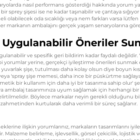
yolarda nasıl performans gösterdiği hakkında yorum ya
 sprey şişesi ise ne kadar taşınabilir ve çantaya sığıy
li olabilecek oda sıcaklığı veya nem farkları varsa lütfen 
giler markanın ambalajını gerçek yaşam senaryolarına gör
Uygulanabilir Öneriler Su
gulanabilir ve spesifik geri bildirim kadar faydalı değildir.
bi yorumlar yerine, gerçekçi iyileştirme önerileri sunmak d
z yuvarlak şişe, tutulması daha kolay olsun diye boyun kı
' veya 'spray şişe memesi, daha ince bir püskürtme sağlay
etik bir kullanım için daha iyi bir tasarıma sahip olur' şek
a ambalaj tasarımınıza uyum sağlamak için herhangi bir d
rtilmelidir. Böylece markalar neyin gerekli olduğunu bili
hmetinden kurtularak daha verimli bir süreç sağlanır.
klerine ilişkin yorumlarınız, markaların tasarımlarını iyil
 Malzeme belirleme, işlevsellik, görsel çekicilik, lojistik 