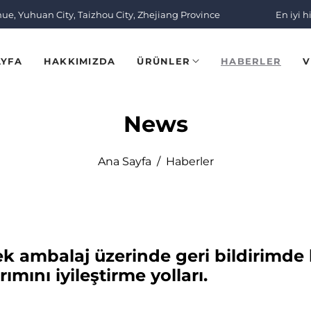
nue, Yuhuan City, Taizhou City, Zhejiang Province
En iyi h
AYFA
HAKKIMIZDA
ÜRÜNLER
HABERLER
V
News
Ana Sayfa
/
Haberler
ek ambalaj üzerinde geri bildirimde
ımını iyileştirme yolları.