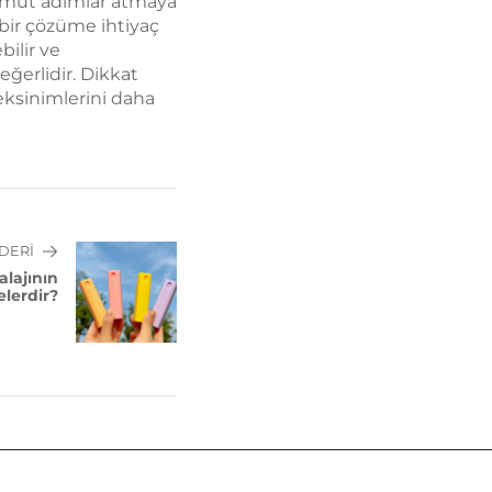
 somut adımlar atmaya
 bir çözüme ihtiyaç
bilir ve
ğerlidir. Dikkat
reksinimlerini daha
DERI
lajının
elerdir?