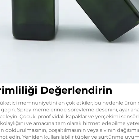
rimliliği Değerlendirin
üketici memnuniyetini en çok etkiler; bu nedenle ürün ö
 geçin. Sprey memelerinde spreyleme desenini, ayarlanabi
celeyin. Çocuk-proof vidalı kapaklar ve yerçekimi sensörl
 kolaylığını ve amacına tam olarak hizmet edebilme yete
in doldurulmasının, boşaltılmasının veya sıvının dağıtımı
ot edin. Yeniden kullanılabilir tüpler ve sürtünme uyuml