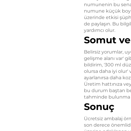
numunenin bu senar
numune küçük boy bir
üzerinde etkisi şüphe
de paylaşın. Bu bil
yardımcı olur.
Somut ve 
Belirsiz yorumlar, uy
gelişme alanı var' gi
bildirim, '300 ml dü
olursa daha iyi olur
ayarlanırsa daha kozm
Üretim hattınıza vey
bu durum baştan beli
tahminde bulunma za
Sonuç
Ücretsiz ambalaj örne
son derece önemlidir.