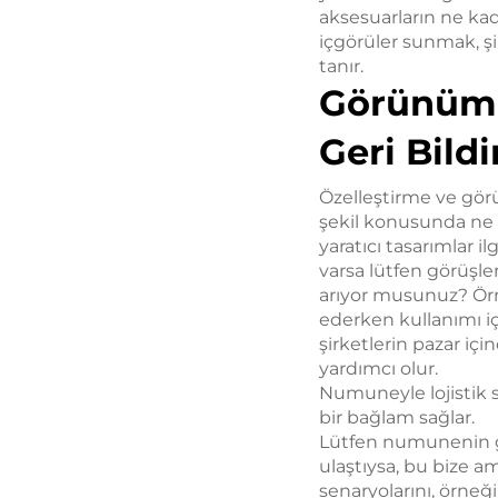
aksesuarların ne kada
içgörüler sunmak, şi
tanır.
Görünüm v
Geri Bild
Özelleştirme ve gör
şekil konusunda ne 
yaratıcı tasarımlar i
varsa lütfen görüşleri
arıyor musunuz? Örn
ederken kullanımı iç
şirketlerin pazar i
yardımcı olur.
Numuneyle lojistik s
bir bağlam sağlar.
Lütfen numunenin güv
ulaştıysa, bu bize 
senaryolarını, örneğ