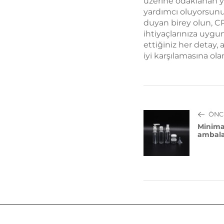
üzerine odaklanan yo
yardımcı oluyorsunuz
duyan birey olun, CR 
ihtiyaçlarınıza uygu
ettiğiniz her detay,
iyi karşılamasına ola
ÖNC
Minima
ambala