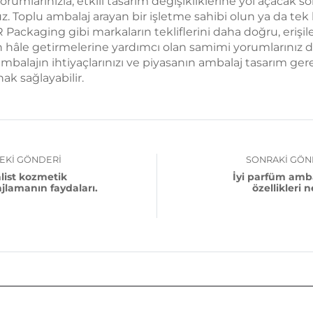
rumlarınızla, etkili tasarım değişikliklerine yol açacak
. Toplu ambalaj arayan bir işletme sahibi olun ya da tek
Packaging gibi markaların tekliflerini daha doğru, erişile
n hâle getirmelerine yardımcı olan samimi yorumlarınız de
 ambalajın ihtiyaçlarınızı ve piyasanın ambalaj tasarım ge
nak sağlayabilir.
EKI GÖNDERI
SONRAKI GÖN
list kozmetik
İyi parfüm amba
jlamanın faydaları.
özellikleri n