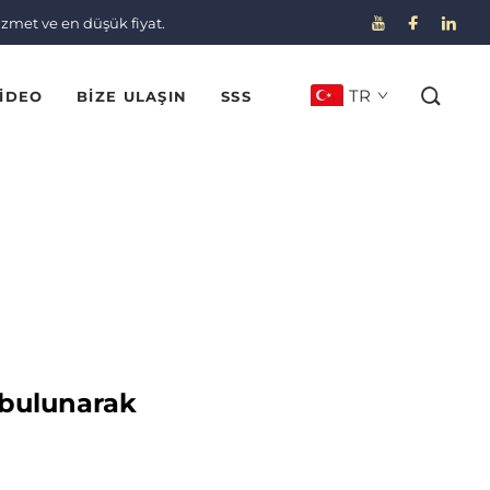
izmet ve en düşük fiyat.
TR
IDEO
BIZE ULAŞIN
SSS
 bulunarak