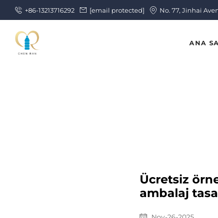
+86-13213716292
[email protected]
No. 77, Jinhai Ave
ANA S
Ücretsiz örn
ambalaj tasar
Nov-26-2025