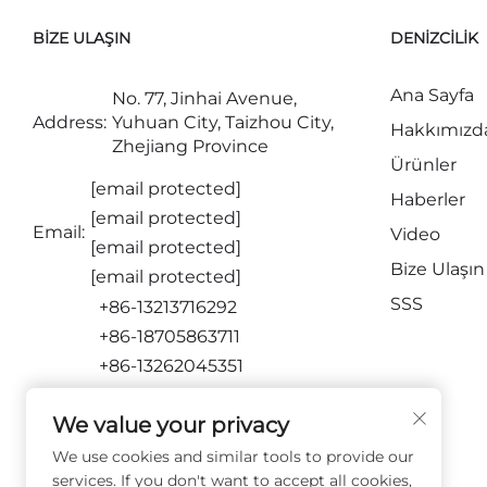
BIZE ULAŞIN
DENIZCILIK
Ana Sayfa
No. 77, Jinhai Avenue,
Address:
Yuhuan City, Taizhou City,
Hakkımızd
Zhejiang Province
Ürünler
[email protected]
Haberler
[email protected]
Email:
Video
[email protected]
Bize Ulaşın
[email protected]
SSS
+86-13213716292
+86-18705863711
+86-13262045351
+86-15716651873
We value your privacy
BIZI TAKIP EDIN
We use cookies and similar tools to provide our
services. If you don't want to accept all cookies,