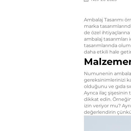
Ambalaj Tasarımı örn
marka tasarımlarında 
de özel ihtiyaçların
ambalaj tasarımları i
tasarımlarında oluml
daha etkili hale get
Malzemen
Numunenin ambalajı 
gereksinimlerinizi k
olduğunu ve gıda s
Ayrıca ilaç şişesinin
dikkat edin. Örneği
izin veriyor mu? Ayr
değerlendirin çünkü 