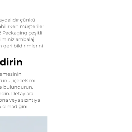
aydalıdır çünkü
abilirken müşteriler
R Packaging çeşitli
iriminiz ambalaj
geri bildirimlerini
dirin
zemesinin
ürünü, içecek mi
de bulundurun.
 edin. Detaylara
na veya sızıntıya
p olmadığını