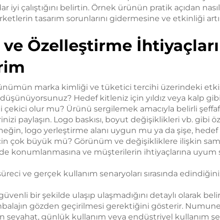
r iyi çalıştığını belirtin. Örnek ürünün pratik açıdan nasıl
rketlerin tasarım sorunlarını gidermesine ve etkinliği ar
e Özelleştirme İhtiyaçların
irim
ünümün marka kimliği ve tüketici tercihi üzerindeki etk
düşünüyorsunuz? Hedef kitleniz için yıldız veya kalp gib
lgi çekici olur mu? Ürünü sergilemek amacıyla belirli şeffa
nizi paylaşın. Logo baskısı, boyut değişiklikleri vb. gibi öz
eğin, logo yerleştirme alanı uygun mu ya da şişe, hedef 
in çok büyük mü? Görünüm ve değişikliklere ilişkin samim
çinde konumlanmasına ve müşterilerin ihtiyaçlarına uyum
üreci ve gerçek kullanım senaryoları sırasında edindiğin
enli bir şekilde ulaşıp ulaşmadığını detaylı olarak belirt
ambalajın gözden geçirilmesi gerektiğini gösterir. Numun
in seyahat, günlük kullanım veya endüstriyel kullanım şek