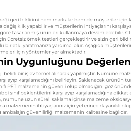
eği geri bildirimi hem markalar hem de müşteriler için f
değişiklik yapabilir ve müşterilerin ihtiyaçlarını karşılay
a göre tasarlanmış ürünleri kullanmaya devam edebilir. C
çin ücretsiz örnek testleri gerçekleştirir ve sizin geri bild
u bir etki yaratmanıza yardımcı olur. Aşağıda müşterilerin 
irmeleri için yöntemler yer almaktadır.
in Uygunluğunu Değerlen
belirli bir işlev temel alınarak yapılmıştır. Numune mal
arşılayıp karşılamadığını belirleyin. Saklanacak ürünün t
ınıfı PET malzemenin güvenli olup olmadığını göz önün
 tıbbi sınıf beklentilerini karşılayıp karşılamadığına dikkat
n, numune uzun süreli saklama içinse malzeme oksidasyo
ıca malzemenin ihtiyaçlarınız için yeterince dayanıklı olu
ambalajın güvenilirliği malzemenin kalitesine bağlıdır.