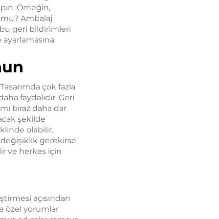
pın. Örneğin,
or mu? Ambalaj
bu geri bildirimleri
e ayarlamasına
nun
 'Tasarımda çok fazla
aha faydalıdır. Geri
smı biraz daha dar
acak şekilde
linde olabilir.
eğişiklik gerekirse,
r ve herkes için
eştirmesi açısından
ve özel yorumlar