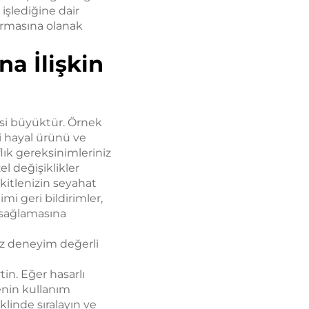
 işlediğine dair
tırmasına olanak
a İlişkin
isi büyüktür. Örnek
i hayal ürünü ve
flık gereksinimleriniz
el değişiklikler
kitlenizin seyahat
i geri bildirimler,
 sağlamasına
iz deneyim değerli
in. Eğer hasarlı
enin kullanım
linde sıralayın ve