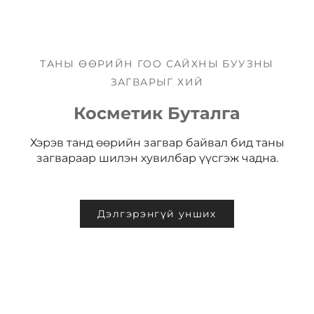
ТАНЫ ӨӨРИЙН ГОО САЙХНЫ БУУЗНЫ
ЗАГВАРЫГ ХИЙ
Косметик Буталга
Хэрэв танд өөрийн загвар байвал бид таны
загвараар шилэн хувилбар үүсгэж чадна.
Дэлгэрэнгүй унших