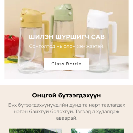
ШИЛЭН ШҮРШИГЧ САВ
Сонголтод нь олон хэмжээтэй.
Glass Bottle
Онцгой бүтээгдэхүүн
Бүх бүтээгдэхүүнүүдийн дунд та нарт таалагдах
нэгэн байхгүй болохгүй. Тэгээд л худалдаж
аваарай.