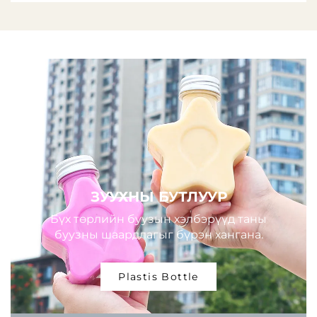
ЗУУХНЫ БУТЛУУР
Бүх төрлийн буузын хэлбэрүүд таны
буузны шаардлагыг бүрэн хангана.
Plastis Bottle