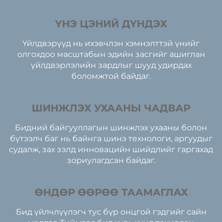
ҮНЭ ЦЭНИЙ ДҮНДЭХ
Үйлдвэрүүд нь ихэвчлэн хэмнэлттэй үнийг
олгохдоо масштабын эдийн засгийг ашиглан
үйлдвэрлэлийн зардлыг шууд удирдах
боломжтой байдаг.
ШИНЖЛЭХ УХААНЫ ЧАДВАР
Бидний байгууллагын шинжлэх ухааны болон
бүтээлч баг нь байнга шинэ технологи, аргуудыг
судалж, зах зэлд инновацийн шийдлийг гаргахад
зориулагдсан байдаг.
ӨНДӨР ӨӨРӨӨ ТААМАГЛАХ
Бид үйлчлүүлэгч тус бүр онцгой гэдгийг сайн