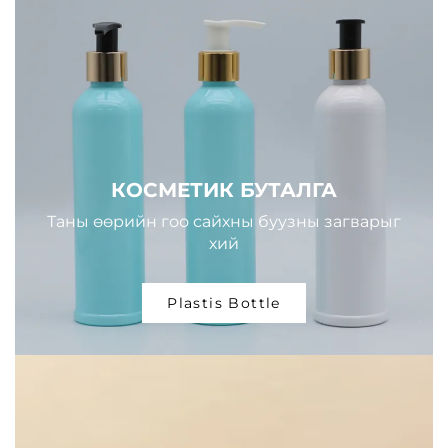
КОСМЕТИК БУТАЛГА
Таны өөрийн гоо сайхны буузны загварыг
хий
Plastis Bottle