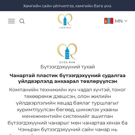
Хамгийн сайн үйлчилгээ, хамгийн бага үнэ.
MN
Бүтээгдэхүүний тухай
Чанартай пластик бүтээгдэхүүний судалгаа
үйлдвэрлэлд анхаарал төвлөрүүлсэн
Компанийн техникийн хүч чадал хүчтэй, тоног
төхөөрөмж дэвшсэн, олон жилийн
үйлдвэрлэлийн явцад баялаг туршлагыг
хуримтлуулсан бөгөөд, шинжлэх ухааны
менежментийн системийг ашиглан
бүтээгдэхүүний чанарыг мөн чанартаа хянах ба
Чэньран бүтээгдэхүүний сайн чанар нь