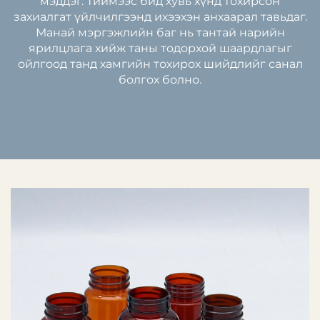
мэддэг. Тиймээс бид хувь хүнд тохирсон
захиалгат үйлчилгээнд ихээхэн анхаарал тавьдаг.
Манай мэргэжлийн баг нь тантай нарийн
ярилцлага хийж таны тодорхой шаардлагыг
ойлгоод танд хамгийн тохирох шийдлийг санал
болгох болно.