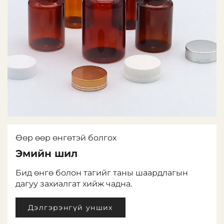
Өөр өөр өнгөтэй болгох
Эмийн шил
Бид өнгө болон тагийг таны шаардлагын
дагуу захиалгат хийж чадна.
Дэлгэрэнгүй унших