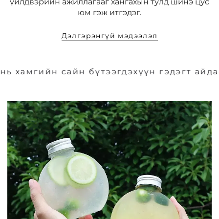
үйлдвэрийн ажиллагааг хангахын тулд шинэ цус
юм гэж итгэдэг.
Дэлгэрэнгүй мэдээлэл
гийн сайн бүтээгдэхүүн гэдэгт айдасгүй