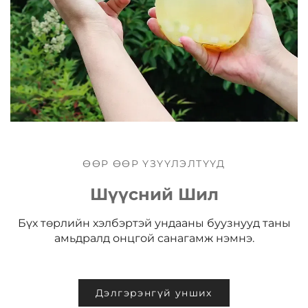
ӨӨР ӨӨР ҮЗҮҮЛЭЛТҮҮД
Шүүсний Шил
Бүх төрлийн хэлбэртэй ундааны буузнууд таны
амьдралд онцгой санагамж нэмнэ.
Дэлгэрэнгүй унших