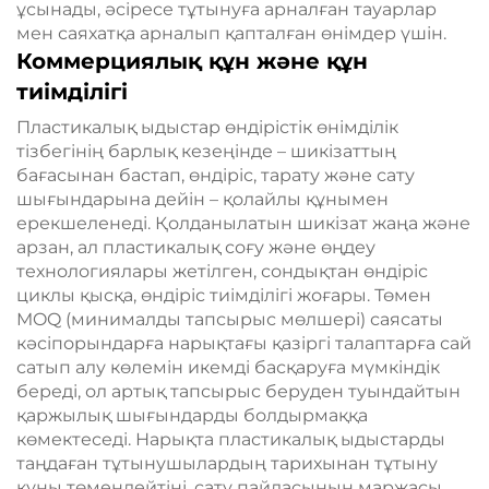
ұсынады, әсіресе тұтынуға арналған тауарлар
мен саяхатқа арналып қапталған өнімдер үшін.
Коммерциялық құн және құн
тиімділігі
Пластикалық ыдыстар өндірістік өнімділік
тізбегінің барлық кезеңінде – шикізаттың
бағасынан бастап, өндіріс, тарату және сату
шығындарына дейін – қолайлы құнымен
ерекшеленеді. Қолданылатын шикізат жаңа және
арзан, ал пластикалық соғу және өңдеу
технологиялары жетілген, сондықтан өндіріс
циклы қысқа, өндіріс тиімділігі жоғары. Төмен
MOQ (минималды тапсырыс мөлшері) саясаты
кәсіпорындарға нарықтағы қазіргі талаптарға сай
сатып алу көлемін икемді басқаруға мүмкіндік
береді, ол артық тапсырыс беруден туындайтын
қаржылық шығындарды болдырмаққа
көмектеседі. Нарықта пластикалық ыдыстарды
таңдаған тұтынушылардың тарихынан тұтыну
құны төмендейтіні, сату пайдасының маржасы