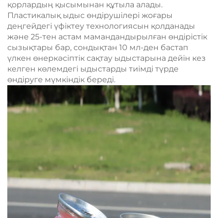
қорлардың қысымынан құтыла алады.
Пластикалық ыдыс өндірушілері жоғары
деңгейдегі үфіктеу технологиясын қолданады
және 25-тен астам мамандандырылған өндірістік
сызықтары бар, сондықтан 10 мл-ден бастап
үлкен өнеркәсіптік сақтау ыдыстарына дейін кез
келген көлемдегі ыдыстарды тиімді түрде
өндіруге мүмкіндік береді.