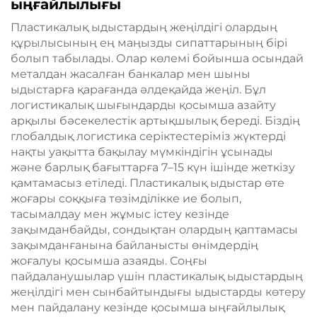
ыңғайлылығы
Пластикалық ыдыстардың жеңілдігі олардың
құрылысының ең маңызды сипаттарының бірі
болып табылады. Олар көлемі бойынша осындай
металдан жасалған банкалар мен шыны
ыдыстарға қарағанда әлдеқайда жеңіл. Бұл
логистикалық шығындарды қосымша азайту
арқылы бәсекелестік артықшылық береді. Біздің
глобалдық логистика серіктестеріміз жүктерді
нақты уақытта бақылау мүмкіндігін ұсынады
және барлық бағыттарға 7–15 күн ішінде жеткізу
қамтамасыз етіледі. Пластикалық ыдыстар өте
жоғары соққыға төзімділікке ие болып,
тасымалдау мен жұмыс істеу кезінде
зақымданбайды, сондықтан олардың қаптамасы
зақымданғанына байланысты өнімдердің
жоғалуы қосымша азаяды. Соңғы
пайдаланушылар үшін пластикалық ыдыстардың
жеңілдігі мен сынбайтындығы ыдыстарды көтеру
мен пайдалану кезінде қосымша ыңғайлылық