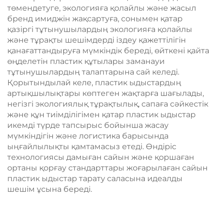
төмендетуге, экологияға қолайлы және жасыл
бренд имиджін жақсартуға, сонымен қатар
қазіргі тұтынушылардың экологияға қолайлы
және тұрақты шешімдерді іздеу қажеттілігін
қанағаттандыруға мүмкіндік береді, өйткені қайта
өңделетін пластик құтылары заманауи
тұтынушылардың талаптарына сай келеді.
Қорытындылай келе, пластик ыдыстардың
артықшылықтары көптеген жақтарға шағылады,
негізгі экологиялық тұрақтылық, сапаға сәйкестік
және құн тиімділігімен қатар пластик ыдыстар
икемді түрде тапсырыс бойынша жасау
мүмкіндігін және логистика барысында
ыңғайлылықты қамтамасыз етеді. Өндіріс
технологиясы дамыған сайын және қоршаған
ортаны қорғау стандарттары жоғарылаған сайын
пластик ыдыстар тарату саласына идеалды
шешім ұсына береді.