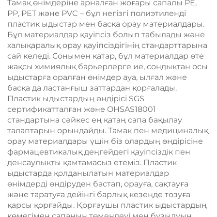
Тамақ өнімдеріне арналған жоғары сапалы PE,
PP, PET және PVC – бұл негізгі полиэтиленді
пластик ыдыстар мен басқа орау материалдары.
Бұл материалдар қауіпсіз болып табылады және
халықаралық орау қауіпсіздігінің стандарттарына
сай келеді. Сонымен қатар, бұл материалдар өте
жақсы химиялық барьерлерге ие, сондықтан осы
ыдыстарға оралған өнімдер ауа, ылғал және
басқа да ластанғыш заттардан қорғалады.
Пластик ыдыстардың өндірісі SGS
сертификатталған және OHSAS18001
стандартына сәйкес ең қатаң сапа бақылау
талаптарын орындайды. Тамақ пен медициналық
орау материалдары үшін біз олардың өндірісіне
фармацевтикалық деңгейдегі қауіпсіздік пен
денсаулықты қамтамасыз етеміз. Пластик
ыдыстарда қолданылатын материалдар
өнімдерді өндіруден бастап, орауға, сақтауға
және таратуға дейінгі барлық кезеңде тозуға
қарсы қорғайды. Қорғаушы пластик ыдыстардың
көмегімен сапаның төмендеуі мен бұзылуын