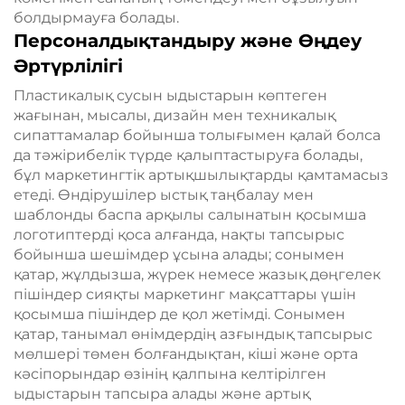
болдырмауға болады.
Персоналдықтандыру және Өңдеу
Әртүрлілігі
Пластикалық сусын ыдыстарын көптеген
жағынан, мысалы, дизайн мен техникалық
сипаттамалар бойынша толығымен қалай болса
да тәжірибелік түрде қалыптастыруға болады,
бұл маркетингтік артықшылықтарды қамтамасыз
етеді. Өндірушілер ыстық таңбалау мен
шаблонды баспа арқылы салынатын қосымша
логотиптерді қоса алғанда, нақты тапсырыс
бойынша шешімдер ұсына алады; сонымен
қатар, жұлдызша, жүрек немесе жазық дөңгелек
пішіндер сияқты маркетинг мақсаттары үшін
қосымша пішіндер де қол жетімді. Сонымен
қатар, танымал өнімдердің азғындық тапсырыс
мөлшері төмен болғандықтан, кіші және орта
кәсіпорындар өзінің қалпына келтірілген
ыдыстарын тапсыра алады және артық