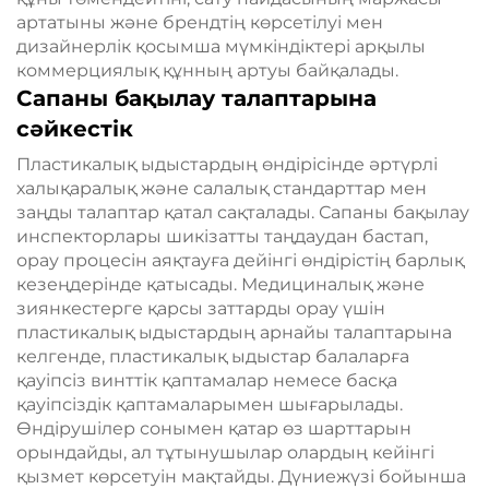
артатыны және брендтің көрсетілуі мен
дизайнерлік қосымша мүмкіндіктері арқылы
коммерциялық құнның артуы байқалады.
Сапаны бақылау талаптарына
сәйкестік
Пластикалық ыдыстардың өндірісінде әртүрлі
халықаралық және салалық стандарттар мен
заңды талаптар қатал сақталады. Сапаны бақылау
инспекторлары шикізатты таңдаудан бастап,
орау процесін аяқтауға дейінгі өндірістің барлық
кезеңдерінде қатысады. Медициналық және
зиянкестерге қарсы заттарды орау үшін
пластикалық ыдыстардың арнайы талаптарына
келгенде, пластикалық ыдыстар балаларға
қауіпсіз винттік қаптамалар немесе басқа
қауіпсіздік қаптамаларымен шығарылады.
Өндірушілер сонымен қатар өз шарттарын
орындайды, ал тұтынушылар олардың кейінгі
қызмет көрсетуін мақтайды. Дүниежүзі бойынша