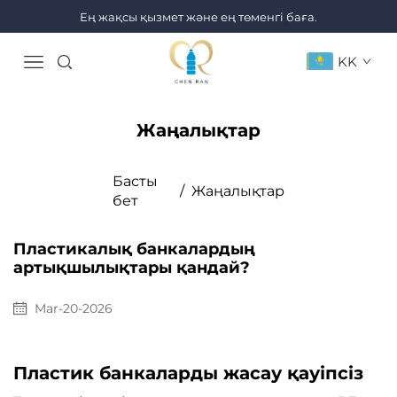
Ең жақсы қызмет және ең төменгі баға.
KK
Жаңалықтар
Басты
/
Жаңалықтар
бет
Пластикалық банкалардың
артықшылықтары қандай?
Mar-20-2026
Пластик банкаларды жасау қауіпсіз