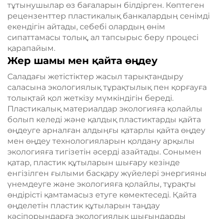
тұтынушылар өз бағаларын білдірген. Көптеген
рецензенттер пластикалық банкалардың сенімді
екендігін айтады, себебі олардың өнім
сипаттамасы толық, ал тапсырыс беру процесі
қарапайым.
Жер шамы мен қайта өңдеу
Саладағы жетістіктер жасыл тарықтандыру
саласына экологиялық тұрақтылық пен қорғауға
толықтай қол жеткізу мүмкіндігін береді.
Пластикалық материалдар экологияға қолайлы
болып келеді және қалдық пластиктарды қайта
өңдеуге арналған алдыңғы қатарлы қайта өңдеу
мен өңдеу технологияларын қолдану арқылы
экологияға тигізетін әсерді азайтады. Сонымен
қатар, пластик құтыларын шығару кезінде
енгізілген ғылыми басқару жүйелері энергияны
үнемдеуге және экологияға қолайлы, тұрақты
өндірісті қамтамасыз етуге көмектеседі. Қайта
өңделетін пластик құтыларын таңдау
кәсіпорындарға экологиялық шығындарды