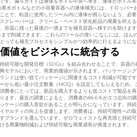
です。漏斗ガイドは液体をボトル中央へ導き、液体がボトル本
lの香水ボトルなどの小容量容器への液体補充には、ドロッパー
ことで、転送に使用したツール内に液体が残らないよう、必要
スクレーパーは、クリーム・ペースト状化粧品の廃棄を抑える
、容器に残った最後の一滴までを補充容器へ移すのを助けます
％まで削減できます。これらのツールの使いこなしには、ほん
とっても補充プロセスをシンプルかつ効率的に行えるようにな
な価値をビジネスに統合する
持続可能な開発目標（SDGs）を組み合わせることで、容器の
興モデルにおいて、商業的価値が示されます。パッケージング
ランドは使い捨てパッケージに関連するコスト削減が可能です
ーから低い最小注文数量（MOQ）を設定してもらえるため、
消費者にとっては、新品を購入するよりも低コストで製品を再
ります。最近の調査によると、消費者の86.6％がエコ志向の
ッケージの購入意欲があることが明らかになっています。持続
イヤルティの向上を促進します。消費者は、持続可能性への取
すブランドを選んでいます。ゼロウェイストな再充填と持続可
ける廃棄物削減および持続可能な商業成長が推進されます。