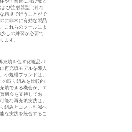
体や作業台に飛び散る
および注射器型（針な
な精度で行うことがで
のに非常に有効な製品
。これらのツールによ
の少しの練習が必要で
ります。
再充填を促す化粧品パ
に再充填モデルを導入
。小規模ブランドは、
この取り組みを比較的
充填できる機会が、エ
購買機会を支持してお
可能な再充填実践は、
り組みとコスト削減へ
能な実践を統合するこ