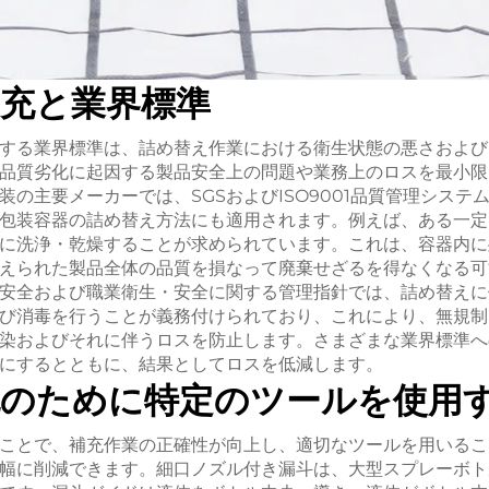
充と業界標準
する業界標準は、詰め替え作業における衛生状態の悪さおよび
品質劣化に起因する製品安全上の問題や業務上のロスを最小限
装の主要メーカーでは、SGSおよびISO9001品質管理システ
包装容器の詰め替え方法にも適用されます。例えば、ある一定
に洗浄・乾燥することが求められています。これは、容器内に
えられた製品全体の品質を損なって廃棄せざるを得なくなる可
安全および職業衛生・安全に関する管理指針では、詰め替えに
び消毒を行うことが義務付けられており、これにより、無規制
染およびそれに伴うロスを防止します。さまざまな業界標準へ
にするとともに、結果としてロスを低減します。
充のために特定のツールを使用
ことで、補充作業の正確性が向上し、適切なツールを用いるこ
幅に削減できます。細口ノズル付き漏斗は、大型スプレーボト