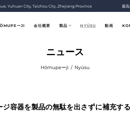
nue, Yuhuan City, Taizhou City, Zhejiang Province
最高
ŌMUPEーJI
会社概要
製品
NYŪSU
動画
KO
ニュース
Hōmupeーji
/
Nyūsu
ージ容器を製品の無駄を出さずに補充す