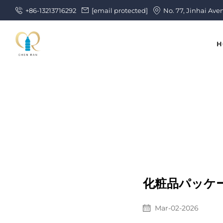
+86-13213716292
[email protected]
No. 77, Jinhai Ave
H
化粧品パッケ
Mar-02-2026