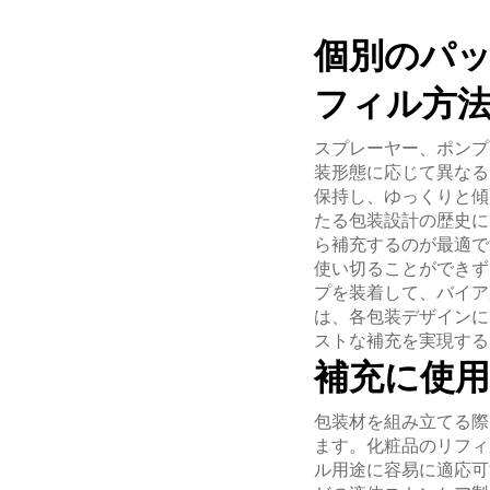
個別のパ
フィル方
スプレーヤー、ポンプ
装形態に応じて異なる
保持し、ゆっくりと傾
たる包装設計の歴史に
ら補充するのが最適で
使い切ることができず
プを装着して、バイア
は、各包装デザインに
ストな補充を実現する
補充に使
包装材を組み立てる際
ます。化粧品のリフィ
ル用途に容易に適応可