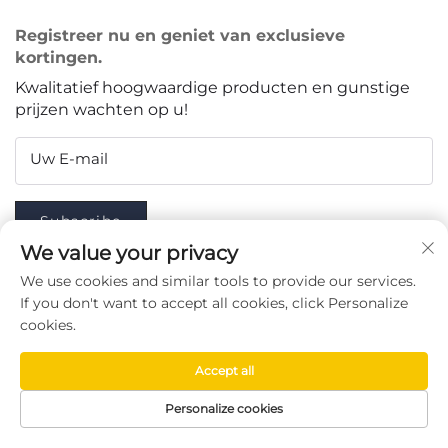
Registreer nu en geniet van exclusieve
kortingen.
Kwalitatief hoogwaardige producten en gunstige
prijzen wachten op u!
Uw E-mail
Subscribe
We value your privacy
We use cookies and similar tools to provide our services.
If you don't want to accept all cookies, click Personalize
VOLG ONS
cookies.
Accept all
Copyright © Taizhou Chenran Packaging Technology Co.,
Personalize cookies
Ltd. -
Privacybeleid