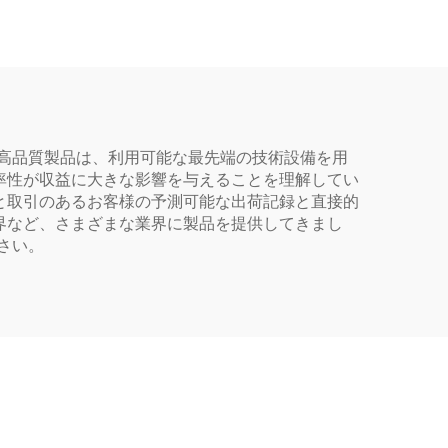
ども向
ウン・アンバー） 錠
剤・カプセル用医薬品保
存ボトル
の高品質製品は、利用可能な最先端の技術設備を用
率性が収益に大きな影響を与えることを理解してい
と取引のあるお客様の予測可能な出荷記録と直接的
界など、さまざまな業界に製品を提供してきまし
さい。