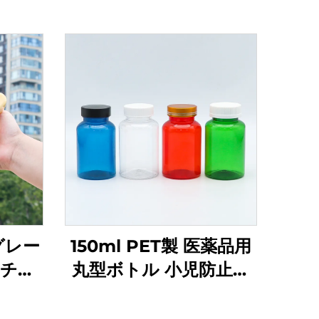
品グレー
150ml PET製 医薬品用
スチッ
丸型ボトル 小児防止ス
ュース
クリューキャップ（グ
 創造
リーン・レッド・ブラ