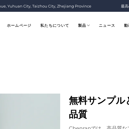
nue, Yuhuan City, Taizhou City, Zhejiang Province
最高
ホームページ
私たちについて
製品
ニュース
動
無料サンプル
品質
Chenranでは、高品