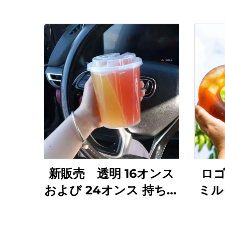
新販売 透明 16オンス
ロゴ
および 24オンス 持ち帰
ミル
り用プラスチックカッ
PP
プ フタ・ストロー付き