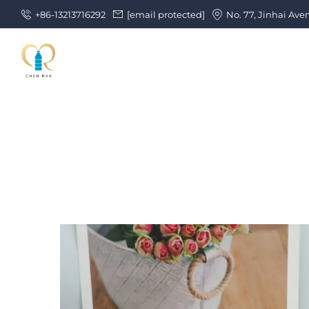
+86-13213716292
[email protected]
No. 77, Jinhai Ave