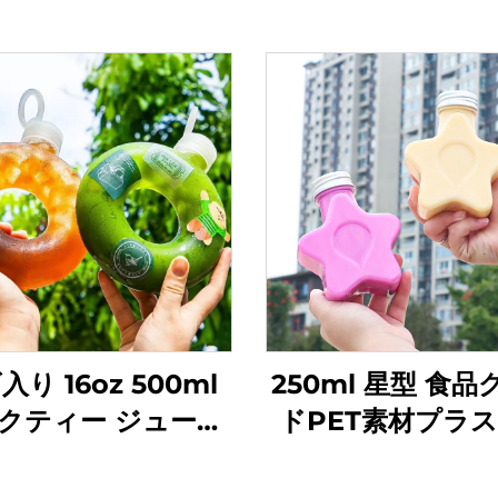
入り 16oz 500ml
250ml 星型 食
クティー ジュース
ドPET素材プラ
 飲料ボトル 高耐熱性
ク包装ボトル ジ
ドーナツボトル
や飲料を収容可能