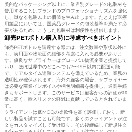
美的なパッケージング以上に、業界別グレードの包装材を
使用することはブランドのプロフェッショナリズムを強化
し、単なる包装以上の価値を生み出します。たとえば医療
用製品においては、医薬品グレードの包装基準を満たす必
要があるため、こうした包装材は利便性も提供します。
卸売PETボトル購入時に考慮すべきポイント
卸売PETボトルを調達する際には、注文数量や形状以外に
も、実用面や物流面の細部を考慮に入れる必要がありま
す。優良なサプライヤーはグローバル物流企業と提携して
おり、ほぼ世界中のどこへでも7〜15日以内に配送可能
で、リアルタイム追跡システムを備えているため、業務の
透明性が確保されます。海外の顧客の場合、サプライヤー
は必要な商業インボイスや梱包明細書を提供し、通関手続
きもサポートします。このサービスは顧客からの評価が非
常に高く、輸入リスクの軽減に貢献しているとされていま
す。
クライアントは低MOQの柔軟性を高く評価しており、新
しい製品を試すことも可能です。多くのクライアントが注
文をカスタマイズして受け取り、その後継続して新規注文
を行っていると話しています。ボトル注文においては、