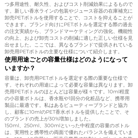
つ多用途性、耐久性、およびコスト削減効果によるもので
す。新しい香水ラインの包装やジュース容器の在庫補充に
卸売PETボトルを使用することで、コストを抑えることが
できます。ブランド向けにPETボトルを選定する際の過去
の注文実績から、ブランドマーケティングの強化、機能性
の向上、および卸売コストの削減に適した正しい仕様を見
出せました。ここでは、異なるブランドで提供されている
卸売用PETボトルの主要な仕様について紹介します。
使用用途ごとの容量仕様はどのようになって
いますか？
容量は、卸売用PETボトルを選定する際の重要な仕様で
す。それぞれの用途によって必要な容量は異なります。卸
売用PETボトルのほとんどは容量が様々です。10ml程度
の小容量ボトルは、香水瓶や1回分の化粧品など、携帯用
製品に最適です。私はあるビューティーブランドと協力
し、顧客に10mlのPET香水ボトルを提供したことで、そ
のブランドの売上が30%増加しました。
150ml、250ml、300mlといった中程度の容量のボトル
は、実用性と携帯性の両面で優れたバランスを備えていま