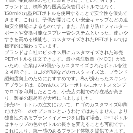
で高い品質基準のもとに製造されたことの証明です。
ブランドは、標準的な医薬品保管用ボトルではなく、
150mlの丸型PETボトルを使用することで安全性を優先で
きます。これは、子供が開けにくい安全キャップなどの追
加安全機能によるものです。また、詰まり防止フィルター
ポートや交換可能なスプレー管システムといった、使いや
すさを高める機能も、カスタマイズされたPETボトルでは
標準的に備わっています。
ブランドは自社のビジネス用にカスタマイズされた卸売
PETボトルを注文できます。最小発注数量（MOQ）が低
いため、企業は250個からカスタマイズされたボトルを注
文可能です。ロゴの印刷などのカスタマイズは、ブランド
認知度向上のためにおすすめです。私が携わったスキンケ
アブランドは、60mlのスプレーボトルにホットスタンプ
でロゴを印刷したところ、小売店の棚での存在感が高ま
り、製品の想起率が大幅に向上しました。
卸売PETボトルの注文において、ロゴのカスタマイズ印刷
だけが唯一のオプションというわけではありません。より
独自性のあるブランドイメージを目指す場合、PETボトル
はキャップの色やボトルの長さを変えることも可能です。
これにより、統一感のあるブランド体験を提供できます。