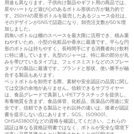
用途も異なります。子供向け製品やギフト用の商品では、
星やハートなど遊び心のあるボトル形状の方が魅力的で
す。250mlの星形ボトルを販売したあるジュース会社は、
そのデザインがSNSで話題になり、卸売注文数が50％増
加しました。
四角いボトルは棚のスペースを最大限に活用でき、積み重
ねやすいため、小型の化粧品や香水に最適です。平らな円
形のボトルは持ちやすく、長時間手にする消費者向け飲料
に特に適しています。丸型のジャーは、特に肩の部分が丸
みを帯びているタイプは、フェイスミストなどのスプレー
タイプの製品に最適です。ブランドと形状、使い勝手が融
合する製品もあります。
ペットボトルを卸売する際、素材や安全認証の品質に関し
ては交渉の余地がありません。信頼できるサプライヤー
は、食品グレードで真新しいPETプラスチックを提供し、
有毒物質を含まず、食品保管、化粧品、医薬品の用途に安
全です。信頼できる製品とそれ以外の違いは、後者が認証
書を提示しない点にあります。SGS、ISO9001、
OHSAS18001などの資格を確認してください。これらの
認証は単なる資格証明書ではなく、ボトルが安全な環境下