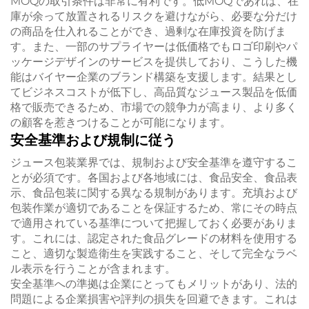
MOQの取引条件は非常に有利です。低MOQであれば、在
庫が余って放置されるリスクを避けながら、必要な分だけ
の商品を仕入れることができ、過剰な在庫投資を防げま
す。また、一部のサプライヤーは低価格でもロゴ印刷やパ
ッケージデザインのサービスを提供しており、こうした機
能はバイヤー企業のブランド構築を支援します。結果とし
てビジネスコストが低下し、高品質なジュース製品を低価
格で販売できるため、市場での競争力が高まり、より多く
の顧客を惹きつけることが可能になります。
安全基準および規制に従う
ジュース包装業界では、規制および安全基準を遵守するこ
とが必須です。各国および各地域には、食品安全、食品表
示、食品包装に関する異なる規制があります。充填および
包装作業が適切であることを保証するため、常にその時点
で適用されている基準について把握しておく必要がありま
す。これには、認定された食品グレードの材料を使用する
こと、適切な製造衛生を実践すること、そして完全なラベ
ル表示を行うことが含まれます。
安全基準への準拠は企業にとってもメリットがあり、法的
問題による企業損害や評判の損失を回避できます。これは