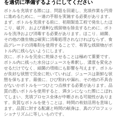
を適切に準備するようにしてください
ボトルを充填する際には、問題を回避し、充填作業を円滑
に進めるために、一連の手順を実施する必要があります。
まず、ボトルを充填する前に、初期製造工程で発生したほ
こり、破片、および過剰な残留物を除去するために、ボト
ルを洗浄および消毒する必要があります。ほこり、細菌、
その他の微生物は確実に消毒処理されなければならず、食
品グレードの消毒剤を使用することで、有害な残留物がボ
トル内に残らないようにします。
次に、ボトルを完全に乾燥させることは極めて重要です。
ボトル内に残った水分はジュースを希釈し、濃度を変化さ
せるだけでなく、細菌の増殖にも影響を与えます。ボトル
が良好な状態で完全に乾いていれば、ジュースは新鮮な状
態を保ちます。最後に、ひび割れや漏れ、その他の不具合
がないかボトルを一つひとつ点検する必要があります。品
質の悪いボトルを使用すると、満タンになった際にこぼれ
てしまい、充填プロセス全体が中断される可能性がありま
す。良質なボトルを使うことは、時間の有効活用を意味し
ます。品質に対する配慮と時間の献身は、真のプロフェッ
ショナリズムに等しいものです。