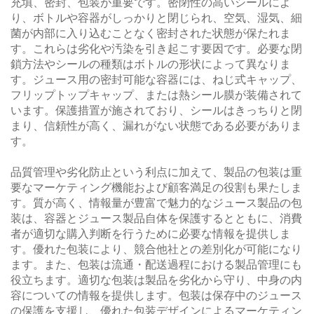
充填、密封、包装が重要です。密閉性の高いシールによ
り、ボトルや容器がしっかりと閉じられ、空気、湿気、細
菌が内部に入り込むことなく密封された状態が保たれま
す。これらは劣化や汚染を引き起こす要因です。必要な閉
鎖方法やシールの種類はボトルの形状によって異なりま
す。ジュース用の密封可能な容器には、ねじ式キャップ、
フリップトップキャップ、または熱シール膜が装備されて
います。保護措置が施されており、シールはきっちりと閉
まり、信頼性が高く、漏れがない状態である必要がありま
す。
品質管理や劣化防止という利点に加えて、製品の包装は重
要なマーケティング機能および顧客満足の役割も果たしま
す。質が高く、情報量が豊富で魅力的なジュース製品の包
装は、容器とジュース製品自体を保護するとともに、消費
者が適切な購入判断を行うために必要な情報を提供しま
す。優れた包装により、競合他社との差別化が可能になり
ます。また、包装は流通・配送過程における製品管理にも
役立ちます。適切な包装は製品を劣化から守り、中身の内
容についての情報を提供します。包装は保存中のジュース
の保護を支援し、優れた包装デザインによるマーケティン