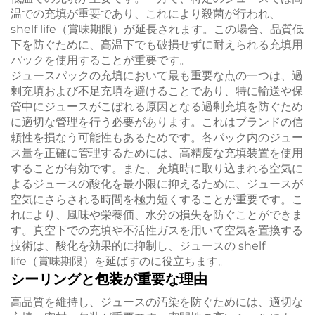
温での充填が重要であり、これにより殺菌が行われ、
shelf life（賞味期限）が延長されます。この場合、品質低
下を防ぐために、高温下でも破損せずに耐えられる充填用
パックを使用することが重要です。
ジュースパックの充填において最も重要な点の一つは、過
剰充填および不足充填を避けることであり、特に輸送や保
管中にジュースがこぼれる原因となる過剰充填を防ぐため
に適切な管理を行う必要があります。これはブランドの信
頼性を損なう可能性もあるためです。各パック内のジュー
ス量を正確に管理するためには、高精度な充填装置を使用
することが有効です。また、充填時に取り込まれる空気に
よるジュースの酸化を最小限に抑えるために、ジュースが
空気にさらされる時間を極力短くすることが重要です。こ
れにより、風味や栄養価、水分の損失を防ぐことができま
す。真空下での充填や不活性ガスを用いて空気を置換する
技術は、酸化を効果的に抑制し、ジュースの shelf
life（賞味期限）を延ばすのに役立ちます。
シーリングと包装が重要な理由
高品質を維持し、ジュースの汚染を防ぐためには、適切な